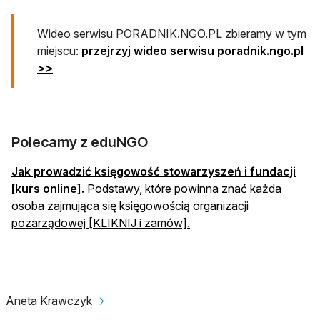
otwiera się w nowej karcie
Wideo serwisu PORADNIK.NGO.PL zbieramy w tym
miejscu:
przejrzyj wideo serwisu poradnik.ngo.pl
>>
Polecamy z eduNGO
Jak prowadzić księgowość stowarzyszeń i fundacji
[kurs online].
Podstawy, które powinna znać każda
osoba zajmująca się księgowością organizacji
pozarządowej [KLIKNIJ i zamów].
Aneta Krawczyk
🡢