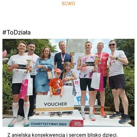
SCWO
#ToDziała
Z anielską konsekwencją i sercem blisko dzieci.