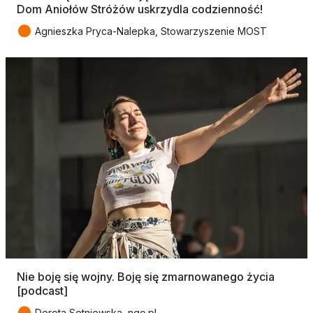
Dom Aniołów Stróżów uskrzydla codzienność!
●
Agnieszka Pryca-Nalepka, Stowarzyszenie MOST
Nie boję się wojny. Boję się zmarnowanego życia
[podcast]
●
Dorota Setniewska, ngo.pl