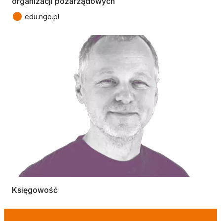
organizacji pozarządowych
●
edu.ngo.pl
Księgowość