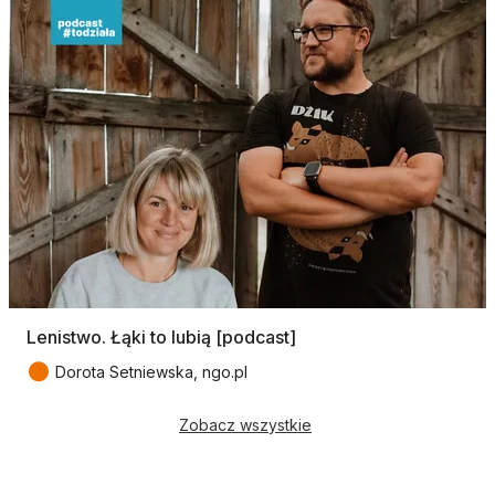
Lenistwo. Łąki to lubią [podcast]
●
Dorota Setniewska, ngo.pl
Zobacz wszystkie