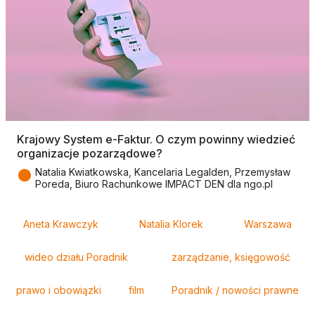
Krajowy System e-Faktur. O czym powinny wiedzieć
organizacje pozarządowe?
●
Natalia Kwiatkowska, Kancelaria Legalden, Przemysław
Poreda, Biuro Rachunkowe IMPACT DEN dla ngo.pl
Tagi
Aneta Krawczyk
Natalia Klorek
Warszawa
wideo działu Poradnik
zarządzanie, księgowość
prawo i obowiązki
film
Poradnik / nowości prawne