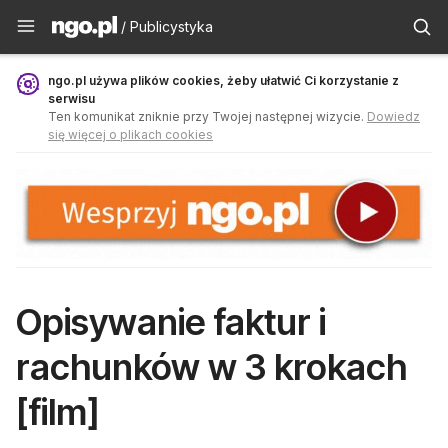
Publicystyka - ngo.pl
/ Publicystyka
ngo.pl używa plików cookies, żeby ułatwić Ci korzystanie z
serwisu
Ten komunikat zniknie przy Twojej następnej wizycie.
Dowiedz
się więcej o plikach cookies
Opisywanie faktur i
rachunków w 3 krokach
[film]