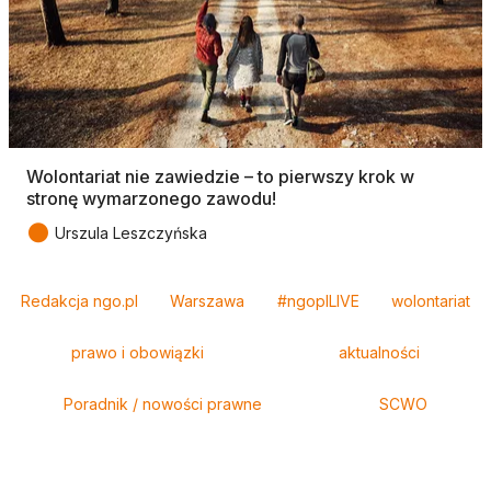
Wolontariat nie zawiedzie – to pierwszy krok w
stronę wymarzonego zawodu!
●
Urszula Leszczyńska
Tagi
Redakcja ngo.pl
Warszawa
#ngoplLIVE
wolontariat
prawo i obowiązki
aktualności
Poradnik / nowości prawne
SCWO