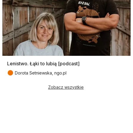
Lenistwo. Łąki to lubią [podcast]
●
Dorota Setniewska, ngo.pl
Zobacz wszystkie