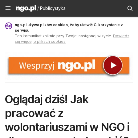
Publicystyka - ngo.pl
/ Publicystyka
ngo.pl używa plików cookies, żeby ułatwić Ci korzystanie z
serwisu
Ten komunikat zniknie przy Twojej następnej wizycie.
Dowiedz
się więcej o plikach cookies
Oglądaj dziś! Jak
pracować z
wolontariuszami w NGO i