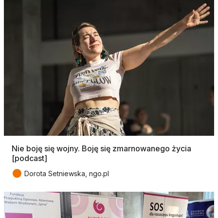
Nie boję się wojny. Boję się zmarnowanego życia
[podcast]
●
Dorota Setniewska, ngo.pl