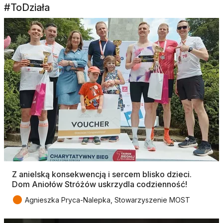
#ToDziała
Z anielską konsekwencją i sercem blisko dzieci.
Dom Aniołów Stróżów uskrzydla codzienność!
●
Agnieszka Pryca-Nalepka, Stowarzyszenie MOST