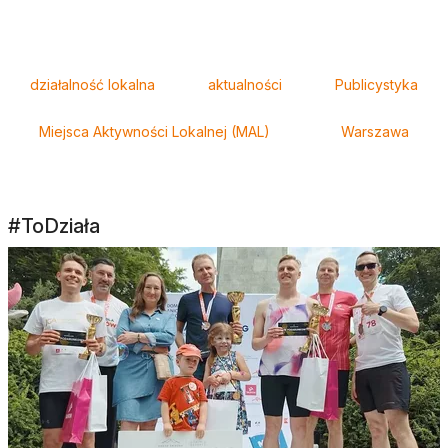
Tagi
działalność lokalna
aktualności
Publicystyka
Miejsca Aktywności Lokalnej (MAL)
Warszawa
#ToDziała