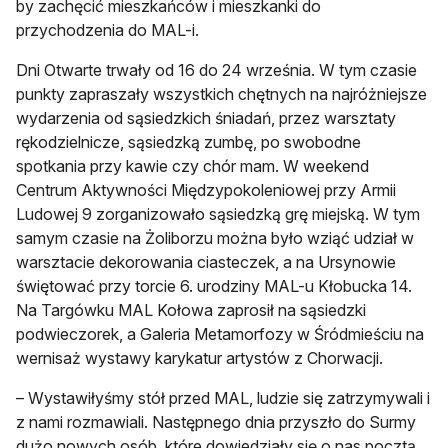
by zachęcić mieszkańców i mieszkanki do
przychodzenia do MAL-i.
Dni Otwarte trwały od 16 do 24 września. W tym czasie
punkty zapraszały wszystkich chętnych na najróżniejsze
wydarzenia od sąsiedzkich śniadań, przez warsztaty
rękodzielnicze, sąsiedzką zumbę, po swobodne
spotkania przy kawie czy chór mam. W weekend
Centrum Aktywności Międzypokoleniowej przy Armii
Ludowej 9 zorganizowało sąsiedzką grę miejską. W tym
samym czasie na Żoliborzu można było wziąć udział w
warsztacie dekorowania ciasteczek, a na Ursynowie
świętować przy torcie 6. urodziny MAL-u Kłobucka 14.
Na Targówku MAL Kołowa zaprosił na sąsiedzki
podwieczorek, a Galeria Metamorfozy w Śródmieściu na
wernisaż wystawy karykatur artystów z Chorwacji.
– Wystawiłyśmy stół przed MAL, ludzie się zatrzymywali i
z nami rozmawiali. Następnego dnia przyszło do Surmy
dużo nowych osób, które dowiedziały się o nas pocztą