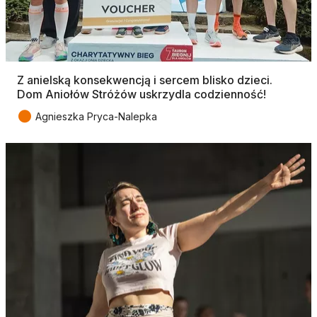
Z anielską konsekwencją i sercem blisko dzieci.
Dom Aniołów Stróżów uskrzydla codzienność!
●
Agnieszka Pryca-Nalepka