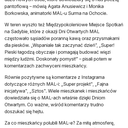
pantoflową – mówią Agata Anusiewicz i Monika
Borkowska, animatorki MAL-u Surma na Ochocie.
W teren wyszło też Międzypokoleniowe Miejsce Spotkań
na Sadybie, które z okazji Dni Otwartych MAL
częstowało sąsiadów poranną kawą oraz przysmakami
dla piesków. „Wspaniale tak zaczynać dzień”, „Super!
Pieski łagodzą obyczaje i pomagają budować więzi
między ludźmi. Doskonały pomysł!” – pisali potem w
komentarzach zachwyceni mieszkańcy.
Równie pozytywne są komentarze z Instagrama
dotyczące różnych MAL-i: „Super projekt", „Fajna
inicjatywa", „Sztos". Wiele mieszkanek i mieszkańców
dowiedziała się o MAL-ach właśnie dzięki Dniom
Otwartym. Co ważne, wśród komentarzy trudno
doszukać się hejtu.
Za co mieszkańcy polubili MAL-e? Za miłą atmosferę,