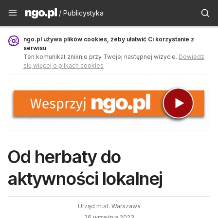
Publicystyka - ngo.pl
/ Publicystyka
ngo.pl używa plików cookies, żeby ułatwić Ci korzystanie z
serwisu
Ten komunikat zniknie przy Twojej następnej wizycie.
Dowiedz
się więcej o plikach cookies
Od herbaty do
aktywności lokalnej
Urząd m.st. Warszawa
26 września 2023