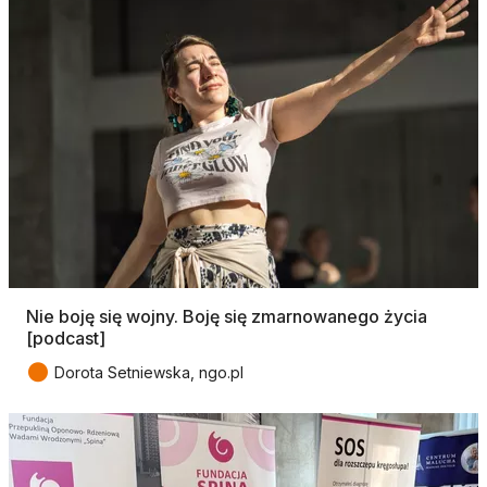
Nie boję się wojny. Boję się zmarnowanego życia
[podcast]
●
Dorota Setniewska, ngo.pl