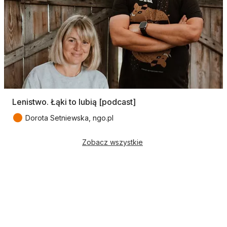
Lenistwo. Łąki to lubią [podcast]
●
Dorota Setniewska, ngo.pl
Zobacz wszystkie