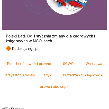
Polski Ład. Od 1 stycznia zmiany dla kadrowych i
księgowych w NGO-sach
●
Redakcja ngo.pl
Tagi
Poradnik / nowości prawne
SCWO
Warszawa
Krzysztof Śliwiński
artykuł
zarządzanie, księgowość
prawo i obowiązki