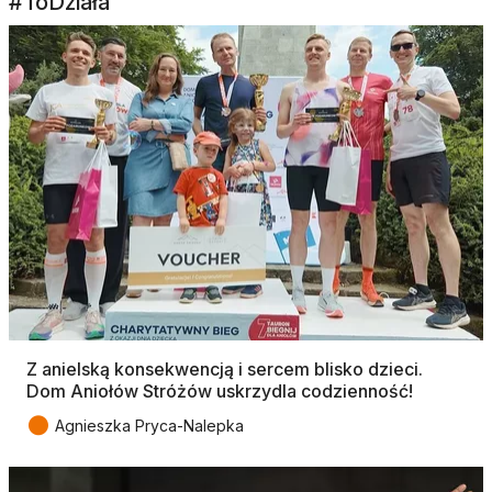
#ToDziała
Z anielską konsekwencją i sercem blisko dzieci.
Dom Aniołów Stróżów uskrzydla codzienność!
●
Agnieszka Pryca-Nalepka