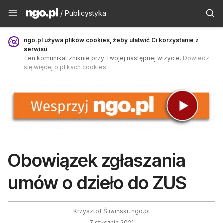
Publicystyka - ngo.pl
/ Publicystyka
ngo.pl używa plików cookies, żeby ułatwić Ci korzystanie z
serwisu
Ten komunikat zniknie przy Twojej następnej wizycie.
Dowiedz
się więcej o plikach cookies
Obowiązek zgłaszania
umów o dzieło do ZUS
Krzysztof Śliwiński, ngo.pl
7 stycznia 2021