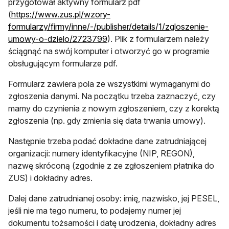
przygotował aktywny formularz pdf
(
https://www.zus.pl/wzory-
formularzy/firmy/inne/-/publisher/details/1/zgloszenie-
otwiera się w nowej karcie
umowy-o-dzielo/2723799
). Plik z formularzem należy
ściągnąć na swój komputer i otworzyć go w programie
obsługującym formularze pdf.
Formularz zawiera pola ze wszystkimi wymaganymi do
zgłoszenia danymi. Na początku trzeba zaznaczyć, czy
mamy do czynienia z nowym zgłoszeniem, czy z korektą
zgłoszenia (np. gdy zmienia się data trwania umowy).
Następnie trzeba podać dokładne dane zatrudniającej
organizacji: numery identyfikacyjne (NIP, REGON),
nazwę skróconą (zgodnie z ze zgłoszeniem płatnika do
ZUS) i dokładny adres.
Dalej dane zatrudnianej osoby: imię, nazwisko, jej PESEL,
jeśli nie ma tego numeru, to podajemy numer jej
dokumentu tożsamości i datę urodzenia, dokładny adres