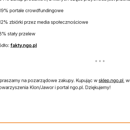
19% portale crowdfundingowe
12% zbiórki przez media społecznościowe
8% stały przelew
ódło:
fakty.ngo.pl
otw
praszamy na pozarządowe zakupy. Kupując w
sklep.ngo.pl
, w
owarzyszenia Klon/Jawor i portal ngo.pl. Dziękujemy!