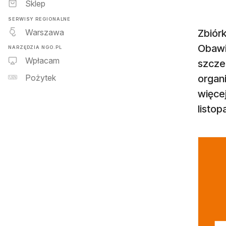
Sklep
SERWISY REGIONALNE
Warszawa
Zbiórk
Obawi
NARZĘDZIA NGO.PL
Wpłacam
szczeg
organi
Pożytek
więcej
listop