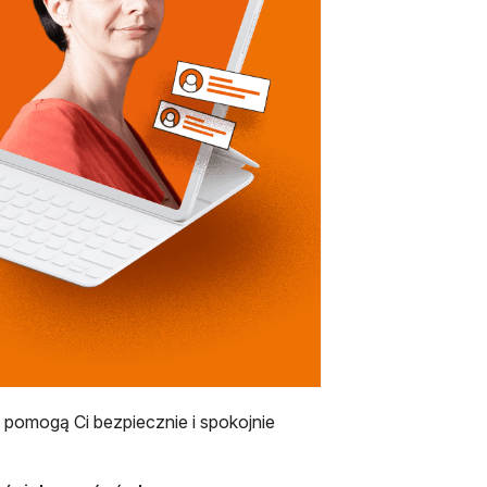
otwiera się w nowej karcie
pomogą Ci bezpiecznie i spokojnie