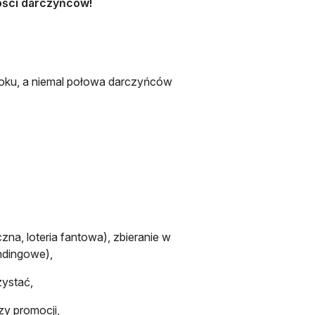
ości darczyńców!
roku, a niemal połowa darczyńców
czna, loteria fantowa), zbieranie w
ndingowe),
zystać,
y promocji,