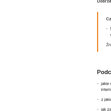
Dobrze
Cz
Źr
Podc
jakie
inter
z jak
jak z