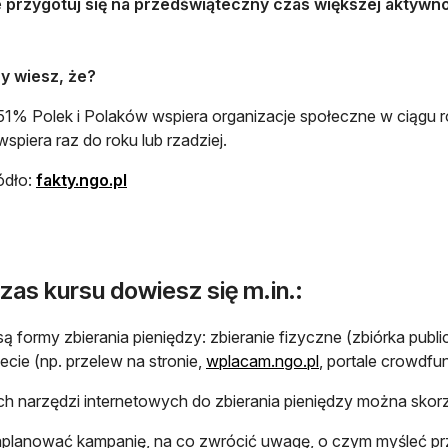
 przygotuj się na przedświąteczny czas większej aktywn
y wiesz, że?
51% Polek i Polaków wspiera organizacje społeczne w ciągu 
wspiera raz do roku lub rzadziej.
ódło:
fakty.ngo.pl
zas kursu dowiesz się m.in.:
 są formy zbierania pieniędzy: zbieranie fizyczne (zbiórka publi
necie (np. przelew na stronie,
wplacam.ngo.pl
, portale crowdfu
ich narzędzi internetowych do zbierania pieniędzy można skor
aplanować kampanię, na co zwrócić uwagę, o czym myśleć prz