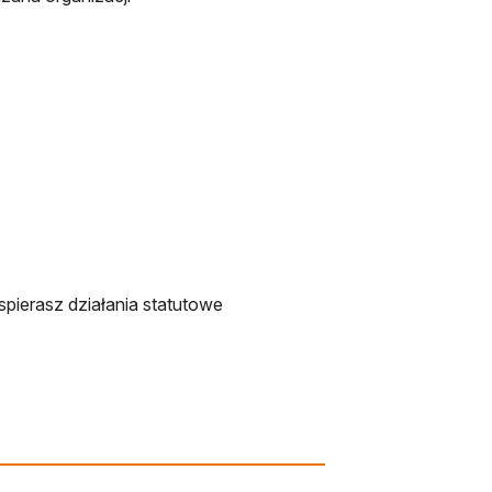
iera się w nowej karcie
spierasz działania statutowe