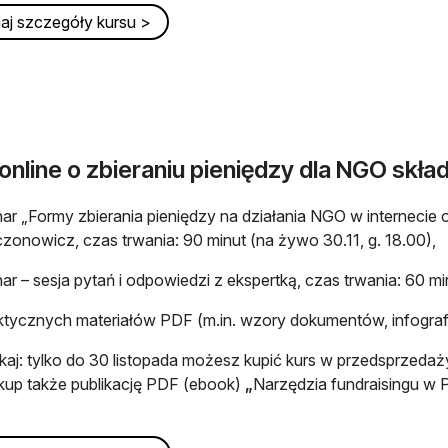
 się w nowej karcie
 się w nowej karcie
aj szczegóły kursu >
online o zbieraniu pieniędzy dla NGO skład
ar „Formy zbierania pieniędzy na działania NGO w internecie o
zonowicz, czas trwania: 90 minut (na żywo 30.11, g. 18.00),
ar – sesja pytań i odpowiedzi z ekspertką, czas trwania: 60 mi
ktycznych materiałów PDF (m.in. wzory dokumentów, infografik
kaj: tylko do 30 listopada możesz kupić kurs w przedsprzedaży
i kup także publikację PDF (ebook)
„
Narzędzia fundraisingu w P
 się w nowej karcie