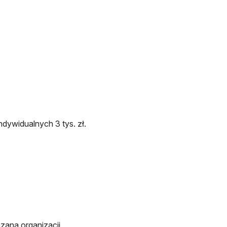
otwiera się w nowej karcie
dywidualnych 3 tys. zł.
zana organizacji