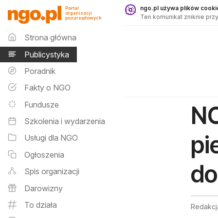
Publicystyka - ngo.pl
ngo.pl używa plików cookie
Portal
organizacji
Ten komunikat zniknie przy
pozarządowych
Menu główne
Strona główna
Publicystyka
Poradnik
Fakty o NGO
Fundusze
NO
Szkolenia i wydarzenia
pi
Usługi dla NGO
Ogłoszenia
do
Spis organizacji
Darowizny
To działa
Redakcj