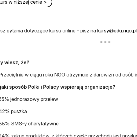
urs w niższej cenie >
asz pytania dotyczące kursu online – pisz na
kursy@edu.ngo.pl
y wiesz, że?
Przeciętnie w ciągu roku NGO otrzymuje z darowizn od osób in
jaki sposób Polki i Polacy wspierają organizacje?
55% jednorazowy przelew
42% puszka
38% SMS-y charytatywne
24% zakup produktów, z których część przychodu jest przeka