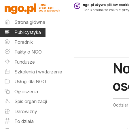
Publicystyka - ngo.pl
ngo.pl używa plików cookie
Portal
organizacji
Ten komunikat zniknie przy
pozarządowych
Menu główne
Strona główna
Publicystyka
Poradnik
Fakty o NGO
Fundusze
No
Szkolenia i wydarzenia
os
Usługi dla NGO
Ogłoszenia
Spis organizacji
Oddział
Darowizny
To działa