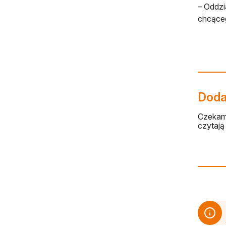
– Oddzi
chcąceg
Dodaj
Czekamy
czytają 