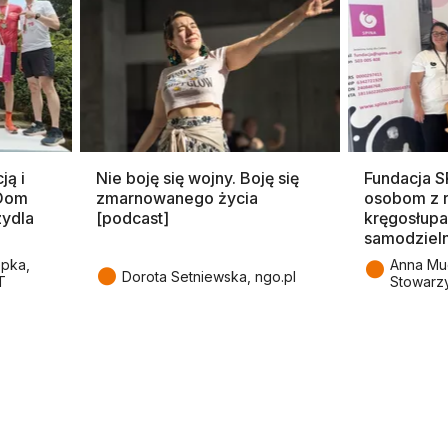
ją i
Nie boję się wojny. Boję się
Fundacja 
 Dom
zmarnowanego życia
osobom z 
zydla
[podcast]
kręgosłupa
samodziel
●
epka,
Anna Mu
●
Dorota Setniewska, ngo.pl
T
Stowarz