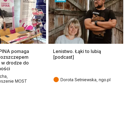
SPINA pomaga
Lenistwo. Łąki to lubią
rozszczepem
[podcast]
 w drodze do
ności
cha,
●
Dorota Setniewska, ngo.pl
yszenie MOST