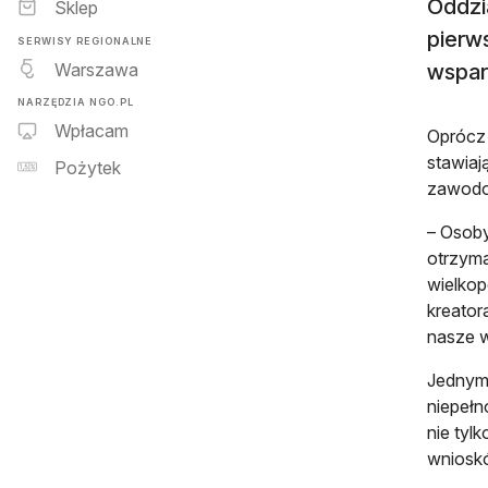
Oddzi
Sklep
pierw
SERWISY REGIONALNE
Warszawa
wspar
NARZĘDZIA NGO.PL
Wpłacam
Oprócz 
stawiaj
Pożytek
zawod
– Osoby
otrzyma
wielkop
kreator
nasze w
Jednym 
niepełn
nie tyl
wnioskó