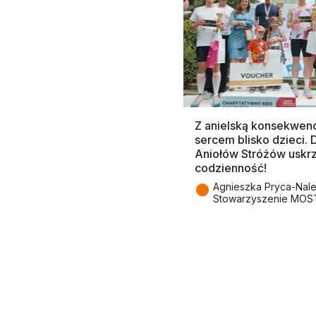
Z anielską konsekwenc
sercem blisko dzieci.
Aniołów Stróżów uskr
codzienność!
●
Agnieszka Pryca-Nal
Stowarzyszenie MOS