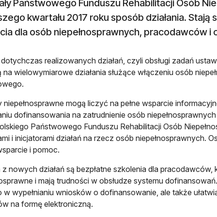
ały Państwowego Funduszu Rehabilitacji Osób Ni
szego kwartału 2017 roku sposób działania. Stają
cia dla osób niepełnosprawnych, pracodawców i 
dotychczas realizowanych działań, czyli obsługi zadań usta
ą na wielowymiarowe działania służące włączeniu osób niepe
owego.
 niepełnosprawne mogą liczyć na pełne wsparcie informacy
niu dofinansowania na zatrudnienie osób niepełnosprawnych 
olskiego Państwowego Funduszu Rehabilitacji Osób Niepełno
ami i inicjatorami działań na rzecz osób niepełnosprawnych.
sparcie i pomoc.
z nowych działań są bezpłatne szkolenia dla pracodawców, k
osprawne i mają trudności w obsłudze systemu dofinansowa
ko w wypełnianiu wniosków o dofinansowanie, ale także ułatwi
w na formę elektroniczną.