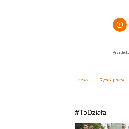
Przedruk,
Tagi
news
Rynek pracy
#ToDziała