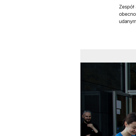
Zespół 
obecnoś
udanym