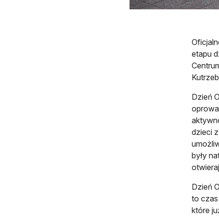
Oficjal
etapu d
Centrum
Kutrzeb
Dzień O
oprowad
aktywno
dzieci 
umożliw
były na
otwiera
Dzień O
to czas
które ju