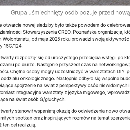
Grupa uśmiechnięty osób pozuje przed nową
ne otwarcie nowej siedziby było także powodem do celebrowa
ziałalności Stowarzyszenia CREO. Poznańska organizacja, któ
 Wolontariatu, od maja 2025 roku prowadzi swoją aktywność w
y 16G/124.
twarty rozpoczął się od uroczystego przecięcia wstęgi, po kt
zaniu po biurze. Następnie przyszedł czas na networkingową
ści. Chętne osoby mogły uczestniczyć w warsztatach DIY, p
z oddziału onkologicznego. Następnie odbyło się wspólne bud
iające spojrzenie na świat z perspektywy osób niewidomych
tomiast integracyjne warsztaty z języka migowego, wprowadza
jące na świat osób G/głuchych.
twarty stanowił wspaniałą okazję do odwiedzenia nowo otwar
 miłych spotkań oraz inspirujących rozmów na temat szerzenia i
ż ten cel realizują.