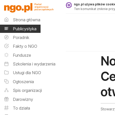
Publicystyka - ngo.pl
ngo.pl używa plików cookie
Portal
organizacji
Ten komunikat zniknie przy
pozarządowych
Menu główne
Strona główna
Publicystyka
Poradnik
Fakty o NGO
Fundusze
No
Szkolenia i wydarzenia
Ce
Usługi dla NGO
Ogłoszenia
ot
Spis organizacji
Darowizny
To działa
Stowarz