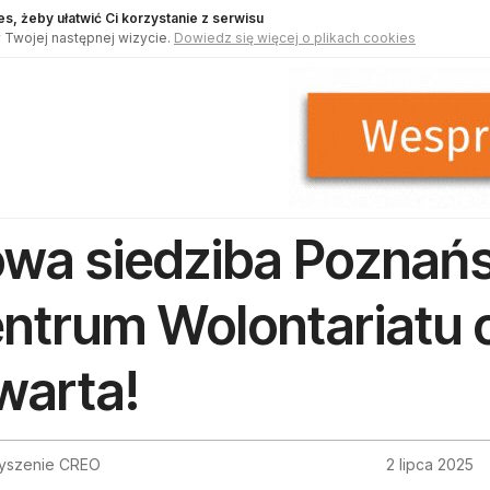
s, żeby ułatwić Ci korzystanie z serwisu
 Twojej następnej wizycie.
Dowiedz się więcej o plikach cookies
wa siedziba Poznań
ntrum Wolontariatu o
warta!
yszenie CREO
2 lipca 2025