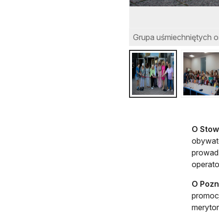
Grupa uśmiechniętych o
O Stow
obywate
prowadz
operato
O Pozn
promocj
meryto