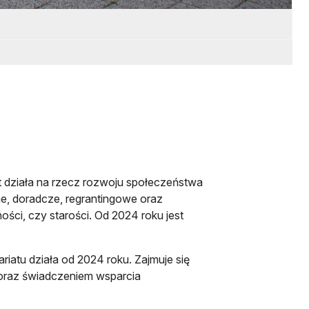
Go
 działa na rzecz rozwoju społeczeństwa
jne, doradcze, regrantingowe oraz
ści, czy starości. Od 2024 roku jest
iatu działa od 2024 roku. Zajmuje się
i oraz świadczeniem wsparcia