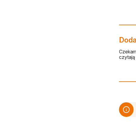
Dodaj
Czekamy
czytają 