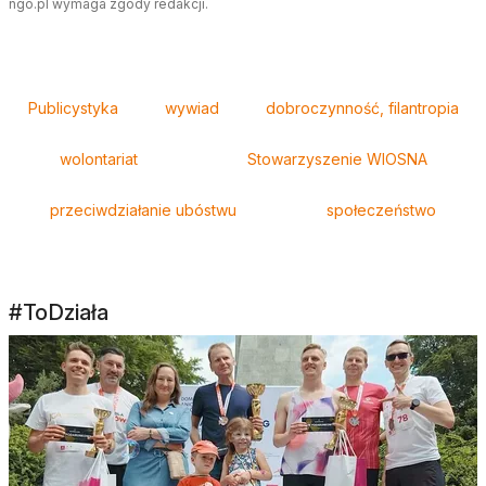
ngo.pl wymaga zgody redakcji.
Tagi
Publicystyka
wywiad
dobroczynność, filantropia
wolontariat
Stowarzyszenie WIOSNA
przeciwdziałanie ubóstwu
społeczeństwo
#ToDziała