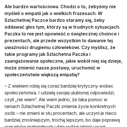
Ale bardzo wartościowa. Chodzi o to, żebyśmy nie
myśleli o empatii jak o wielkich frazesach. W
Szlachetnej Paczce bardzo staramy się, żeby
oddawać głos tym, którzy są w trudnych sytuacjach.
Paczka to nie jest opowieść o świątecznej choince i
prezentach, ale przede wszystkim to dawanie tej
uważności drugiemu człowiekowi. Czy myślisz, że
takie programy jak Szlachetna Paczka i
zaangażowanie społeczne, jakie wokół niej się dzieje,
może zmienić nasze postawy, uruchomić w
społeczeństwie większą empatię?
– Z wiekiem robię się coraz bardziej krytyczny wobec
społeczeństwa. I udzielę swojej ulubionej odpowiedzi,
czyli „nie wiem”. Ale wiem jedno, że taka pomoc w
ramach Szlachetnej Paczki zmienia życie konkretnych
osób – nie zmieni w stu procentach, ale uczyni je nieco
bardziej znośniejszym, trochę lepszym, bo daje poprawę
warunków materialnych i daje rodzaj jakiejś uwagi.