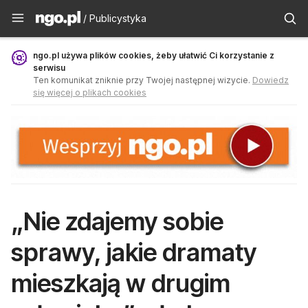
Publicystyka - ngo.pl
/ Publicystyka
ngo.pl używa plików cookies, żeby ułatwić Ci korzystanie z
serwisu
Ten komunikat zniknie przy Twojej następnej wizycie.
Dowiedz
się więcej o plikach cookies
„Nie zdajemy sobie
sprawy, jakie dramaty
mieszkają w drugim