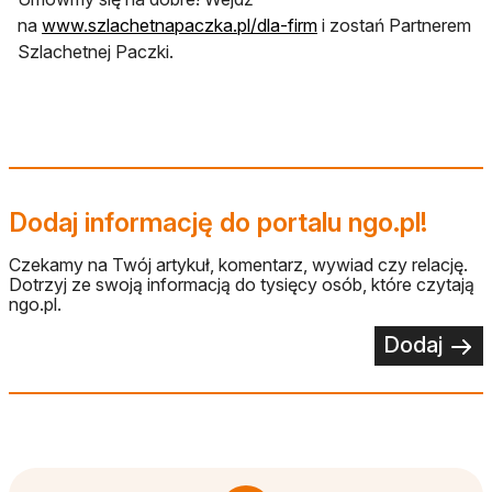
otwiera się w nowej k
na
www.szlachetnapaczka.pl/dla-firm
i zostań Partnerem
Szlachetnej Paczki.
Dodaj informację do portalu ngo.pl!
Czekamy na Twój artykuł, komentarz, wywiad czy relację.
Dotrzyj ze swoją informacją do tysięcy osób, które czytają
ngo.pl.
Dodaj