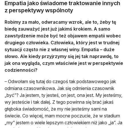
Empatia jako świadome traktowanie innych
z perspektywy wspólnoty
Robimy za mało, odwracamy wzrok, ale to, żeby tę
biedę zauważyć jest już jakimś krokiem. A samo
zawstydzenie może być też objawem empatii wobec
drugiego człowieka. Człowieka, który jest w trudnej
sytuacji często nie z własnej winy. Empatia – duże
słowo. Ale kiedy przyjrzymy się jej tak naprawdę, to
jak ona wygląda, czym właściwie jest w perspektywie
codzienności?
– Odwołam się tutaj do czegoś tak podstawowego jak
odmiana czasownikowa. Jak się odmienia czasownik
„być”? Ja jestem, ty jesteś, on jest, ona jest. My jesteśmy,
wy jesteście i tak dalej. Z tego powinna się brać jakaś
głęboka świadomość, że my nie jesteśmy sami na
świecie. Co więcej, mam mocne poczucie, że w stadium
„my” jestem o wiele lepszym człowiekiem niż jako „ja”. Ja