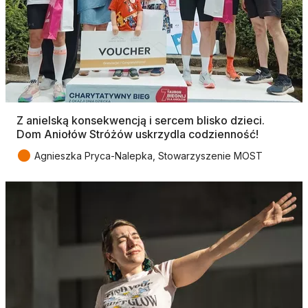
Z anielską konsekwencją i sercem blisko dzieci.
Dom Aniołów Stróżów uskrzydla codzienność!
●
Agnieszka Pryca-Nalepka, Stowarzyszenie MOST