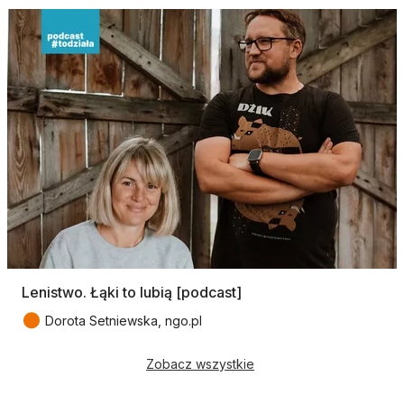
Lenistwo. Łąki to lubią [podcast]
●
Dorota Setniewska, ngo.pl
Zobacz wszystkie