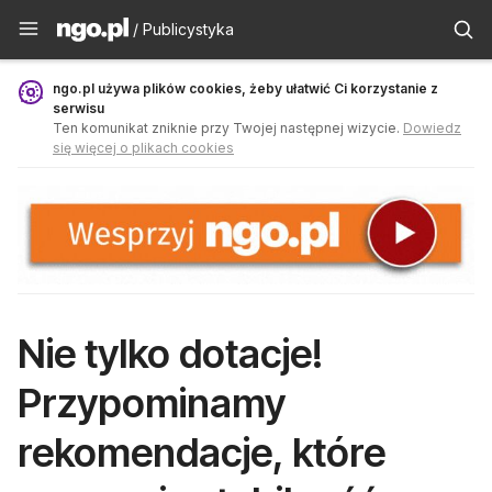
Publicystyka - ngo.pl
/ Publicystyka
ngo.pl używa plików cookies, żeby ułatwić Ci korzystanie z
serwisu
Ten komunikat zniknie przy Twojej następnej wizycie.
Dowiedz
się więcej o plikach cookies
Nie tylko dotacje!
Przypominamy
rekomendacje, które