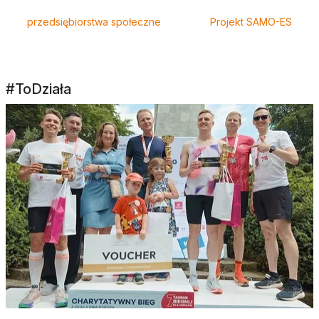
przedsiębiorstwa społeczne
Projekt SAMO-ES
#ToDziała