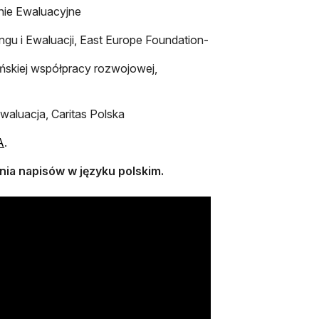
nie Ewaluacyjne
gu i Ewaluacji, East Europe Foundation-
ńskiej współpracy rozwojowej,
waluacja, Caritas Polska
otwiera się w nowej karcie
A
.
nia napisów w języku polskim.