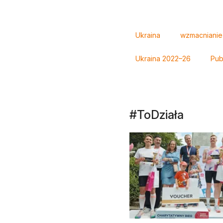
Tagi
Ukraina
wzmacnianie I
Ukraina 2022–26
Pub
#ToDziała