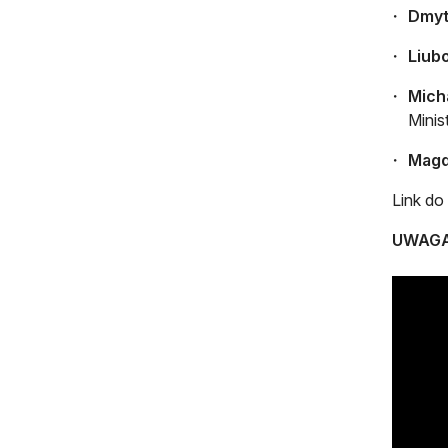
Dmyt
Liub
Mich
Minis
Magd
Link do
UWAGA: