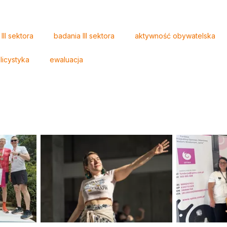
II sektora
badania III sektora
aktywność obywatelska
licystyka
ewaluacja