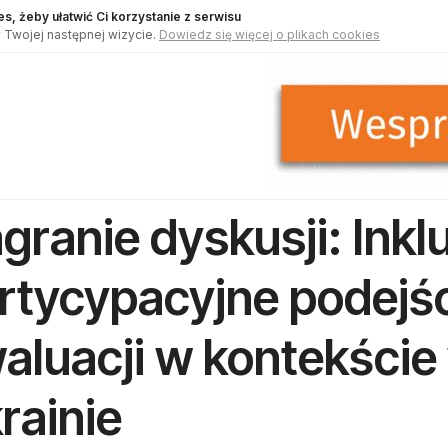
s, żeby ułatwić Ci korzystanie z serwisu
 Twojej następnej wizycie.
Dowiedz się więcej o plikach cookies
granie dyskusji: Inkl
rtycypacyjne podejśc
aluacji w kontekście
rainie