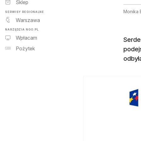
Sklep
Monika 
SERWISY REGIONALNE
Warszawa
NARZĘDZIA NGO.PL
Wpłacam
Serdec
podejś
Pożytek
odbył