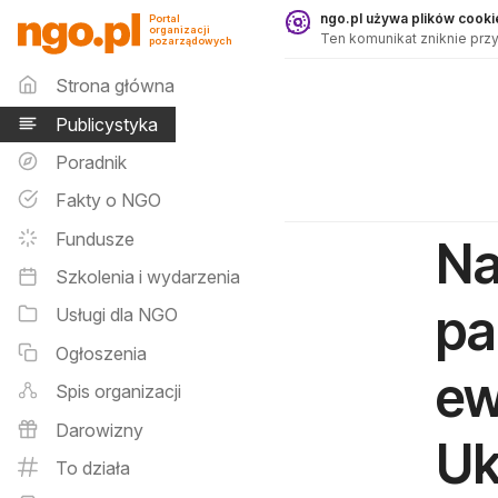
Publicystyka - ngo.pl
ngo.pl używa plików cookie
Portal
organizacji
Ten komunikat zniknie przy
pozarządowych
Menu główne
Strona główna
Publicystyka
Poradnik
Fakty o NGO
Fundusze
Na
Szkolenia i wydarzenia
pa
Usługi dla NGO
Ogłoszenia
ew
Spis organizacji
Darowizny
Uk
To działa