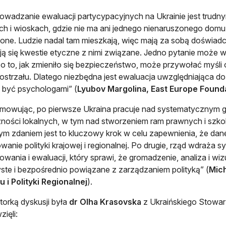
owadzanie ewaluacji partycypacyjnych na Ukrainie jest trud
ch i wioskach, gdzie nie ma ani jednego nienaruszonego domu
one. Ludzie nadal tam mieszkają, więc mają za sobą doświadc
ją się kwestie etyczne z nimi związane. Jedno pytanie może
 o to, jak zmieniło się bezpieczeństwo, może przywołać myśli
ostrzału. Dlatego niezbędna jest ewaluacja uwzględniająca 
 być psychologami” (
Lyubov Margolina, East Europe Found
mowując, po pierwsze Ukraina pracuje nad systematycznym 
ności lokalnych, w tym nad stworzeniem ram prawnych i szko
m zdaniem jest to kluczowy krok w celu zapewnienia, że dane
owanie polityki krajowej i regionalnej. Po drugie, rząd wdraża 
owania i ewaluacji, który sprawi, że gromadzenie, analiza i wi
yste i bezpośrednio powiązane z zarządzaniem polityką” (
Mich
 i Polityki Regionalnej
).
orką dyskusji była
dr Olha Krasovska
z Ukraińskiego Stowar
zięli: