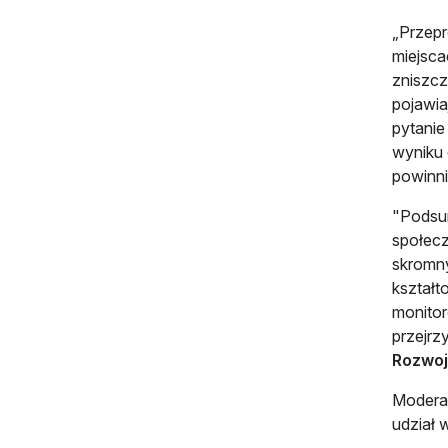
„Przepr
miejsca
zniszcz
pojawia
pytanie
wyniku 
powinni
"Podsu
społecz
skromny
kształt
monitor
przejrz
Rozwoju
Moderat
udział w