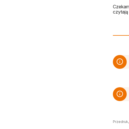
Czekamy
czytają 
Przedruk,