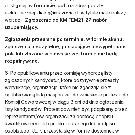
dostępnej,
w formacie .pdf,
na adres poczty
otwiera się w nowej karci
elektronicznej:
dialog@mazovia.pl
, w tytule maila należy
wpisać –
Zgłoszenie do KM FEM21-27_nabór
uzupełniający.
Zgłoszenia przesłane po terminie, w formie skanu,
zgłoszenia nieczytelne, posiadające niewypełnione
pola lub złożone w niewłaściwej formie nie będą
rozpatrywane.
6. Po opublikowaniu przez komisję wyborczą listy
zgłoszonych kandydatur, które pozytywnie przeszły
weryfikację, organizacje, które nie zgadzają się z
opublikowaną listą mają prawo do wniesienia protestu do
Komisji Odwoławczej w ciągu 3 dni od dnia ogłoszenia
listy kandydatów. Protest powinien być podpisany przez
reprezentanta/ów organizacji za pomocą podpisu
kwalifikowanego lub profilu zaufanego lub podpisu
osobistego, który przesyła się w formie dostępnej, w