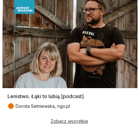
Lenistwo. Łąki to lubią [podcast]
●
Dorota Setniewska, ngo.pl
Zobacz wszystkie