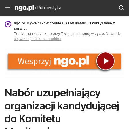
Publicystyka - ngo.pl
/ Publicystyka
ngo.pl używa plików cookies, żeby ułatwić Ci korzystanie z
serwisu
Ten komunikat zniknie przy Twojej następnej wizycie.
Dowiedz
się więcej o plikach cookies
Nabór uzupełniający
organizacji kandydującej
do Komitetu