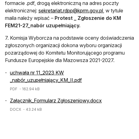
formacie .pdf, drogą elektroniczną na adres poczty
otwiera się w no
elektronicznej:
sekretariat.rdpp@kprm.gov.pl
, w tytule
maila należy wpisać –
Protest _ Zgłoszenie do KM
FEM21-27_nabór uzupełniający.
7. Komisja Wyborcza na podstawie oceny doświadczenia
zgłoszonych organizacji dokona wyboru organizacji
pozarządowej do Komitetu Monitorującego programu
Fundusze Europejskie dla Mazowsza 2021-2027.
uchwała nr 11_2023 KW
_nabór_uzupełniający_KM_II.pdf
PDF
・162.94 kB
Załącznik_Formularz Zgłoszeniowy.docx
DOCX
・43.24 kB