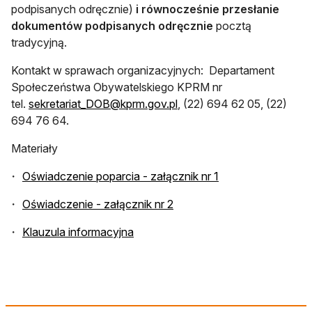
podpisanych odręcznie)
i równocześnie przesłanie
dokumentów podpisanych odręcznie
pocztą
tradycyjną.
Kontakt w sprawach organizacyjnych: Departament
Społeczeństwa Obywatelskiego KPRM nr
otwiera się w nowej karcie
tel.
sekretariat_DOB@kprm.gov.pl
, (22) 694 62 05, (22)
694 76 64.
Materiały
otwiera się w nowe
Oświadczenie poparcia - załącznik nr 1
otwiera się w nowej karcie
Oświadczenie - załącznik nr 2
otwiera się w nowej karcie
Klauzula informacyjna