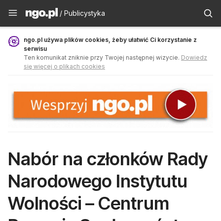
Publicystyka - ngo.pl
/ Publicystyka
ngo.pl używa plików cookies, żeby ułatwić Ci korzystanie z
serwisu
Ten komunikat zniknie przy Twojej następnej wizycie.
Dowiedz
się więcej o plikach cookies
Nabór na członków Rady
Narodowego Instytutu
Wolności – Centrum