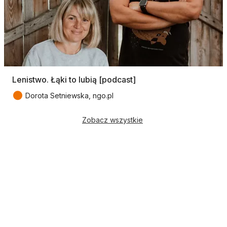
Lenistwo. Łąki to lubią [podcast]
●
Dorota Setniewska, ngo.pl
Zobacz wszystkie