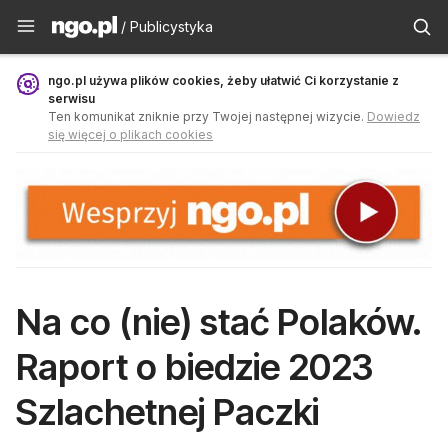
Publicystyka - ngo.pl
/ Publicystyka
ngo.pl używa plików cookies, żeby ułatwić Ci korzystanie z
serwisu
Ten komunikat zniknie przy Twojej następnej wizycie.
Dowiedz
się więcej o plikach cookies
Na co (nie) stać Polaków.
Raport o biedzie 2023
Szlachetnej Paczki