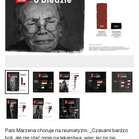
Pani Marzena choruje na reumatyzm. „Czasami bardzo
boli, ale nie stać mnie na lekarstwa, więc leczę się