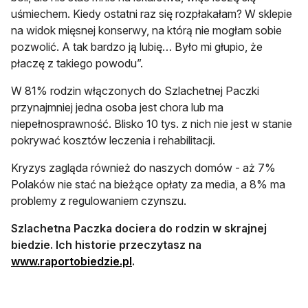
uśmiechem. Kiedy ostatni raz się rozpłakałam? W sklepie
na widok mięsnej konserwy, na którą nie mogłam sobie
pozwolić. A tak bardzo ją lubię… Było mi głupio, że
płaczę z takiego powodu”.
W 81% rodzin włączonych do Szlachetnej Paczki
przynajmniej jedna osoba jest chora lub ma
niepełnosprawność. Blisko 10 tys. z nich nie jest w stanie
pokrywać kosztów leczenia i rehabilitacji.
Kryzys zagląda również do naszych domów - aż 7%
Polaków nie stać na bieżące opłaty za media, a 8% ma
problemy z regulowaniem czynszu.
Szlachetna Paczka dociera do rodzin w skrajnej
biedzie. Ich historie przeczytasz na
otwiera się w nowej karcie
www.raportobiedzie.pl
.