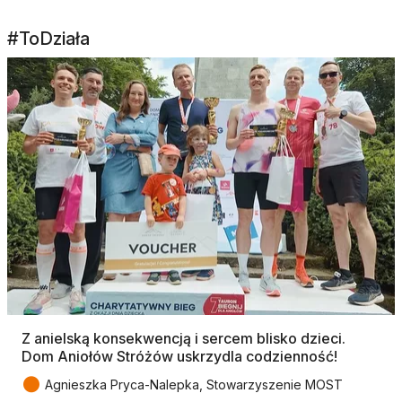
#ToDziała
Z anielską konsekwencją i sercem blisko dzieci.
Dom Aniołów Stróżów uskrzydla codzienność!
●
Agnieszka Pryca-Nalepka, Stowarzyszenie MOST