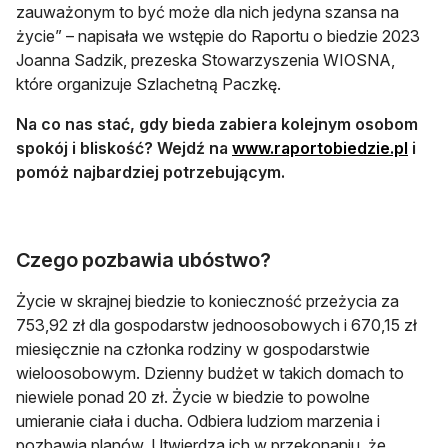
zauważonym to być może dla nich jedyna szansa na
życie” – napisała we wstępie do Raportu o biedzie 2023
Joanna Sadzik, prezeska Stowarzyszenia WIOSNA,
które organizuje Szlachetną Paczkę.
Na co nas stać, gdy bieda zabiera kolejnym osobom
otwie
spokój i bliskość? Wejdź na
www.raportobiedzie.pl
i
pomóż najbardziej potrzebującym.
Czego pozbawia ubóstwo?
Życie w skrajnej biedzie to konieczność przeżycia za
753,92 zł dla gospodarstw jednoosobowych i 670,15 zł
miesięcznie na członka rodziny w gospodarstwie
wieloosobowym. Dzienny budżet w takich domach to
niewiele ponad 20 zł. Życie w biedzie to powolne
umieranie ciała i ducha. Odbiera ludziom marzenia i
pozbawia planów. Utwierdza ich w przekonaniu, że