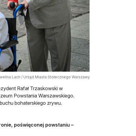
Ewelina Lach / Urząd Miasta Stołecznego Warszawy
ezydent Rafał Trzaskowski w
Muzeum Powstania Warszawskiego.
ybuchu bohaterskiego zrywu.
ronie, poświęconej powstaniu –
karcie