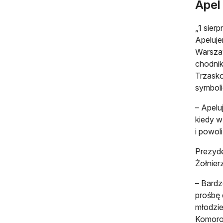
Apel 
„1 sier
Apeluje
Warszaw
chodnik
Trzasko
symboli
– Apelu
kiedy w
i powol
Prezyd
Żołnier
– Bardz
prośbę 
młodzie
Komoro