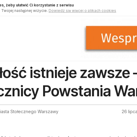
s, żeby ułatwić Ci korzystanie z serwisu
 Twojej następnej wizycie.
Dowiedz się więcej o plikach cookies
łość istnieje zawsze
cznicy Powstania W
iasta Stołecznego Warszawy
26 lipc