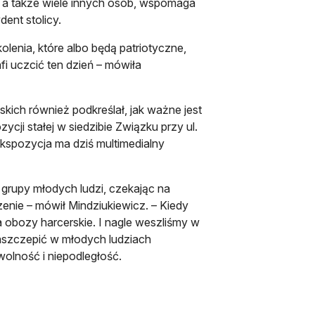
ni, a także wiele innych osób, wspomaga
ent stolicy.
lenia, które albo będą patriotyczne,
fi uczcić ten dzień – mówiła
ich również podkreślał, jak ważne jest
cji stałej w siedzibie Związku przy ul.
ekspozycja ma dziś multimedialny
grupy młodych ludzi, czekając na
nie – mówił Mindziukiewicz. – Kiedy
na obozy harcerskie. I nagle weszliśmy w
 zaszczepić w młodych ludziach
olność i niepodległość.