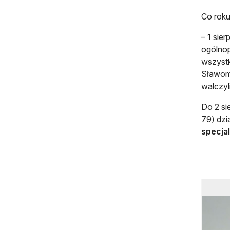
Co roku
– 1 sie
ogólnop
wszyst
Sławomi
walczyl
Do 2 si
79) dzi
specja