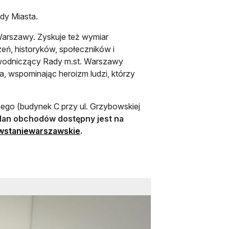
dy Miasta.
 Warszawy. Zyskuje też wymiar
eń, historyków, społeczników i
ewodniczący Rady m.st. Warszawy
a, wspominając heroizm ludzi, którzy
go (budynek C przy ul. Grzybowskiej
lan obchodów dostępny jest na
otwiera się w nowej karcie
wstaniewarszawskie
.