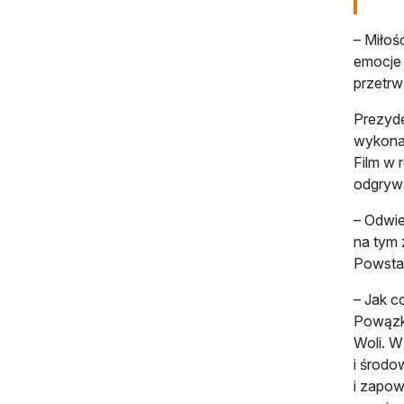
– Miłoś
emocje 
przetrw
Prezyd
wykonan
Film w 
odgrywa
– Odwie
na tym 
Powsta
– Jak c
Powązko
Woli. W
i środo
i zapow