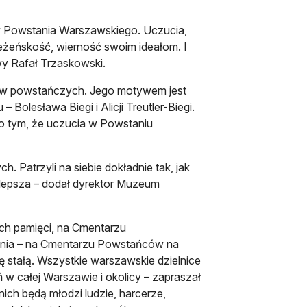
cy Powstania Warszawskiego. Uczucia,
leżeńskość, wierność swoim ideałom. I
wy Rafał Trzaskowski.
ów powstańczych. Jego motywem jest
olesława Biegi i Alicji Treutler-Biegi.
 o tym, że uczucia w Powstaniu
Patrzyli na siebie dokładnie tak, jak
e lepsza – dodał dyrektor Muzeum
ach pamięci, na Cmentarzu
tania – na Cmentarzu Powstańców na
 stałą. Wszystkie warszawskie dzielnice
w całej Warszawie i okolicy – zapraszał
ich będą młodzi ludzie, harcerze,