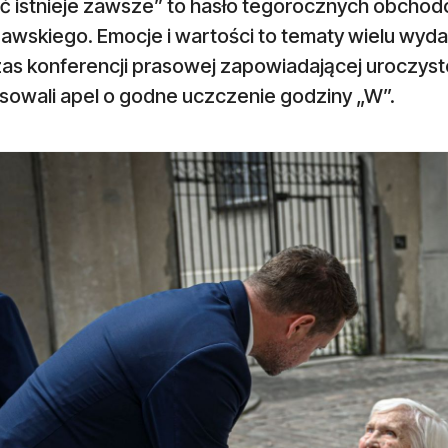
ść istnieje zawsze” to hasło tegorocznych obcho
awskiego. Emocje i wartości to tematy wielu wyda
as konferencji prasowej zapowiadającej uroczys
sowali apel o godne uczczenie godziny „W”.