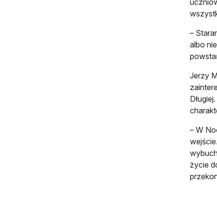
uczniow
wszystk
– Stara
albo ni
powstań
Jerzy M
zainter
Długiej
charakt
– W Noc
wejście
wybuchł
życie d
przekon