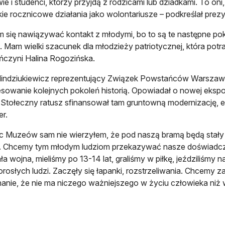
ie i studenci, którzy przyjdą z rodzicami lub dziadkami. To o
ie rocznicowe działania jako wolontariusze – podkreślał prezyd
m się nawiązywać kontakt z młodymi, bo to są te następne poko
e. Mam wielki szacunek dla młodzieży patriotycznej, która potra
czyni Halina Rogozińska.
indziukiewicz reprezentujący Związek Powstańców Warszawsk
esowanie kolejnych pokoleń historią. Opowiadał o nowej ekspozy
. Stołeczny ratusz sfinansował tam gruntowną modernizację, 
er.
 Muzeów sam nie wierzyłem, że pod naszą bramą będą stały 
. Chcemy tym młodym ludziom przekazywać nasze doświadcze
a wojna, mieliśmy po 13-14 lat, graliśmy w piłkę, jeździliśmy 
orosłych ludzi. Zaczęły się łapanki, rozstrzeliwania. Chcemy
anie, że nie ma niczego ważniejszego w życiu człowieka niż w