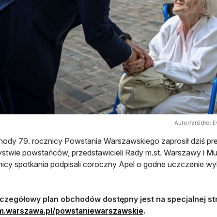
Autor/źródło: 
ody 79. rocznicy Powstania Warszawskiego zaprosił dziś pr
stwie powstańców, przedstawicieli Rady m.st. Warszawy i 
icy spotkania podpisali coroczny Apel o godne uczczenie w
czegółowy plan obchodów dostępny jest na specjalnej st
otwiera się w nowej 
m.warszawa.pl/powstaniewarszawskie
.