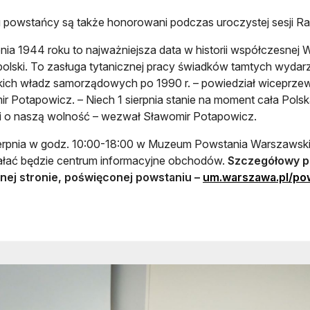
 powstańcy są także honorowani podczas uroczystej sesji Ra
rpnia 1944 roku to najważniejsza data w historii współczesnej
olski. To zasługa tytanicznej pracy świadków tamtych wydarz
kich władz samorządowych po 1990 r. – powiedział wiceprz
r Potapowicz. – Niech 1 sierpnia stanie na moment cała Polsk
i o naszą wolność – wezwał Sławomir Potapowicz.
erpnia w godz. 10:00-18:00 w Muzeum Powstania Warszawskie
ałać będzie centrum informacyjne obchodów.
Szczegółowy p
lnej stronie, poświęconej powstaniu –
um.warszawa.pl/po