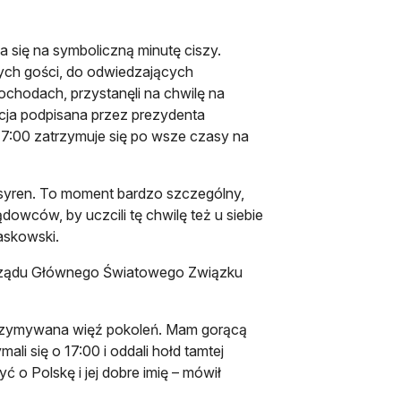
a się na symboliczną minutę ciszy.
ych gości, do odwiedzających
ochodach, przystanęli na chwilę na
cja podpisana przez prezydenta
17:00 zatrzymuje się po wsze czasy na
ęk syren. To moment bardzo szczególny,
owców, by uczcili tę chwilę też u siebie
zaskowski.
rządu Głównego Światowego Związku
t utrzymywana więź pokoleń. Mam gorącą
i się o 17:00 i oddali hołd tamtej
 o Polskę i jej dobre imię – mówił