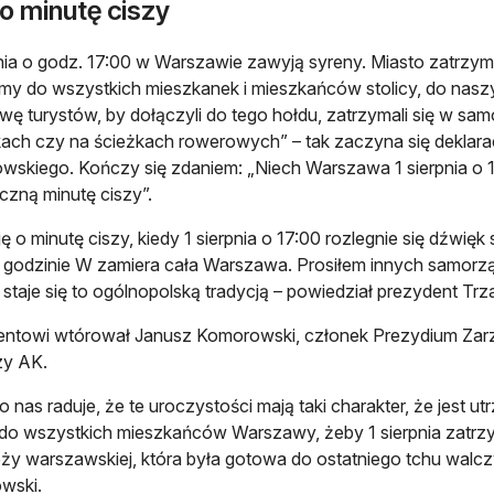
o minutę ciszy
pnia o godz. 17:00 w Warszawie zawyją syreny. Miasto zatrzym
my do wszystkich mieszkanek i mieszkańców stolicy, do nasz
ę turystów, by dołączyli do tego hołdu, zatrzymali się w sam
ach czy na ścieżkach rowerowych” – tak zaczyna się deklara
wskiego. Kończy się zdaniem: „Niech Warszawa 1 sierpnia o 
czną minutę ciszy”.
ję o minutę ciszy, kiedy 1 sierpnia o 17:00 rozlegnie się dźwi
 godzinie W zamiera cała Warszawa. Prosiłem innych samorząd
i staje się to ogólnopolską tradycją – powiedział prezydent Tr
entowi wtórował Janusz Komorowski, członek Prezydium Za
zy AK.
o nas raduje, że te uroczystości mają taki charakter, że jes
do wszystkich mieszkańców Warszawy, żeby 1 sierpnia zatrzymal
ży warszawskiej, która była gotowa do ostatniego tchu walczyć
wski.