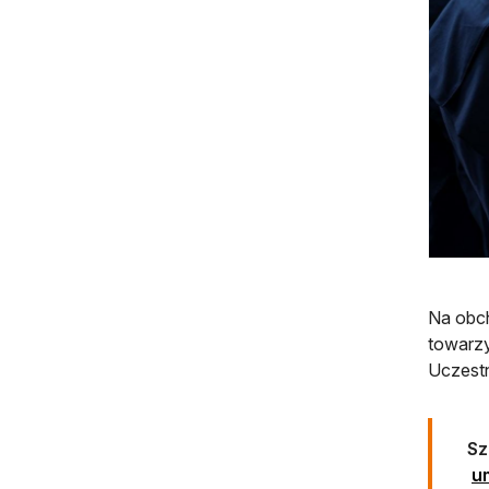
Na obch
towarzy
Uczestn
Sz
u