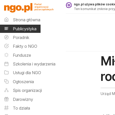
Publicystyka - ngo.pl
ngo.pl używa plików cookie
Portal
organizacji
Ten komunikat zniknie przy
pozarządowych
Menu główne
Strona główna
Publicystyka
Poradnik
Fakty o NGO
Fundusze
Mi
Szkolenia i wydarzenia
ro
Usługi dla NGO
Ogłoszenia
Spis organizacji
Urząd M
Darowizny
To działa