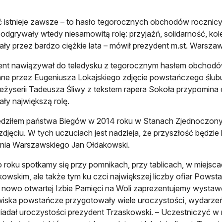
ć istnieje zawsze – to hasło tegorocznych obchodów roczni
odgrywały wtedy niesamowitą rolę: przyjaźń, solidarność, ko
ały przez bardzo ciężkie lata – mówił prezydent m.st. Warsza
ent nawiązywał do teledysku z tegorocznym hasłem obchod
e przez Eugeniusza Lokajskiego zdjęcie powstańczego ślubu – B
reżyserii Tadeusza Śliwy z tekstem rapera Sokoła przypomina
ły największą rolę.
dziłem państwa Biegów w 2014 roku w Stanach Zjednoczonych. 
zdjęciu. W tych uczuciach jest nadzieja, że przyszłość będzi
nia Warszawskiego Jan Ołdakowski.
o roku spotkamy się przy pomnikach, przy tablicach, w miejsc
wskim, ale także tym ku czci największej liczby ofiar Pows
 nowo otwartej Izbie Pamięci na Woli zaprezentujemy wystawę
wiska powstańcze przygotowały wiele uroczystości, wydarzeń 
iadał uroczystości prezydent Trzaskowski. – Uczestniczyć w n