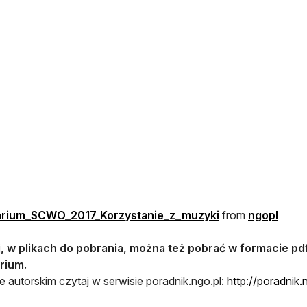
otwiera się w no
otwie
rium_SCWO_2017_Korzystanie_z_muzyki
from
ngopl
j, w plikach do pobrania, można też pobrać w formacie p
rium.
e autorskim czytaj w serwisie poradnik.ngo.pl:
http://poradnik