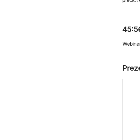
45:56
Webinar
Prez