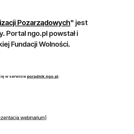
otwiera się w nowej
izacji Pozarządowych
" jest
Portal ngo.pl powstał i
iej Fundacji Wolności.
w nowej karcie
otwiera się w nowej karcie
ię w serwisie
poradnik.ngo.pl
.
ezentacja webinarium]