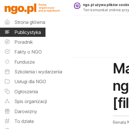
Publicystyka - ngo.pl
ngo.pl używa plików cookie
Portal
organizacji
Ten komunikat zniknie przy
pozarządowych
Menu główne
Strona główna
Publicystyka
Poradnik
Fakty o NGO
Fundusze
Ma
Szkolenia i wydarzenia
ng
Usługi dla NGO
Ogłoszenia
[f
Spis organizacji
Darowizny
To działa
Renata 