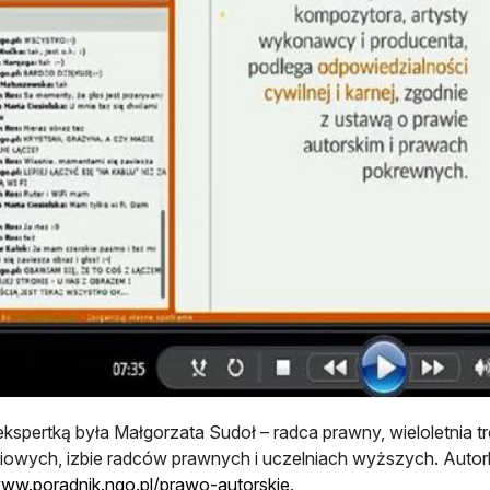
kspertką była Małgorzata Sudoł – radca prawny, wieloletnia t
iowych, izbie radców prawnych i uczelniach wyższych. Autorka
otwiera się w nowej karci
www.poradnik.ngo.pl/prawo-autorskie
.