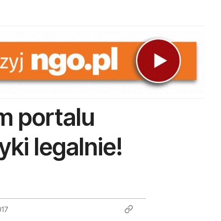
m portalu
ki legalnie!
017