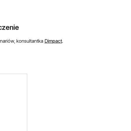
czenie
otwiera się w nowej karcie
nariów, konsultantka
Dimpact
.