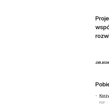
Proje
wspó
rozwi
Jak prz
Pobi
Korzy
PDF
・4