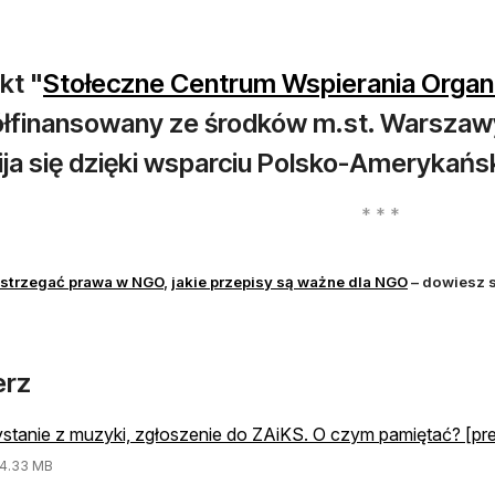
kt "
Stołeczne Centrum Wspierania Organ
łfinansowany ze środków m.st. Warszawy. 
ja się dzięki wsparciu Polsko-Amerykańsk
otwiera się w nowej karcie
otwiera się 
estrzegać prawa w NGO
,
jakie przepisy są ważne dla NGO
– dowiesz s
erz
stanie z muzyki, zgłoszenie do ZAiKS. O czym pamiętać? [pr
.33 MB