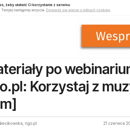
s, żeby ułatwić Ci korzystanie z serwisu
 Twojej następnej wizycie.
Dowiedz się więcej o plikach cookies
teriały po webinariu
o.pl: Korzystaj z muzy
ilm]
Niecikowska, ngo.pl
21 czerwca 2