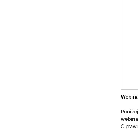
Webina
Poniże
webina
O prawi