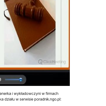
renerka i wykładowczyni w firmach
 działu w serwisie poradnik.ngo.pl:
e