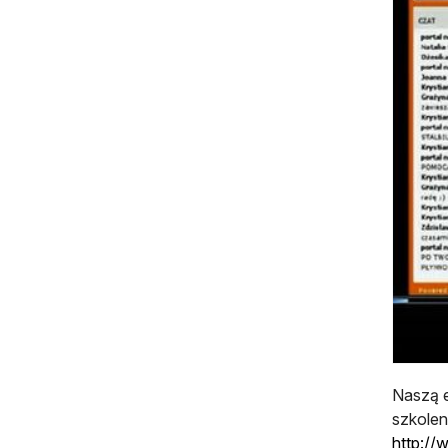
Naszą e
szkolen
http://