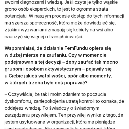
swoimi diagnozami i wiedzą. Jeśli czyta je tylko wąskie
grono osób eksperckich, to jest to ogromna strata
potencjału. W naszym procesie dostęp do tych informacji
ma szersza społeczność, która może dowiedzieć się,
z jakimi wyzwaniami zmagają się kobiety na wsi albo
nauczyć się więcej o transpłciowości.
Wspomniałaś, że działanie FemFundu opiera się
w dużej mierze na zaufaniu. Czy w momencie
podejmowania tej decyzji – żeby zaufać tak mocno
grupom i osobom aktywistycznym – pojawiły się
u Ciebie jakieś wątpliwości, opór albo momenty,
w których trzeba było coś poprawić?
– Oczywiście, że tak i moim zdaniem to poczucie
dyskomfortu, zaniepokojenia utratą kontroli to oznaka, że
oddajesz władzę. To świadczy o świadomym
zarządzaniu przywilejem. Ten przywilej wynika z tego, że
jestem usytuowana w organizacji, która ma pieniądze
i jest grantodawcą. Nie zawsze lista organizacji, które