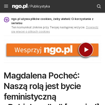
Publicystyka - ngo.pl
/ Publicystyka
ngo.pl używa plików cookies, żeby ułatwić Ci korzystanie z
serwisu
Ten komunikat zniknie przy Twojej następnej wizycie.
Dowiedz
się więcej o plikach cookies
Magdalena Pocheć:
Naszą rolą jest bycie
feministyczną