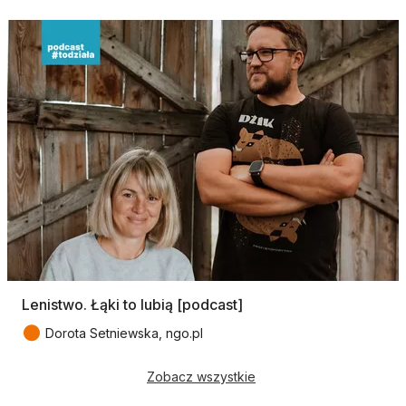
Lenistwo. Łąki to lubią [podcast]
●
Dorota Setniewska, ngo.pl
Zobacz wszystkie