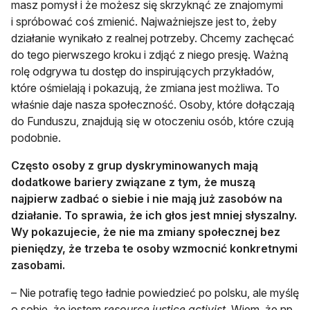
masz pomysł i że możesz się skrzyknąć ze znajomymi
i spróbować coś zmienić. Najważniejsze jest to, żeby
działanie wynikało z realnej potrzeby. Chcemy zachęcać
do tego pierwszego kroku i zdjąć z niego presję. Ważną
rolę odgrywa tu dostęp do inspirujących przykładów,
które ośmielają i pokazują, że zmiana jest możliwa. To
właśnie daje nasza społeczność. Osoby, które dołączają
do Funduszu, znajdują się w otoczeniu osób, które czują
podobnie.
Często osoby z grup dyskryminowanych mają
dodatkowe bariery związane z tym, że muszą
najpierw zadbać o siebie i nie mają już zasobów na
działanie. To sprawia, że ich głos jest mniej słyszalny.
Wy pokazujecie, że nie ma zmiany społecznej bez
pieniędzy, że trzeba te osoby wzmocnić konkretnymi
zasobami.
– Nie potrafię tego ładnie powiedzieć po polsku, ale myślę
o sobie, że jestem
resource justice activist.
Wiem, że np.