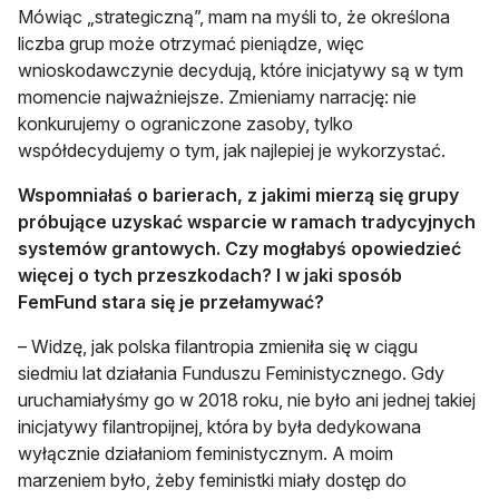
Mówiąc „strategiczną”, mam na myśli to, że określona
liczba grup może otrzymać pieniądze, więc
wnioskodawczynie decydują, które inicjatywy są w tym
momencie najważniejsze. Zmieniamy narrację: nie
konkurujemy o ograniczone zasoby, tylko
współdecydujemy o tym, jak najlepiej je wykorzystać.
Wspomniałaś o barierach, z jakimi mierzą się grupy
próbujące uzyskać wsparcie w ramach tradycyjnych
systemów grantowych. Czy mogłabyś opowiedzieć
więcej o tych przeszkodach? I w jaki sposób
FemFund stara się je przełamywać?
– Widzę, jak polska filantropia zmieniła się w ciągu
siedmiu lat działania Funduszu Feministycznego. Gdy
uruchamiałyśmy go w 2018 roku, nie było ani jednej takiej
inicjatywy filantropijnej, która by była dedykowana
wyłącznie działaniom feministycznym. A moim
marzeniem było, żeby feministki miały dostęp do