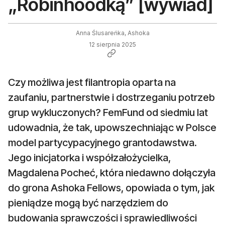
„Robinhoodką” [wywiad]
Anna Ślusareńka, Ashoka
12 sierpnia 2025
Czy możliwa jest filantropia oparta na
zaufaniu, partnerstwie i dostrzeganiu potrzeb
grup wykluczonych? FemFund od siedmiu lat
udowadnia, że tak, upowszechniając w Polsce
model partycypacyjnego grantodawstwa.
Jego inicjatorka i współzałożycielka,
Magdalena Pocheć, która niedawno dołączyła
do grona Ashoka Fellows, opowiada o tym, jak
pieniądze mogą być narzędziem do
budowania sprawczości i sprawiedliwości