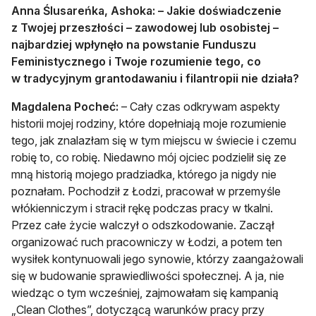
Anna Ślusareńka, Ashoka:
–
Jakie doświadczenie
z Twojej przeszłości – zawodowej lub osobistej –
najbardziej wpłynęło na powstanie Funduszu
Feministycznego i Twoje rozumienie tego, co
w tradycyjnym grantodawaniu i filantropii nie działa?
Magdalena Pocheć:
– Cały czas odkrywam aspekty
historii mojej rodziny, które dopełniają moje rozumienie
tego, jak znalazłam się w tym miejscu w świecie i czemu
robię to, co robię. Niedawno mój ojciec podzielił się ze
mną historią mojego pradziadka, którego ja nigdy nie
poznałam. Pochodził z Łodzi, pracował w przemyśle
włókienniczym i stracił rękę podczas pracy w tkalni.
Przez całe życie walczył o odszkodowanie. Zaczął
organizować ruch pracowniczy w Łodzi, a potem ten
wysiłek kontynuowali jego synowie, którzy zaangażowali
się w budowanie sprawiedliwości społecznej. A ja, nie
wiedząc o tym wcześniej, zajmowałam się kampanią
„Clean Clothes”, dotyczącą warunków pracy przy