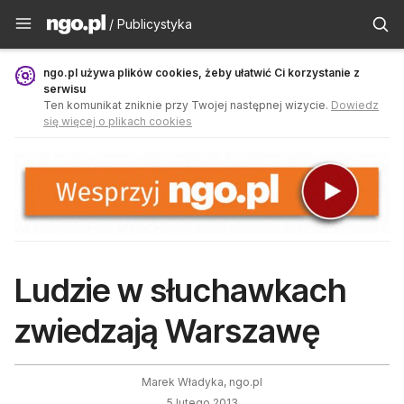
Publicystyka - ngo.pl
/ Publicystyka
ngo.pl używa plików cookies, żeby ułatwić Ci korzystanie z
serwisu
Ten komunikat zniknie przy Twojej następnej wizycie.
Dowiedz
się więcej o plikach cookies
Ludzie w słuchawkach
zwiedzają Warszawę
Marek Władyka, ngo.pl
5 lutego 2013