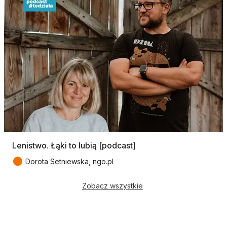
Lenistwo. Łąki to lubią [podcast]
●
Dorota Setniewska, ngo.pl
Zobacz wszystkie