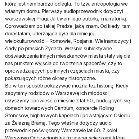
która jest nam bardzo odległa. To tzw. antropologia we
własnym domu. Pierwszy audioprzewodnik dotyczył
warszawskiej Pragi. Ja byłam jego autorką i narratorką.
Oprowadzam po takiej Pradze, jaką znam. Od kiedy tam
dorastałam, uderzająca była dla mnie jej
wielokulturowość – Romowie, Rosjanie, Wietnamczycy i
ślady po praskich Żydach. Właśnie subiektywne
doświadczenia innych mieszkańców miasta stały się dla
nas punktem wyjścia do tworzenia spacerów, czy to
oprowadzających po innych częściach miasta, czy
pokazujących różne okresy historyczne.
Bo w ten sposób pokazywać można też historię. Kiedy
zapytamy rodziców o Warszawę ich młodości,
usłyszymy opowieść o mieście z lat 60., budujących się
domach towarowych Centrum, koncercie Rolling
Stonesów, bigbitowych kapelach i powstającym Osiedlu
za Żelazną Bramą. Tego właśnie dotyczy audio
przewodnik poświęcony Warszawie lat 60. Z kolei
Warszawa Opozycjonistek to spacer ścieżkami, które