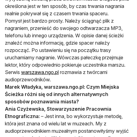
określona jest w ten sposób, by czas trwania nagrania
realnie pokrywał się z czasem trwania spaceru.
Pomysł jest bardzo prosty. Należy ściągnąć plik z
nagraniem, przenieść do swojego odtwarzacza MP3,
telefonu lub innego urządzenia. W opisie danej ścieżki
znaleźć można informację, gdzie spacer należy
rozpocząć. Po ustawieniu się na początku trasy
uruchamiamy nagranie. Wówczas pałeczkę przejmuje
lektor, który odpowiednio pokieruje uczestnika marszu.
otwiera się w nowej karcie
Serwis
warszawa.ngo.pl
rozmawia z twórcami
audioprzewodników.
Marek Władyka, warszawa.ngo.pl: Czym Miejska
Ścieżka różni się od innych alternatywnych
sposobów poznawania miasta?
Ania Czyżewska, Stowarzyszenie Pracownia
Etnograficzna:
– Jest inna, bo wykorzystuje metodę,
która jest znana od wielu lat w muzeach. My z
audioprzewodnikiem muzealnym postanowiłyśmy wyjść