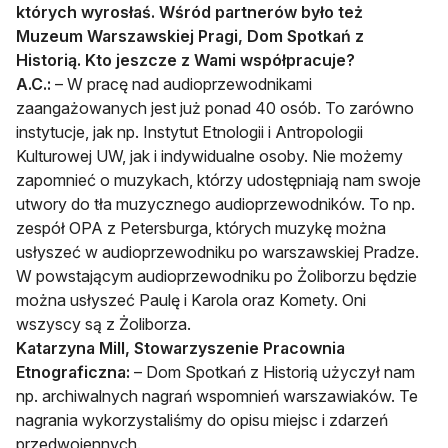
których wyrosłaś. Wśród partnerów było też
Muzeum Warszawskiej Pragi, Dom Spotkań z
Historią. Kto jeszcze z Wami współpracuje?
A.C.:
– W pracę nad audioprzewodnikami
zaangażowanych jest już ponad 40 osób. To zarówno
instytucje, jak np. Instytut Etnologii i Antropologii
Kulturowej UW, jak i indywidualne osoby. Nie możemy
zapomnieć o muzykach, którzy udostępniają nam swoje
utwory do tła muzycznego audioprzewodników. To np.
zespół OPA z Petersburga, których muzykę można
usłyszeć w audioprzewodniku po warszawskiej Pradze.
W powstającym audioprzewodniku po Żoliborzu będzie
można usłyszeć Paulę i Karola oraz Komety. Oni
wszyscy są z Żoliborza.
Katarzyna Mill,
Stowarzyszenie Pracownia
Etnograficzna
:
– Dom Spotkań z Historią użyczył nam
np. archiwalnych nagrań wspomnień warszawiaków. Te
nagrania wykorzystaliśmy do opisu miejsc i zdarzeń
przedwojennych.