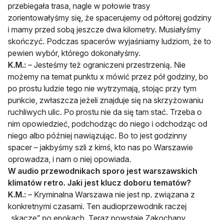
przebiegała trasa, nagle w połowie trasy
zorientowałyśmy się, że spacerujemy od półtorej godziny
i mamy przed sobą jeszcze dwa kilometry. Musiałyśmy
skończyć. Podczas spacerów wyjaśniamy ludziom, że to
pewien wybór, którego dokonałyśmy.
K.M.:
– Jesteśmy też ograniczeni przestrzenią. Nie
możemy na temat punktu x mówić przez pół godziny, bo
po prostu ludzie tego nie wytrzymają, stojąc przy tym
punkcie, zwłaszcza jeżeli znajduje się na skrzyżowaniu
ruchliwych ulic. Po prostu nie da się tam stać. Trzeba o
nim opowiedzieć, podchodząc do niego i odchodząc od
niego albo później nawiązując. Bo to jest godzinny
spacer – jakbyśmy szli z kimś, kto nas po Warszawie
oprowadza, i nam o niej opowiada.
W audio przewodnikach sporo jest warszawskich
klimatów retro. Jaki jest klucz doboru tematów?
K.M.:
– Kryminalna Warszawa nie jest np. związana z
konkretnymi czasami. Ten audioprzewodnik raczej
„skacze” po epokach. Teraz powstaje Zakochany