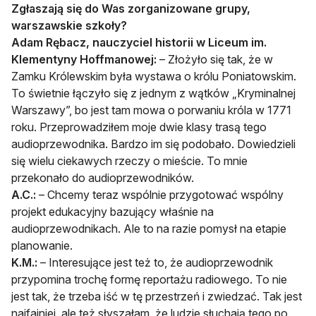
Zgłaszają się do Was zorganizowane grupy,
warszawskie szkoły?
Adam Rębacz, nauczyciel historii w Liceum im.
Klementyny Hoffmanowej:
– Złożyło się tak, że w
Zamku Królewskim była wystawa o królu Poniatowskim.
To świetnie łączyło się z jednym z wątków „Kryminalnej
Warszawy”, bo jest tam mowa o porwaniu króla w 1771
roku. Przeprowadziłem moje dwie klasy trasą tego
audioprzewodnika. Bardzo im się podobało. Dowiedzieli
się wielu ciekawych rzeczy o mieście. To mnie
przekonało do audioprzewodników.
A.C.:
– Chcemy teraz wspólnie przygotować wspólny
projekt edukacyjny bazujący właśnie na
audioprzewodnikach. Ale to na razie pomysł na etapie
planowanie.
K.M.:
– Interesujące jest też to, że audioprzewodnik
przypomina trochę formę reportażu radiowego. To nie
jest tak, że trzeba iść w tę przestrzeń i zwiedzać. Tak jest
najfajniej, ale też słyszałam, że ludzie słuchają tego po