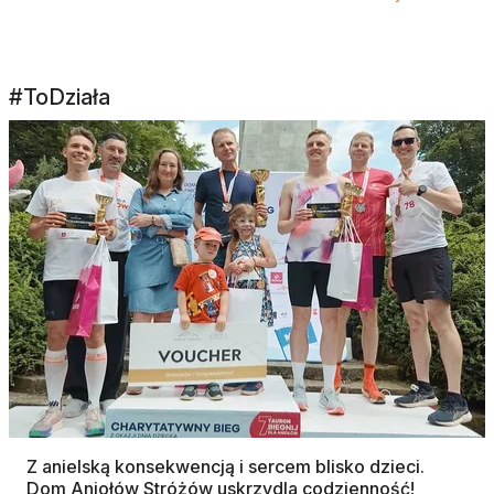
#ToDziała
Z anielską konsekwencją i sercem blisko dzieci.
Dom Aniołów Stróżów uskrzydla codzienność!