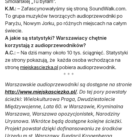
Smolarskiej „Tu byłam”.
K.M.:
– Zafascynowałyśmy się stroną SoundWalk.com.
To grupa muzyków tworzących audioprzewodniki po
Paryżu, Nowym Jorku, po różnych miejscach na całym
świecie.
A jakie są statystyki? Warszawiacy chętnie
korzystają z audioprzewodników?
A.C.:
– Na dziś mamy około 10 tys. ściągnięć. Statystyki
ze strony pokazują, że każda osoba wchodząca na
stronę
miejska
sciezka.pl
pobiera audioprzewodnik.
Warszawskie audioprzewodniki są dostępne na stronie
http://www.miejskasciezka.pl/
. Do tej pory powstały
ścieżki: Wielokulturowa Praga, Dwudziestolecie
Międzywojenne, Lata 60. w Warszawie, Kryminalna
Warszawa, Warszawa opozycjonistek, Narodziny
Urysnowa. Wkrótce będą dostępne kolejne ścieżki.
Projekt powstał dzięki dofinansowaniu ze środków
Urzędu m.st. Warszawy, Fundacji Kronenberga,