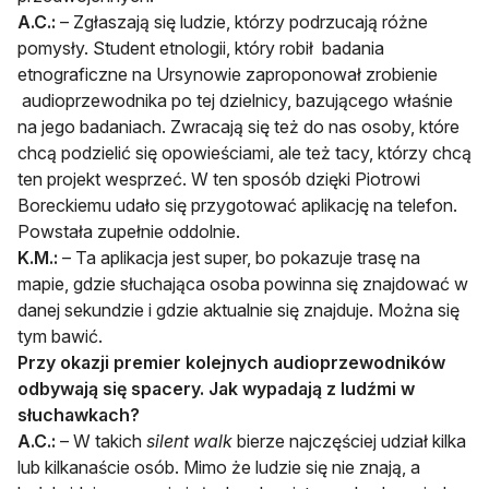
A.C.:
– Zgłaszają się ludzie, którzy podrzucają różne
pomysły. Student etnologii, który robił badania
etnograficzne na Ursynowie zaproponował zrobienie
audioprzewodnika po tej dzielnicy, bazującego właśnie
na jego badaniach. Zwracają się też do nas osoby, które
chcą podzielić się opowieściami, ale też tacy, którzy chcą
ten projekt wesprzeć. W ten sposób dzięki Piotrowi
Boreckiemu udało się przygotować aplikację na telefon.
Powstała zupełnie oddolnie.
K.M.:
– Ta aplikacja jest super, bo pokazuje trasę na
mapie, gdzie słuchająca osoba powinna się znajdować w
danej sekundzie i gdzie aktualnie się znajduje. Można się
tym bawić.
Przy okazji premier kolejnych audioprzewodników
odbywają się spacery. Jak wypadają z ludźmi w
słuchawkach?
A.C.:
– W takich
silent walk
bierze najczęściej udział kilka
lub kilkanaście osób. Mimo że ludzie się nie znają, a