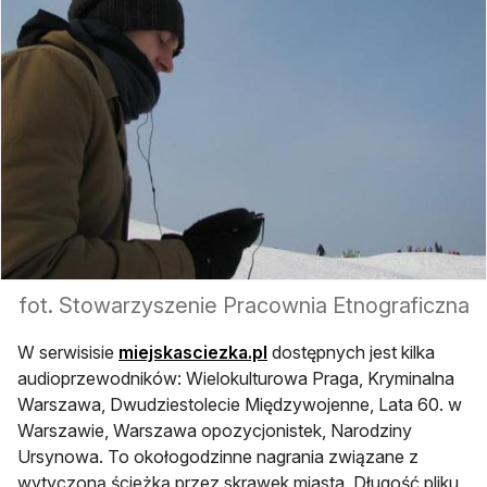
fot. Stowarzyszenie Pracownia Etnograficzna
otwiera się w nowej karci
W serwisisie
miejskasciezka.pl
dostępnych jest kilka
audioprzewodników: Wielokulturowa Praga, Kryminalna
Warszawa, Dwudziestolecie Międzywojenne, Lata 60. w
Warszawie, Warszawa opozycjonistek, Narodziny
Ursynowa. To okołogodzinne nagrania związane z
wytyczoną ścieżką przez skrawek miasta. Długość pliku