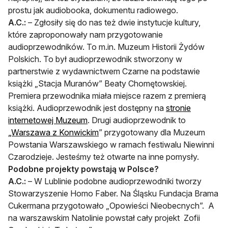
prostu jak audiobooka, dokumentu radiowego.
A.C.:
– Zgłosiły się do nas też dwie instytucje kultury,
które zaproponowały nam przygotowanie
audioprzewodników. To m.in. Muzeum Historii Żydów
Polskich. To był audioprzewodnik stworzony w
partnerstwie z wydawnictwem Czarne na podstawie
książki „Stacja Muranów” Beaty Chomętowskiej.
Premiera przewodnika miała miejsce razem z premierą
książki. Audioprzewodnik jest dostępny na
stronie
internetowej Muzeum
. Drugi audioprzewodnik to
„Warszawa z Konwickim
” przygotowany dla Muzeum
Powstania Warszawskiego w ramach festiwalu Niewinni
Czarodzieje. Jesteśmy też otwarte na inne pomysły.
Podobne projekty powstają w Polsce?
A.C.:
– W Lublinie podobne audioprzewodniki tworzy
Stowarzyszenie Homo Faber. Na Śląsku Fundacja Brama
Cukermana przygotowało „Opowieści Nieobecnych”. A
na warszawskim Natolinie powstał cały projekt Zofii