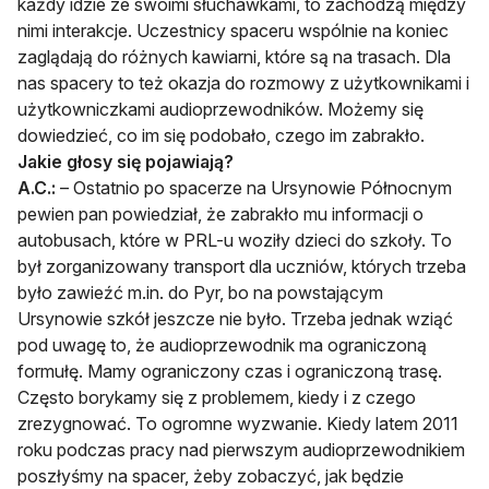
każdy idzie ze swoimi słuchawkami, to zachodzą między
nimi interakcje. Uczestnicy spaceru wspólnie na koniec
zaglądają do różnych kawiarni, które są na trasach. Dla
nas spacery to też okazja do rozmowy z użytkownikami i
użytkowniczkami audioprzewodników. Możemy się
dowiedzieć, co im się podobało, czego im zabrakło.
Jakie głosy się pojawiają?
A.C.:
– Ostatnio po spacerze na Ursynowie Północnym
pewien pan powiedział, że zabrakło mu informacji o
autobusach, które w PRL-u woziły dzieci do szkoły. To
był zorganizowany transport dla uczniów, których trzeba
było zawieźć m.in. do Pyr, bo na powstającym
Ursynowie szkół jeszcze nie było. Trzeba jednak wziąć
pod uwagę to, że audioprzewodnik ma ograniczoną
formułę. Mamy ograniczony czas i ograniczoną trasę.
Często borykamy się z problemem, kiedy i z czego
zrezygnować. To ogromne wyzwanie. Kiedy latem 2011
roku podczas pracy nad pierwszym audioprzewodnikiem
poszłyśmy na spacer, żeby zobaczyć, jak będzie