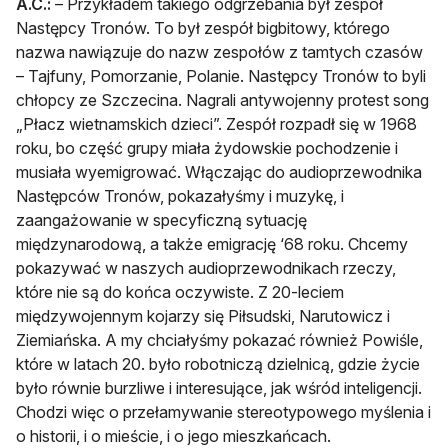
A.C.:
– Przykładem takiego odgrzebania był zespół
Następcy Tronów. To był zespół bigbitowy, którego
nazwa nawiązuje do nazw zespołów z tamtych czasów
– Tajfuny, Pomorzanie, Polanie. Następcy Tronów to byli
chłopcy ze Szczecina. Nagrali antywojenny protest song
„Płacz wietnamskich dzieci”. Zespół rozpadł się w 1968
roku, bo część grupy miała żydowskie pochodzenie i
musiała wyemigrować. Włączając do audioprzewodnika
Następców Tronów, pokazałyśmy i muzykę, i
zaangażowanie w specyficzną sytuację
międzynarodową, a także emigrację ‘68 roku. Chcemy
pokazywać w naszych audioprzewodnikach rzeczy,
które nie są do końca oczywiste. Z 20-leciem
międzywojennym kojarzy się Piłsudski, Narutowicz i
Ziemiańska. A my chciałyśmy pokazać również Powiśle,
które w latach 20. było robotniczą dzielnicą, gdzie życie
było równie burzliwe i interesujące, jak wśród inteligencji.
Chodzi więc o przełamywanie stereotypowego myślenia i
o historii, i o mieście, i o jego mieszkańcach.