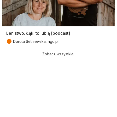
Lenistwo. Łąki to lubią [podcast]
●
Dorota Setniewska, ngo.pl
Zobacz wszystkie