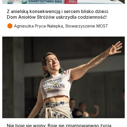
Z anielską konsekwencją i sercem blisko dzieci.
Dom Aniołów Stróżów uskrzydla codzienność!
●
Agnieszka Pryca-Nalepka, Stowarzyszenie MOST
Nie boję się wojny. Boję się zmarnowanego życia