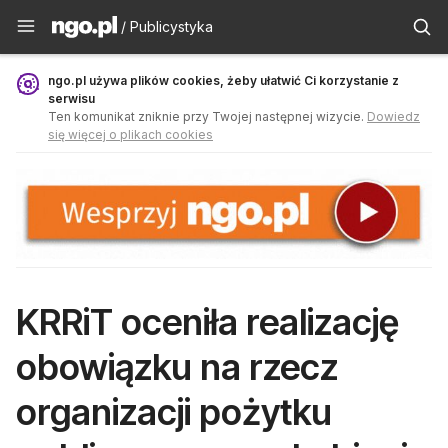
Publicystyka - ngo.pl
/ Publicystyka
ngo.pl używa plików cookies, żeby ułatwić Ci korzystanie z
serwisu
Ten komunikat zniknie przy Twojej następnej wizycie.
Dowiedz
się więcej o plikach cookies
KRRiT oceniła realizację
obowiązku na rzecz
organizacji pożytku