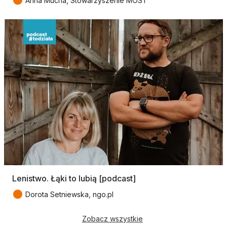
●
Anna Mucha, Stowarzyszenie MOST
Lenistwo. Łąki to lubią [podcast]
●
Dorota Setniewska, ngo.pl
Zobacz wszystkie