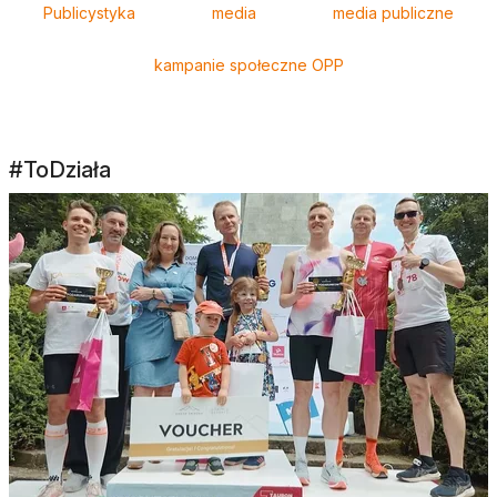
Publicystyka
media
media publiczne
kampanie społeczne OPP
#ToDziała