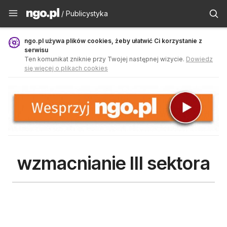
Publicystyka - ngo.pl
/ Publicystyka
ngo.pl używa plików cookies, żeby ułatwić Ci korzystanie z
serwisu
Ten komunikat zniknie przy Twojej następnej wizycie.
Dowiedz
się więcej o plikach cookies
wzmacnianie III sektora