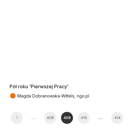
Pół roku 'Pierwszej Pracy'
●
Magda Dobranowska-Wittels, ngo.pl
…
…
1
408
409
410
414