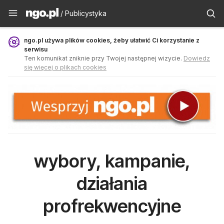
Publicystyka - ngo.pl
/ Publicystyka
ngo.pl używa plików cookies, żeby ułatwić Ci korzystanie z
serwisu
Ten komunikat zniknie przy Twojej następnej wizycie.
Dowiedz
się więcej o plikach cookies
wybory, kampanie,
działania
profrekwencyjne