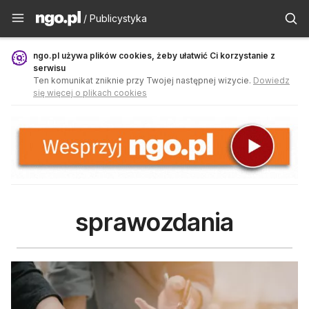
Publicystyka - ngo.pl
/ Publicystyka
ngo.pl używa plików cookies, żeby ułatwić Ci korzystanie z
serwisu
Ten komunikat zniknie przy Twojej następnej wizycie.
Dowiedz
się więcej o plikach cookies
sprawozdania