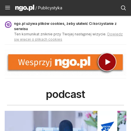
Publicystyka - ngo.pl
/ Publicystyka
ngo.pl używa plików cookies, żeby ułatwić Ci korzystanie z
serwisu
Ten komunikat zniknie przy Twojej następnej wizycie.
Dowiedz
się więcej o plikach cookies
podcast