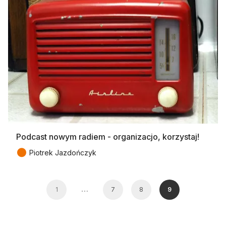
Podcast nowym radiem - organizacjo, korzystaj!
●
Piotrek Jazdończyk
…
1
7
8
9