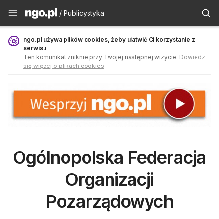
Publicystyka - ngo.pl
/ Publicystyka
ngo.pl używa plików cookies, żeby ułatwić Ci korzystanie z
serwisu
Ten komunikat zniknie przy Twojej następnej wizycie.
Dowiedz
się więcej o plikach cookies
Ogólnopolska Federacja
Organizacji
Pozarządowych