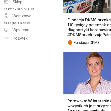
Sklep
SERWISY REGIONALNE
Warszawa
Fundacja DKMS przeka
NARZĘDZIA NGO.PL
110 tysięcy pałeczek d
diagnostyki koronawiru
Wpłacam
#DKMSprzekazujePałe
Pożytek
●
Fundacja DKMS
Porowska: W interesie 
wszystkich jest przyzn
że przyjmowanie do