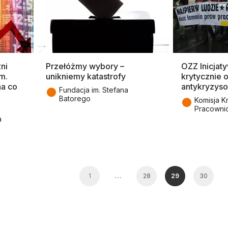
ni
Przełóżmy wybory –
OZZ Inicjat
m.
unikniemy katastrofy
krytycznie 
na co
antykryzys
●
Fundacja im. Stefana
Batorego
●
Komisja K
Pracowni
a
…
1
28
29
30