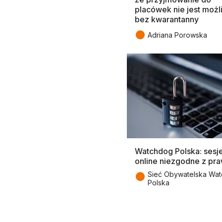
placówek nie jest możl
bez kwarantanny
●
Adriana Porowska
Watchdog Polska: sesj
online niezgodne z p
●
Sieć Obywatelska Wa
Polska