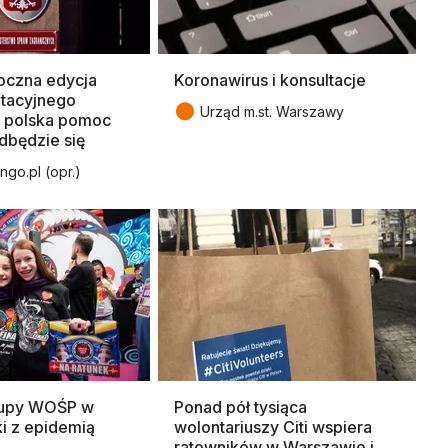
oczna edycja
Koronawirus i konsultacje
otacyjnego
●
Urząd m.st. Warszawy
t polska pomoc
dbędzie się
ngo.pl (opr.)
kupy WOŚP w
Ponad pół tysiąca
i z epidemią
wolontariuszy Citi wspiera
ratowników w Warszawie i