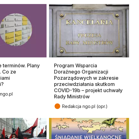
 terminów. Plany
Program Wsparcia
. Co ze
Doraźnego Organizacji
iami
Pozarządowych w zakresie
i?
przeciwdziałania skutkom
COVID-19b – projekt uchwały
ngo.pl
Rady Ministrów
●
Redakcja ngo.pl (opr.)