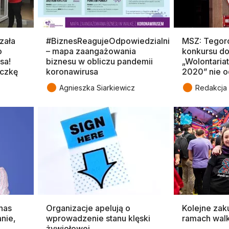
zała
#BiznesReagujeOdpowiedzialnie
MSZ: Tegor
o
– mapa zaangażowania
konkursu d
sa!
biznesu w obliczu pandemii
„Wolontaria
czkę
koronawirusa
2020” nie o
●
●
Agnieszka Siarkiewicz
Redakcja 
nas
Organizacje apelują o
Kolejne za
anie,
wprowadzenie stanu klęski
ramach walk
żywiołowej