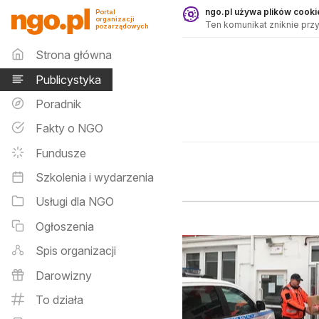
Publicystyka - ngo.pl
ngo.pl używa plików cookie
Portal
organizacji
Ten komunikat zniknie przy
pozarządowych
Menu główne
Strona główna
Publicystyka
Poradnik
Fakty o NGO
Fundusze
Szkolenia i wydarzenia
Usługi dla NGO
Ogłoszenia
Spis organizacji
Darowizny
To działa