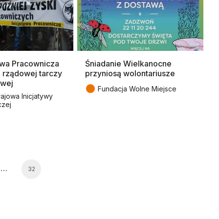
ywa Pracownicza
Śniadanie Wielkanocne
o rządowej tarczy
przyniosą wolontariusze
owej
●
Fundacja Wolne Miejsce
rajowa Inicjatywy
czej
…
32