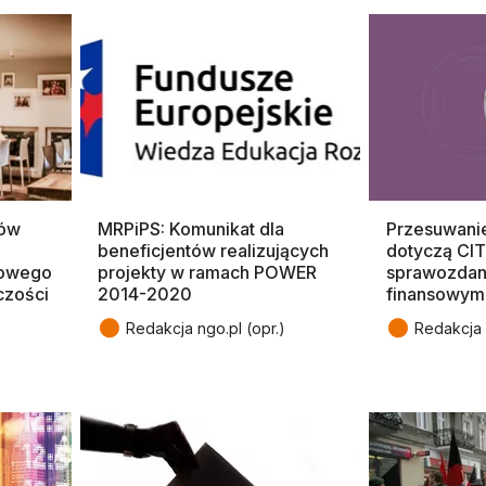
tów
MRPiPS: Komunikat dla
Przesuwanie
beneficjentów realizujących
dotyczą CIT
jowego
projekty w ramach POWER
sprawozdan
czości
2014-2020
finansowym
●
●
Redakcja ngo.pl (opr.)
Redakcja 