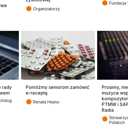
●
Fundacja
iwe
●
Organizatorzy
e rady
Pomóżmy seniorom zamówić
Prosimy, ni
rawem
e-receptę
muzyce wsp
kompozytoró
●
tchdog
Renata Hejmo
PTMW i SAP
Radia
●
Stowarzys
Polskich