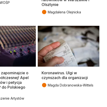
 WOŚP
Olsztynie
●
Magdalena Olejnicka
e zapominajcie o
Koronawirus. Ulgi w
ółczesnej! Apel
czynszach dla organizacji
w i petycja
●
Magda Dobranowska-Wittels
 do Polskiego
zenie Artystów