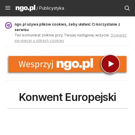
Publicystyka - ngo.pl
/ Publicystyka
ngo.pl używa plików cookies, żeby ułatwić Ci korzystanie z
serwisu
Ten komunikat zniknie przy Twojej następnej wizycie.
Dowiedz
się więcej o plikach cookies
Konwent Europejski