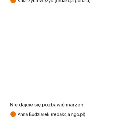
●
Katarzyna Wężyk (redakcja portalu)
Nie dajcie się pozbawić marzeń
●
Anna Budziarek (redakcja ngo.pl)