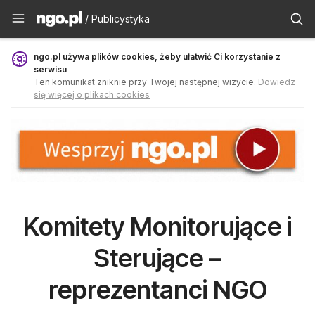
Publicystyka - ngo.pl
/ Publicystyka
ngo.pl używa plików cookies, żeby ułatwić Ci korzystanie z
serwisu
Ten komunikat zniknie przy Twojej następnej wizycie.
Dowiedz
się więcej o plikach cookies
Komitety Monitorujące i
Sterujące –
reprezentanci NGO