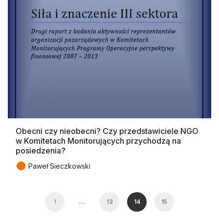
Obecni czy nieobecni? Czy przedstawiciele NGO
w Komitetach Monitorujących przychodzą na
posiedzenia?
●
Paweł Sieczkowski
…
1
13
14
15