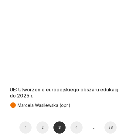
UE: Utworzenie europejskiego obszaru edukacji
do 2025 r.
●
Marcela Wasilewska (opr.)
…
1
2
3
4
28