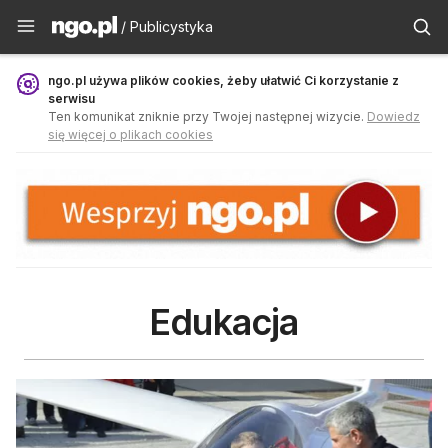
Publicystyka - ngo.pl
/ Publicystyka
ngo.pl używa plików cookies, żeby ułatwić Ci korzystanie z
serwisu
Ten komunikat zniknie przy Twojej następnej wizycie.
Dowiedz
się więcej o plikach cookies
Edukacja