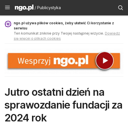
Publicystyka - ngo.pl
/ Publicystyka
ngo.pl używa plików cookies, żeby ułatwić Ci korzystanie z
serwisu
Ten komunikat zniknie przy Twojej następnej wizycie.
Dowiedz
się więcej o plikach cookies
Jutro ostatni dzień na
sprawozdanie fundacji za
2024 rok