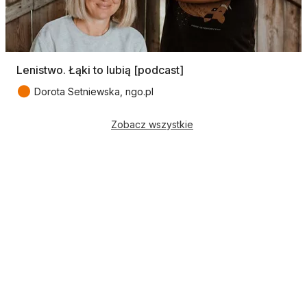
Lenistwo. Łąki to lubią [podcast]
●
Dorota Setniewska, ngo.pl
Zobacz wszystkie