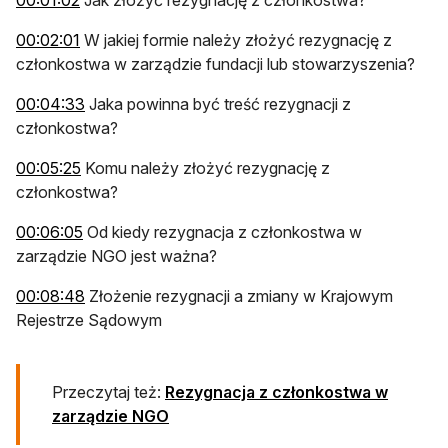
otwiera się w nowej karcie
00:02:01
W jakiej formie należy złożyć rezygnację z
członkostwa w zarządzie fundacji lub stowarzyszenia?
otwiera się w nowej karcie
00:04:33
Jaka powinna być treść rezygnacji z
członkostwa?
otwiera się w nowej karcie
00:05:25
Komu należy złożyć rezygnację z
członkostwa?
otwiera się w nowej karcie
00:06:05
Od kiedy rezygnacja z członkostwa w
zarządzie NGO jest ważna?
otwiera się w nowej karcie
00:08:48
Złożenie rezygnacji a zmiany w Krajowym
Rejestrze Sądowym
Przeczytaj też:
Rezygnacja z członkostwa w
zarządzie NGO