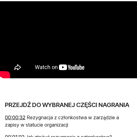
PRZEJDŹ DO WYBRANEJ CZĘŚCI NAGRANIA
otwiera się w nowej karcie
00:00:32
Rezygnacja z członkostwa w zarządzie a
zapisy w statucie organizacji
otwiera się w nowej karcie
00:01:02
Jak złożyć rezygnację z członkostwa?