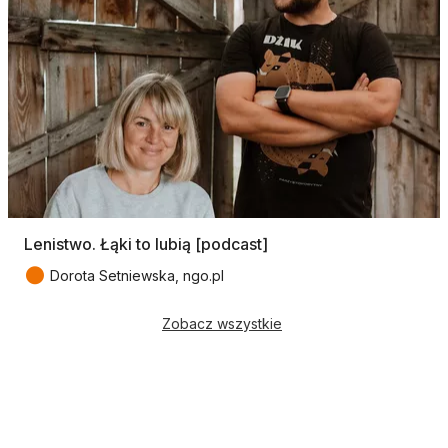
Lenistwo. Łąki to lubią [podcast]
●
Dorota Setniewska, ngo.pl
Zobacz wszystkie