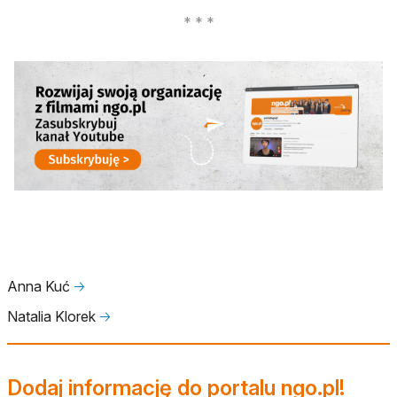
otwiera się w nowej karcie
Anna Kuć
🡢
Natalia Klorek
🡢
Dodaj informację do portalu ngo.pl!