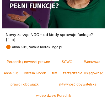
Nowy zarząd NGO – od kiedy sprawuje funkcje?
[film]
●
Anna Kuć, Natalia Klorek, ngo.pl
Tagi
Poradnik / nowości prawne
SCWO
Warszawa
Anna Kuć
Natalia Klorek
film
zarządzanie, księgowość
prawo i obowiązki
aktywność obywatelska
wideo działu Poradnik