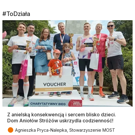
#ToDziała
Z anielską konsekwencją i sercem blisko dzieci.
Dom Aniołów Stróżów uskrzydla codzienność!
●
Agnieszka Pryca-Nalepka, Stowarzyszenie MOST