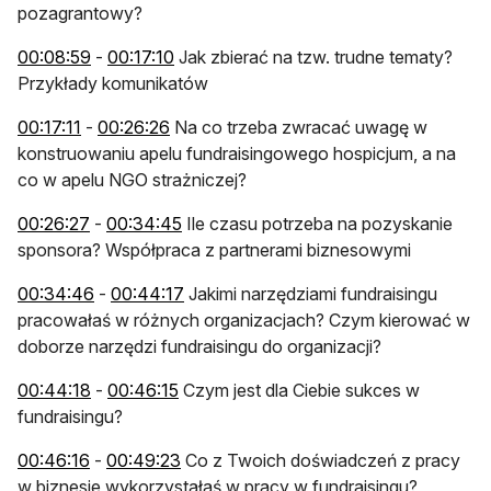
pozagrantowy?
otwiera się w nowej karcie
otwiera się w nowej karcie
00:08:59
-
00:17:10
Jak zbierać na tzw. trudne tematy?
Przykłady komunikatów
otwiera się w nowej karcie
otwiera się w nowej karcie
00:17:11
-
00:26:26
Na co trzeba zwracać uwagę w
konstruowaniu apelu fundraisingowego hospicjum, a na
co w apelu NGO strażniczej?
otwiera się w nowej karcie
otwiera się w nowej karcie
00:26:27
-
00:34:45
Ile czasu potrzeba na pozyskanie
sponsora? Współpraca z partnerami biznesowymi
otwiera się w nowej karcie
otwiera się w nowej karcie
00:34:46
-
00:44:17
Jakimi narzędziami fundraisingu
pracowałaś w różnych organizacjach? Czym kierować w
doborze narzędzi fundraisingu do organizacji?
otwiera się w nowej karcie
otwiera się w nowej karcie
00:44:18
-
00:46:15
Czym jest dla Ciebie sukces w
fundraisingu?
otwiera się w nowej karcie
otwiera się w nowej karcie
00:46:16
-
00:49:23
Co z Twoich doświadczeń z pracy
w biznesie wykorzystałaś w pracy w fundraisingu?