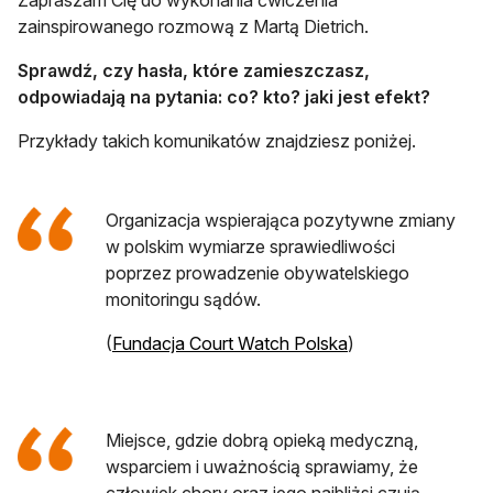
zainspirowanego rozmową z Martą Dietrich.
Sprawdź, czy hasła, które zamieszczasz,
odpowiadają na pytania: co? kto? jaki jest efekt?
Przykłady takich komunikatów znajdziesz poniżej.
Organizacja wspierająca pozytywne zmiany
w polskim wymiarze sprawiedliwości
poprzez prowadzenie obywatelskiego
monitoringu sądów.
otwiera się w nowe
(
Fundacja Court Watch Polska
)
Miejsce, gdzie dobrą opieką medyczną,
wsparciem i uważnością sprawiamy, że
człowiek chory oraz jego najbliżsi czują