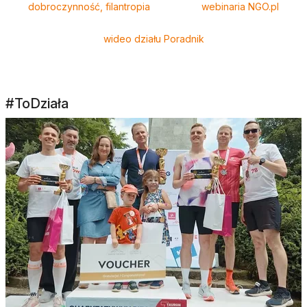
dobroczynność, filantropia
webinaria NGO.pl
wideo działu Poradnik
#ToDziała