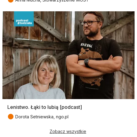
Lenistwo. Łąki to lubią [podcast]
●
Dorota Setniewska, ngo.pl
Zobacz wszystkie