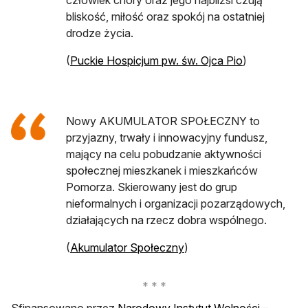
bliskość, miłość oraz spokój na ostatniej
drodze życia.
otwiera się w
(
Puckie Hospicjum pw. św. Ojca Pio
)
Nowy AKUMULATOR SPOŁECZNY to
przyjazny, trwały i innowacyjny fundusz,
mający na celu pobudzanie aktywności
społecznej mieszkanek i mieszkańców
Pomorza. Skierowany jest do grup
nieformalnych i organizacji pozarządowych,
działających na rzecz dobra wspólnego.
otwiera się w nowej karc
(
Akumulator Społeczny
)
otwiera s
Sfinansowano przez
Narodowy Instytut Wolności
–