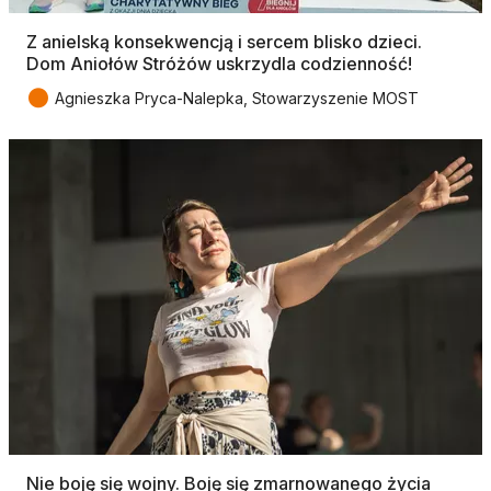
Z anielską konsekwencją i sercem blisko dzieci.
Dom Aniołów Stróżów uskrzydla codzienność!
●
Agnieszka Pryca-Nalepka, Stowarzyszenie MOST
Nie boję się wojny. Boję się zmarnowanego życia