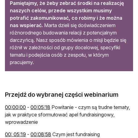
Pamiętajmy, że żeby zebrać środki na realizację
naszych celów, przede wszystkim musimy
potrafić zakomunikować, co robimy i że można
nas wspierać.
Marta dzieli się doświadczeniem
różnorodnego budowania relacji z potencjalnym
darczyńcą. Nasz sposób mówienia o misji będzie się
różnił w zależności od grupy docelowej, specyfiki
tematu i podejścia osób z zespołu, w którym
pracujemy.
Przejdź do wybranej części webinarium
otwiera się w nowej karcie
otwiera się w nowej karcie
00:00:00
-
00:05:18
Powitanie - czym są trudne tematy,
jak w praktyce sformułować apel fundraisingowy,
wprowadzenie
otwiera się w nowej karcie
otwiera się w nowej karcie
00: 05:19
-
00:08:58
Czym jest fundraising