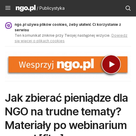
Publicystyka - ngo.pl
/ Publicystyka
ngo.pl używa plików cookies, żeby ułatwić Ci korzystanie z
serwisu
Ten komunikat zniknie przy Twojej następnej wizycie.
Dowiedz
się więcej o plikach cookies
Jak zbierać pieniądze dla
NGO na trudne tematy?
Materiały po webinarium