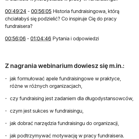
otwiera się w nowej karcie
otwiera się w nowej karcie
00:49:24
-
00:56:05
Historia fundraisingowa, którą
chciałabyś się podzielić? Co inspiruje Cię do pracy
fundraisera?
otwiera się w nowej karcie
otwiera się w nowej karcie
00:56:06
-
01:04:46
Pytania i odpowiedzi
Z nagrania webinarium dowiesz się m.in.:
jak formułować apele fundraisingowe w praktyce,
różne w różnych organizacjach,
czy fundraising jest zadaniem dla długodystansowców,
czym jest sukces w fundraisingu,
jak dobrać narzędzia fundraisingu do organizacji,
jak podtrzymywać motywację w pracy fundraisera.