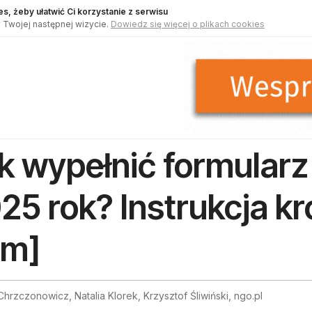
s, żeby ułatwić Ci korzystanie z serwisu
 Twojej następnej wizycie.
Dowiedz się więcej o plikach cookies
k wypełnić formularz
25 rok? Instrukcja kr
ilm]
hrzczonowicz, Natalia Klorek, Krzysztof Śliwiński, ngo.pl