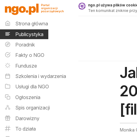
Publicystyka - ngo.pl
ngo.pl używa plików cookie
Portal
organizacji
Ten komunikat zniknie przy
pozarządowych
Menu główne
Strona główna
Publicystyka
Poradnik
Fakty o NGO
Fundusze
Ja
Szkolenia i wydarzenia
20
Usługi dla NGO
Ogłoszenia
[f
Spis organizacji
Darowizny
To działa
Monika C