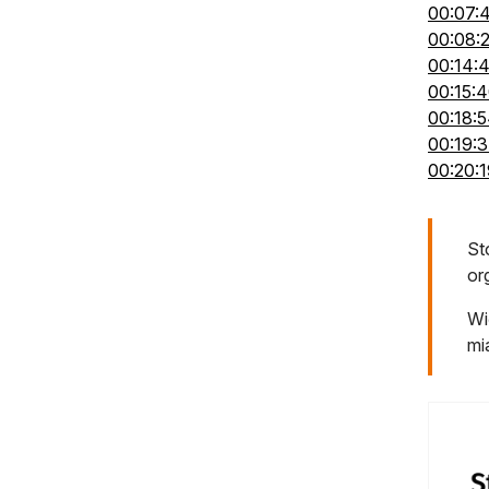
00:07:
00:08:
00:14:
00:15:
00:18:
00:19:
00:20:1
St
or
Wi
mi