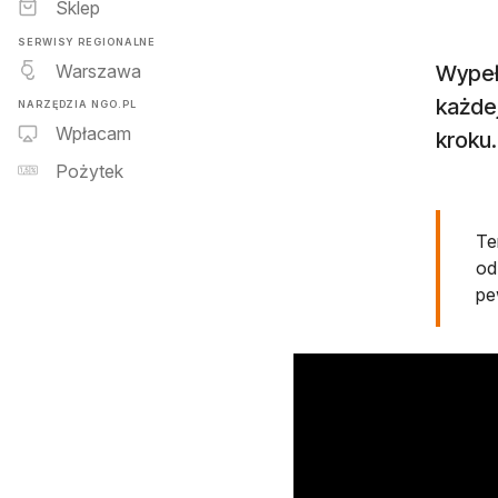
Sklep
SERWISY REGIONALNE
Warszawa
Wypeł
każdej
NARZĘDZIA NGO.PL
Wpłacam
kroku.
Pożytek
Te
od
pe