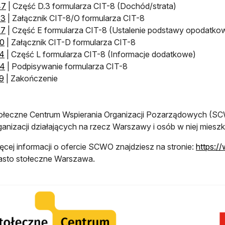
otwiera się w nowej karcie
47
​ | Część D.3 formularza CIT-8 (Dochód/strata)
otwiera się w nowej karcie
23
​ | Załącznik CIT-8/O formularza CIT-8
otwiera się w nowej karcie
47
| Część E formularza CIT-8 (Ustalenie podstawy opodatkow
otwiera się w nowej karcie
40
| Załącznik CIT-D formularza CIT-8
otwiera się w nowej karcie
54
| Część L formularza CIT-8 (Informacje dodatkowe)
otwiera się w nowej karcie
34
​ | Podpisywanie formularza CIT-8
otwiera się w nowej karcie
9
​ | Zakończenie
ołeczne Centrum Wspierania Organizacji Pozarządowych (SC
ganizacji działających na rzecz Warszawy i osób w niej miesz
ęcej informacji o ofercie SCWO znajdziesz na stronie:
https:/
asto stołeczne Warszawa.