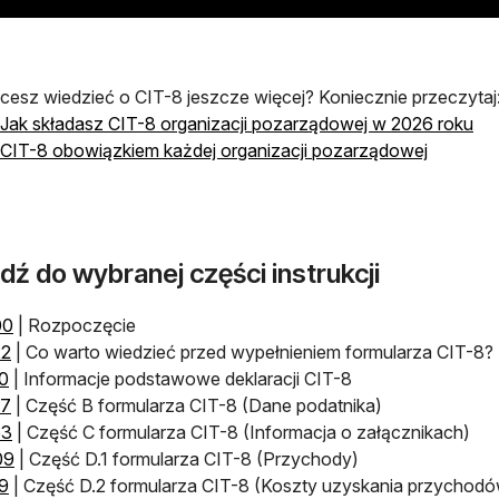
cesz wiedzieć o CIT-8 jeszcze więcej? Koniecznie przeczytaj
Jak składasz CIT-8 organizacji pozarządowej w 2026 roku
CIT-8 obowiązkiem każdej organizacji pozarządowej
dź do wybranej części instrukcji
otwiera się w nowej karcie
00
​ | Rozpoczęcie
otwiera się w nowej karcie
22
| Co warto wiedzieć przed wypełnieniem formularza CIT-8?
otwiera się w nowej karcie
0
​ | Informacje podstawowe deklaracji CIT-8
otwiera się w nowej karcie
57
| Część B formularza CIT-8 (Dane podatnika)
otwiera się w nowej karcie
53
​ | Część C formularza CIT-8 (Informacja o załącznikach)
otwiera się w nowej karcie
09
| Część D.1 formularza CIT-8 (Przychody)
otwiera się w nowej karcie
9
| Część D.2 formularza CIT-8 (Koszty uzyskania przychod