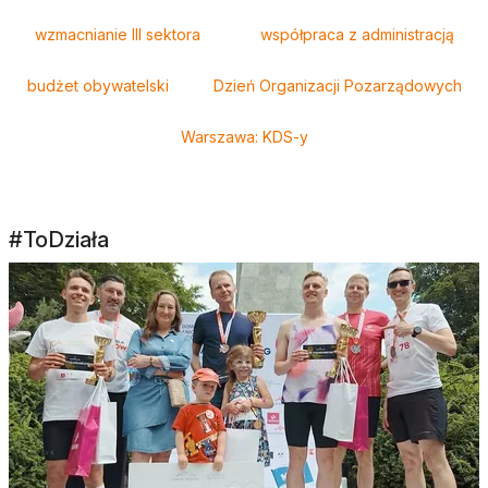
wzmacnianie III sektora
współpraca z administracją
budżet obywatelski
Dzień Organizacji Pozarządowych
Warszawa: KDS-y
#ToDziała