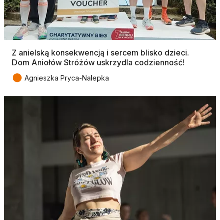
Z anielską konsekwencją i sercem blisko dzieci.
Dom Aniołów Stróżów uskrzydla codzienność!
●
Agnieszka Pryca-Nalepka