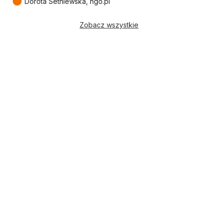
●
Dorota Setniewska, ngo.pl
Zobacz wszystkie