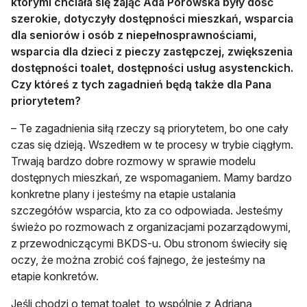
którymi chciała się zająć Ada Porowska były dość
szerokie, dotyczyły dostępności mieszkań, wsparcia
dla seniorów i osób z niepełnosprawnościami,
wsparcia dla dzieci z pieczy zastępczej, zwiększenia
dostępności toalet, dostępności usług asystenckich.
Czy któreś z tych zagadnień będą także dla Pana
priorytetem?
– Te zagadnienia siłą rzeczy są priorytetem, bo one cały
czas się dzieją. Wszedłem w te procesy w trybie ciągłym.
Trwają bardzo dobre rozmowy w sprawie modelu
dostępnych mieszkań, ze wspomaganiem. Mamy bardzo
konkretne plany i jesteśmy na etapie ustalania
szczegółów wsparcia, kto za co odpowiada. Jesteśmy
świeżo po rozmowach z organizacjami pozarządowymi,
z przewodniczącymi BKDS-u. Obu stronom świeciły się
oczy, że można zrobić coś fajnego, że jesteśmy na
etapie konkretów.
Jeśli chodzi o temat toalet, to wspólnie z Adrianą