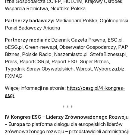
Izba Gospodarcza CCIFP, HOLCIM, Krajowy Ośrodek
Wsparcia Rolnictwa, Nextbike Polska
Partnerzy badawczy:
Mediaboard Polska, Ogólnopolski
Panel Badawczy Ariadna
Partnerzy medialni:
Dziennik Gazeta Prawna, ESG.pl,
oESG.pl, Green-news.pl, Obserwator Gospodarczy, PAP
Biznes, Polskie Radio, Naszemiasto.pl, StrefaBiznesu.pl,
Press, RaportCSR.pl, Raport ESG, Super Biznes,
Tygodnik Spraw Obywatelskich, Wprost, Wyborcza.biz,
FXMAG
Więcej informacji na stronie:
https://oesg.pl/4-kongres-
otwiera się w nowej karcie
esg/
IV Kongres ESG – Liderzy Zrównoważonego Rozwoju
– Europa
to platforma dialogu dla europejskich liderów
zrównoważonego rozwoju – przedstawicieli administracji