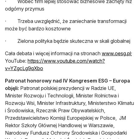
· Wobec firm lepiej stosować biznesowe zachęty niż
odgórny przymus
· Trzeba uwzględnić, że zaniechanie transformacji
może być bardzo kosztowne
· Zielona polityka będzie skuteczna w skali globalnej
otw
Cała debata i więcej informacji na stronach
www.oesg.pl
;
YouTube:
https://www.youtube.com/watch?
otwiera się w nowej karcie
v=YZgcLg9qXbo
Patronat honorowy nad IV Kongresem ESG – Europa
objęli:
Patronat polskiej prezydencji w Radzie UE,
Minister Rozwoju i Technologii, Minister Rolnictwa i
Rozwoju Wsi, Minister Infrastruktury, Ministerstwo Klimatu
i Środowiska, Rzecznik Praw Obywatelskich,
Przedstawicielstwo Komisji Europejskiej w Polsce, JM
Rektor Szkoły Głównej Handlowej w Warszawie,
Narodowy Fundusz Ochrony Środowiska i Gospodarki