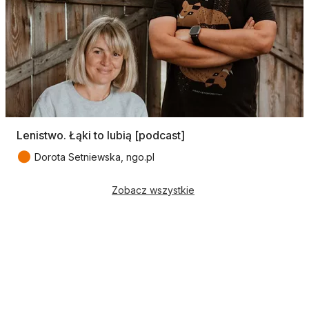
Lenistwo. Łąki to lubią [podcast]
●
Dorota Setniewska, ngo.pl
Zobacz wszystkie