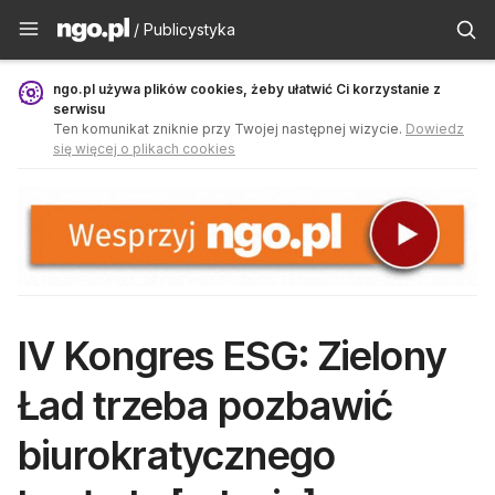
Publicystyka - ngo.pl
/ Publicystyka
ngo.pl używa plików cookies, żeby ułatwić Ci korzystanie z
serwisu
Ten komunikat zniknie przy Twojej następnej wizycie.
Dowiedz
się więcej o plikach cookies
IV Kongres ESG: Zielony
Ład trzeba pozbawić
biurokratycznego