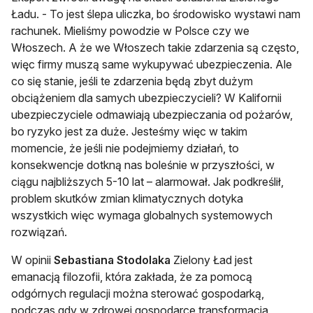
Ładu. - To jest ślepa uliczka, bo środowisko wystawi nam
rachunek. Mieliśmy powodzie w Polsce czy we
Włoszech. A że we Włoszech takie zdarzenia są często,
więc firmy muszą same wykupywać ubezpieczenia. Ale
co się stanie, jeśli te zdarzenia będą zbyt dużym
obciążeniem dla samych ubezpieczycieli? W Kalifornii
ubezpieczyciele odmawiają ubezpieczania od pożarów,
bo ryzyko jest za duże. Jesteśmy więc w takim
momencie, że jeśli nie podejmiemy działań, to
konsekwencje dotkną nas boleśnie w przyszłości, w
ciągu najbliższych 5-10 lat – alarmował. Jak podkreślił,
problem skutków zmian klimatycznych dotyka
wszystkich więc wymaga globalnych systemowych
rozwiązań.
W opinii
Sebastiana Stodolaka
Zielony Ład jest
emanacją filozofii, która zakłada, że za pomocą
odgórnych regulacji można sterować gospodarką,
podczas gdy w zdrowej gospodarce transformacja