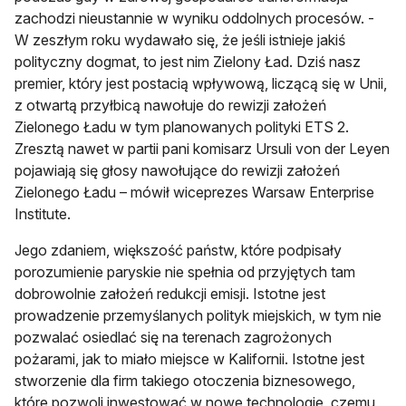
zachodzi nieustannie w wyniku oddolnych procesów. -
W zeszłym roku wydawało się, że jeśli istnieje jakiś
polityczny dogmat, to jest nim Zielony Ład. Dziś nasz
premier, który jest postacią wpływową, liczącą się w Unii,
z otwartą przyłbicą nawołuje do rewizji założeń
Zielonego Ładu w tym planowanych polityki ETS 2.
Zresztą nawet w partii pani komisarz Ursuli von der Leyen
pojawiają się głosy nawołujące do rewizji założeń
Zielonego Ładu – mówił wiceprezes Warsaw Enterprise
Institute.
Jego zdaniem, większość państw, które podpisały
porozumienie paryskie nie spełnia od przyjętych tam
dobrowolnie założeń redukcji emisji. Istotne jest
prowadzenie przemyślanych polityk miejskich, w tym nie
pozwalać osiedlać się na terenach zagrożonych
pożarami, jak to miało miejsce w Kalifornii. Istotne jest
stworzenie dla firm takiego otoczenia biznesowego,
które pozwoli inwestować w nowe technologie, czemu