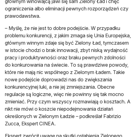
głównym winowajcą jawi się sam Zielony Ład i chęć
ograniczenia albo eliminacji pewnych rozporządzeń czy
prawodawstwa.
– Myślę, że nie jest to dobre podejście. W przypadku
problemu konkurencji, z jakim zmaga się Unia Europejska,
głównym winnym zdaje się być Zielony Ład, tymczasem
w istocie chodzi o brak innowacji, zbyt niską wydajność
pracy i produktywności oraz braku pewnych zdolności
do konkurowania na świecie. To są prawdziwe powody,
które nie mają nic wspólnego z Zielonym Ładem. Takie
nowe podejście doprowadzi nas do zwiększania
konkurencyjnej luki, a nie jej zmniejszania. Obecne
regulacje są logiczne, więc nie powinny się tak mocno
zmieniać. Przy czym wszyscy rozmawiają o kosztach. A
nikt nie mówi o koszcie niepodejmowania działań
określonych w Zielonym Ładzie – podkreślał Fabrizio
Zucca, Ekspert CINEA.
Ekspert zwrócił uwagę na skutki osłabienia Zielonego