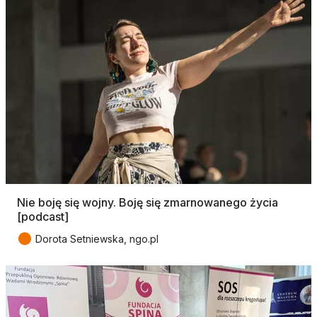
Nie boję się wojny. Boję się zmarnowanego życia
[podcast]
●
Dorota Setniewska, ngo.pl