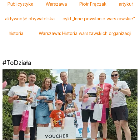
Publicystyka
Warszawa
Piotr Frączak
artykuł
aktywność obywatelska
cykl „Inne powstanie warszawskie”
historia
Warszawa: Historia warszawskich organizacji
#ToDziała