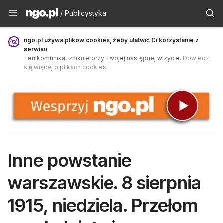
Publicystyka - ngo.pl
/ Publicystyka
ngo.pl używa plików cookies, żeby ułatwić Ci korzystanie z
serwisu
Ten komunikat zniknie przy Twojej następnej wizycie.
Dowiedz
się więcej o plikach cookies
Inne powstanie
warszawskie. 8 sierpnia
1915, niedziela. Przełom