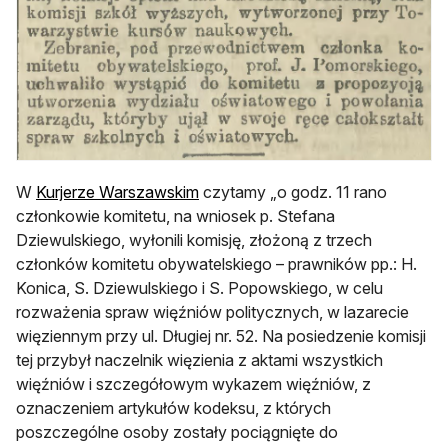
otwiera się w nowej karcie
W
Kurjerze Warszawskim
czytamy „o godz. 11 rano
członkowie komitetu, na wniosek p. Stefana
Dziewulskiego, wyłonili komisję, złożoną z trzech
członków komitetu obywatelskiego – prawników pp.: H.
Konica, S. Dziewulskiego i S. Popowskiego, w celu
rozważenia spraw więźniów politycznych, w lazarecie
więziennym przy ul. Długiej nr. 52. Na posiedzenie komisji
tej przybył naczelnik więzienia z aktami wszystkich
więźniów i szczegółowym wykazem więźniów, z
oznaczeniem artykułów kodeksu, z których
poszczególne osoby zostały pociągnięte do