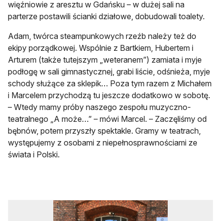
więźniowie z aresztu w Gdańsku – w dużej sali na
parterze postawili ścianki działowe, dobudowali toalety.
Adam, twórca steampunkowych rzeźb należy też do
ekipy porządkowej. Wspólnie z Bartkiem, Hubertem i
Arturem (także tutejszym „weteranem”) zamiata i myje
podłogę w sali gimnastycznej, grabi liście, odśnieża, myje
schody służące za sklepik… Poza tym razem z Michałem
i Marcelem przychodzą tu jeszcze dodatkowo w sobotę.
– Wtedy mamy próby naszego zespołu muzyczno-
teatralnego „A może…” – mówi Marcel. – Zaczęliśmy od
bębnów, potem przyszły spektakle. Gramy w teatrach,
występujemy z osobami z niepełnosprawnościami ze
świata i Polski.