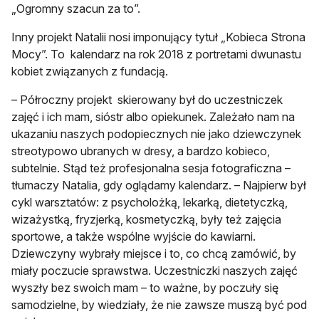
„Ogromny szacun za to”.
Inny projekt Natalii nosi imponujący tytuł „Kobieca Strona
Mocy”. To kalendarz na rok 2018 z portretami dwunastu
kobiet związanych z fundacją.
– Półroczny projekt skierowany był do uczestniczek
zajęć i ich mam, sióstr albo opiekunek. Zależało nam na
ukazaniu naszych podopiecznych nie jako dziewczynek
streotypowo ubranych w dresy, a bardzo kobieco,
subtelnie. Stąd też profesjonalna sesja fotograficzna –
tłumaczy Natalia, gdy oglądamy kalendarz. – Najpierw był
cykl warsztatów: z psycholożką, lekarką, dietetyczką,
wizażystką, fryzjerką, kosmetyczką, były też zajęcia
sportowe, a także wspólne wyjście do kawiarni.
Dziewczyny wybrały miejsce i to, co chcą zamówić, by
miały poczucie sprawstwa. Uczestniczki naszych zajęć
wyszły bez swoich mam – to ważne, by poczuły się
samodzielne, by wiedziały, że nie zawsze muszą być pod