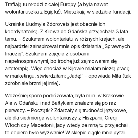
Trafiają tu młodzi z całej Europy (a była nawet
wolontariuszka z Egiptu!). Mieszkają w siedzibie fundacji.
Ukrainka Liudmyla Zdorovets jest obecnie ich
koordynatorką. Z Kijowa do Gdańska przyjechała 3 lata
temu. – Szukałam wolontariatu w różnych krajach, ale
najbardziej zainspirował mnie opis działania „Sprawnych
Inaczej”. Szukałam zajęcia z osobami
niepełnosprawnymi, bo trochę już zajmowałam się
arteterapią. Więc chociaż w Kijowie miałam niezłą pracę
w marketingu, stwierdziłam: „Jadę!” – opowiada Miła (tak
zdrobniale brzmi jej imię).
Wcześniej sporo podróżowała, była m.in. w Krakowie.
Ale w Gdańsku i nad Bałtykiem znalazła się po raz
pierwszy. – Początki? Zdarzały się trudności językowe,
ale dla siedmiorga wolontariuszy z Hiszpanii, Grecji,
Włoch czy Macedonii, jacy wtedy ze mną tu przyjechali,
to dopiero było wyzwanie! W sklepie ciągle mnie pytali: