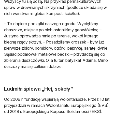
Wszyscy tu się uczą. Na przykład permakulturowych
upraw w drewnianych skrzyniach (podłoże układa się w
nich warstwami: gleba, kompost, ściółka).
– To dopiero początki naszego ogrodu. Wycięliśmy
chaszcze, miejsce po nich osłoniliśmy geowłókniną –
Justyna oprowadza mnie po terenie, wokół którego
biegną rzędy skrzyń. – Posadziliśmy groszek – były już
pierwsze zbiory, pomidory, ogórki, paprykę, sałatę, dynie.
Sąsiad podarował metalowe beczki – przydadzą się do
zbierania deszczówki. O, a tu ten batyskaf Adama. Mimo
deszczy ma się całkiem dobrze.
Ludmiła śpiewa „Hej, sokoły”
Od 2009 r. fundację wspierają wolontariusze. Przez 10 lat
przyjeżdżali w ramach Wolontariatu Europejskiego (EVS),
od 2019 r. Europejskiego Korpusu Solidarności (EKS).