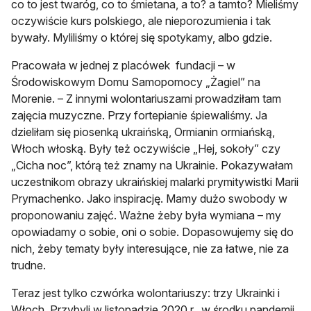
co to jest twaróg, co to śmietana, a to? a tamto? Mieliśmy
oczywiście kurs polskiego, ale nieporozumienia i tak
bywały. Myliliśmy o której się spotykamy, albo gdzie.
Pracowała w jednej z placówek fundacji – w
Środowiskowym Domu Samopomocy „Żagiel” na
Morenie. – Z innymi wolontariuszami prowadziłam tam
zajęcia muzyczne. Przy fortepianie śpiewaliśmy. Ja
dzieliłam się piosenką ukraińską, Ormianin ormiańską,
Włoch włoską. Były też oczywiście „Hej, sokoły” czy
„Cicha noc”, którą też znamy na Ukrainie. Pokazywałam
uczestnikom obrazy ukraińskiej malarki prymitywistki Marii
Prymachenko. Jako inspirację. Mamy dużo swobody w
proponowaniu zajęć. Ważne żeby była wymiana – my
opowiadamy o sobie, oni o sobie. Dopasowujemy się do
nich, żeby tematy były interesujące, nie za łatwe, nie za
trudne.
Teraz jest tylko czwórka wolontariuszy: trzy Ukrainki i
Włoch. Przybyli w listopadzie 2020 r., w środku pandemii.