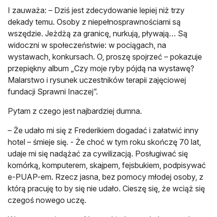
I zauważa: – Dziś jest zdecydowanie lepiej niż trzy
dekady temu. Osoby z niepełnosprawnościami są
wszędzie. Jeżdżą za granicę, nurkują, pływają… Są
widoczni w społeczeństwie: w pociągach, na
wystawach, konkursach. O, proszę spojrzeć – pokazuje
przepiękny album „Czy moje ryby pójdą na wystawę?
Malarstwo i rysunek uczestników terapii zajęciowej
fundacji Sprawni Inaczej”.
Pytam z czego jest najbardziej dumna.
– Że udało mi się z Frederikiem dogadać i załatwić inny
hotel – śmieje się. - Że choć w tym roku skończę 70 lat,
udaje mi się nadążać za cywilizacją. Posługiwać się
komórką, komputerem, skajpem, fejsbukiem, podpisywać
e-PUAP-em. Rzecz jasna, bez pomocy młodej osoby, z
którą pracuję to by się nie udało. Cieszę się, że wciąż się
czegoś nowego uczę.