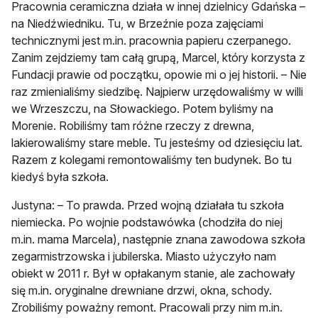
Pracownia ceramiczna działa w innej dzielnicy Gdańska –
na Niedźwiedniku. Tu, w Brzeźnie poza zajęciami
technicznymi jest m.in. pracownia papieru czerpanego.
Zanim zejdziemy tam całą grupą, Marcel, który korzysta z
Fundacji prawie od początku, opowie mi o jej historii. – Nie
raz zmienialiśmy siedzibę. Najpierw urzędowaliśmy w willi
we Wrzeszczu, na Słowackiego. Potem byliśmy na
Morenie. Robiliśmy tam różne rzeczy z drewna,
lakierowaliśmy stare meble. Tu jesteśmy od dziesięciu lat.
Razem z kolegami remontowaliśmy ten budynek. Bo tu
kiedyś była szkoła.
Justyna: – To prawda. Przed wojną działała tu szkoła
niemiecka. Po wojnie podstawówka (chodziła do niej
m.in. mama Marcela), następnie znana zawodowa szkoła
zegarmistrzowska i jubilerska. Miasto użyczyło nam
obiekt w 2011 r. Był w opłakanym stanie, ale zachowały
się m.in. oryginalne drewniane drzwi, okna, schody.
Zrobiliśmy poważny remont. Pracowali przy nim m.in.