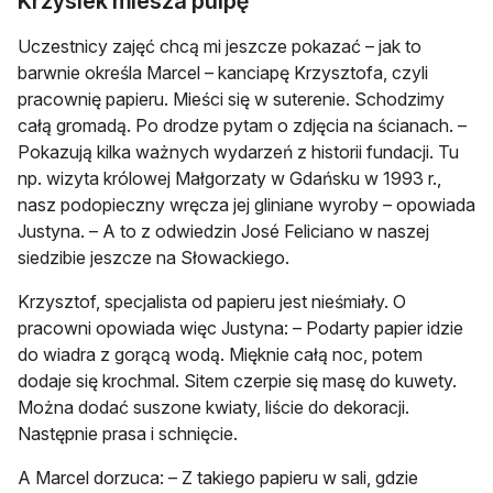
Krzysiek miesza pulpę
Uczestnicy zajęć chcą mi jeszcze pokazać – jak to
barwnie określa Marcel – kanciapę Krzysztofa, czyli
pracownię papieru. Mieści się w suterenie. Schodzimy
całą gromadą. Po drodze pytam o zdjęcia na ścianach. –
Pokazują kilka ważnych wydarzeń z historii fundacji. Tu
np. wizyta królowej Małgorzaty w Gdańsku w 1993 r.,
nasz podopieczny wręcza jej gliniane wyroby – opowiada
Justyna. – A to z odwiedzin José Feliciano w naszej
siedzibie jeszcze na Słowackiego.
Krzysztof, specjalista od papieru jest nieśmiały. O
pracowni opowiada więc Justyna: – Podarty papier idzie
do wiadra z gorącą wodą. Mięknie całą noc, potem
dodaje się krochmal. Sitem czerpie się masę do kuwety.
Można dodać suszone kwiaty, liście do dekoracji.
Następnie prasa i schnięcie.
A Marcel dorzuca: – Z takiego papieru w sali, gdzie