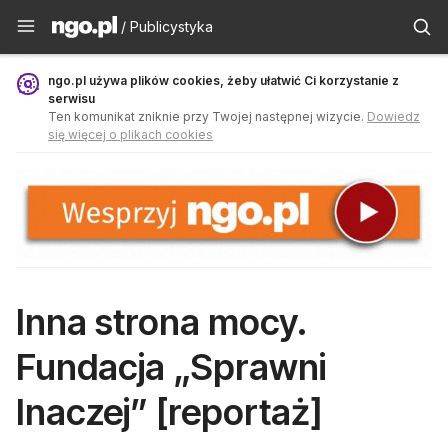
Publicystyka - ngo.pl
/ Publicystyka
ngo.pl używa plików cookies, żeby ułatwić Ci korzystanie z
serwisu
Ten komunikat zniknie przy Twojej następnej wizycie.
Dowiedz
się więcej o plikach cookies
Inna strona mocy.
Fundacja „Sprawni
Inaczej” [reportaż]