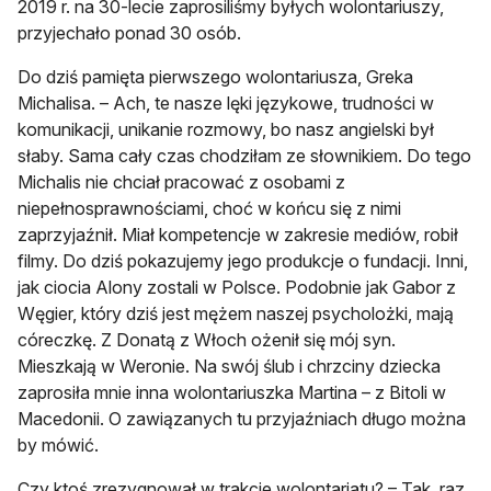
2019 r. na 30-lecie zaprosiliśmy byłych wolontariuszy,
przyjechało ponad 30 osób.
Do dziś pamięta pierwszego wolontariusza, Greka
Michalisa. – Ach, te nasze lęki językowe, trudności w
komunikacji, unikanie rozmowy, bo nasz angielski był
słaby. Sama cały czas chodziłam ze słownikiem. Do tego
Michalis nie chciał pracować z osobami z
niepełnosprawnościami, choć w końcu się z nimi
zaprzyjaźnił. Miał kompetencje w zakresie mediów, robił
filmy. Do dziś pokazujemy jego produkcje o fundacji. Inni,
jak ciocia Alony zostali w Polsce. Podobnie jak Gabor z
Węgier, który dziś jest mężem naszej psycholożki, mają
córeczkę. Z Donatą z Włoch ożenił się mój syn.
Mieszkają w Weronie. Na swój ślub i chrzciny dziecka
zaprosiła mnie inna wolontariuszka Martina – z Bitoli w
Macedonii. O zawiązanych tu przyjaźniach długo można
by mówić.
Czy ktoś zrezygnował w trakcie wolontariatu? – Tak, raz