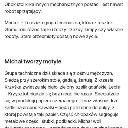
Obok stoi kilka innych mechanicznych postaci, jest nawet
robot sprzątający.
Marcel: – Tu działa grupa techniczna, która z resztek
złomu robi różne fajne rzeczy: rzeźby, lampy czy właśnie
roboty. Stare przedmioty dostają nowe życie.
Michał tworzy motyle
Grupa techniczna dziś składa się z ośmiu mężczyzn.
Siedzą przy szerokim stole, gadają, żartują. Z krzesła
Krzyśka zwiesza się biało-zielony szalik gdańskiej Lechii
– Krzysztof nigdzie się bez niego nie rusza. Specjalizuje
się w produkcji papieru czerpanego. Teraz właśnie drze
kartki na drobne kawałki – będą potrzebne do pulpy, z
której powstaje taki papier. Część chłopaków segreguje
metalowe części, śrubki, podkładki. Michał woli
delikatniejszą pracę – z miedzianego drutu wygina kształt