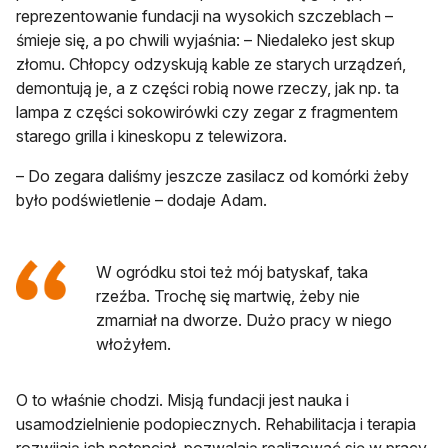
reprezentowanie fundacji na wysokich szczeblach –
śmieje się, a po chwili wyjaśnia: – Niedaleko jest skup
złomu. Chłopcy odzyskują kable ze starych urządzeń,
demontują je, a z części robią nowe rzeczy, jak np. ta
lampa z części sokowirówki czy zegar z fragmentem
starego grilla i kineskopu z telewizora.
– Do zegara daliśmy jeszcze zasilacz od komórki żeby
było podświetlenie – dodaje Adam.
W ogródku stoi też mój batyskaf, taka
rzeźba. Trochę się martwię, żeby nie
zmarniał na dworze. Dużo pracy w niego
włożyłem.
O to właśnie chodzi. Misją fundacji jest nauka i
usamodzielnienie podopiecznych. Rehabilitacja i terapia
rozwijają ich potencjał, pozwalają realizować się w pracy.