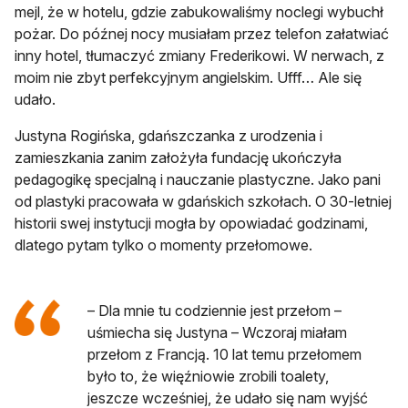
mejl, że w hotelu, gdzie zabukowaliśmy noclegi wybuchł
pożar. Do późnej nocy musiałam przez telefon załatwiać
inny hotel, tłumaczyć zmiany Frederikowi. W nerwach, z
moim nie zbyt perfekcyjnym angielskim. Ufff… Ale się
udało.
Justyna Rogińska, gdańszczanka z urodzenia i
zamieszkania zanim założyła fundację ukończyła
pedagogikę specjalną i nauczanie plastyczne. Jako pani
od plastyki pracowała w gdańskich szkołach. O 30-letniej
historii swej instytucji mogła by opowiadać godzinami,
dlatego pytam tylko o momenty przełomowe.
– Dla mnie tu codziennie jest przełom –
uśmiecha się Justyna – Wczoraj miałam
przełom z Francją. 10 lat temu przełomem
było to, że więźniowie zrobili toalety,
jeszcze wcześniej, że udało się nam wyjść