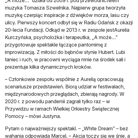
„A może…” działa od 2009 r. pod przewodnictwem
muzyka Tomasza Szwelnika. Najpierw grupa tworzyła
muzykę czerpiąc inspiracje z dźwięków morza, lasu czy
ulicy. Pierwszy koncert odbył się w Radiu Gdańsk z okazji
20-lecia Fundacji. Odkąd w 2013 r. w zespole jestAurelia
Kurczyńska, psycholożka i terapeutka, „A może…”
przygotowuje spektakle łączące pantomimę z
improwizacją. Z miłości do bębnów słynie Hubert. Lubi
taniec i ruch, w pracowni wyciąga mnie na środek sali i
prezentuje kilka dynamicznych kroków.
– Członkowie zespołu wspólnie z Aurelią opracowują
scenariusze przedstawień. Biorą udział w festiwalach,
międzynarodowych przeglądach, zbierają nagrody. W
2020 r. z powodu pandemii zagrali tylko raz – w
Przywidzu w ramach Wielkiej Orkiestry Świątecznej
Pomocy – mówi Justyna.
Pytam o najważniejszy spektakl. – „White Dream” – bez
wahania odpowiada Marcel. – Akcja toczy się we śnie, a