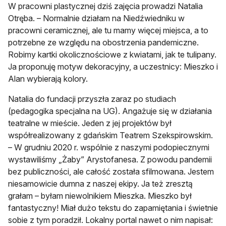
W pracowni plastycznej dziś zajęcia prowadzi Natalia
Otręba. – Normalnie działam na Niedźwiedniku w
pracowni ceramicznej, ale tu mamy więcej miejsca, a to
potrzebne ze względu na obostrzenia pandemiczne.
Robimy kartki okolicznościowe z kwiatami, jak te tulipany.
Ja proponuję motyw dekoracyjny, a uczestnicy: Mieszko i
Alan wybierają kolory.
Natalia do fundacji przyszła zaraz po studiach
(pedagogika specjalna na UG). Angażuje się w działania
teatralne w mieście. Jeden z jej projektów był
współrealizowany z gdańskim Teatrem Szekspirowskim.
– W grudniu 2020 r. wspólnie z naszymi podopiecznymi
wystawiliśmy „Żaby” Arystofanesa. Z powodu pandemii
bez publiczności, ale całość została sfilmowana. Jestem
niesamowicie dumna z naszej ekipy. Ja też zresztą
grałam – byłam niewolnikiem Mieszka. Mieszko był
fantastyczny! Miał dużo tekstu do zapamiętania i świetnie
sobie z tym poradził. Lokalny portal nawet o nim napisał: