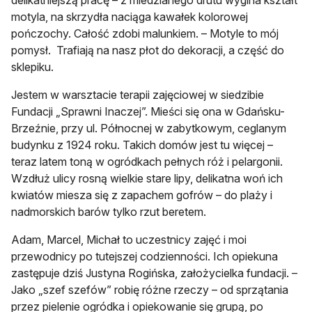
motyla, na skrzydła naciąga kawałek kolorowej
pończochy. Całość zdobi malunkiem. – Motyle to mój
pomysł. Trafiają na nasz płot do dekoracji, a część do
sklepiku.
Jestem w warsztacie terapii zajęciowej w siedzibie
Fundacji „Sprawni Inaczej”. Mieści się ona w Gdańsku-
Brzeźnie, przy ul. Północnej w zabytkowym, ceglanym
budynku z 1924 roku. Takich domów jest tu więcej –
teraz latem toną w ogródkach pełnych róż i pelargonii.
Wzdłuż ulicy rosną wielkie stare lipy, delikatna woń ich
kwiatów miesza się z zapachem gofrów – do plaży i
nadmorskich barów tylko rzut beretem.
Adam, Marcel, Michał to uczestnicy zajęć i moi
przewodnicy po tutejszej codzienności. Ich opiekuna
zastępuje dziś Justyna Rogińska, założycielka fundacji. –
Jako „szef szefów” robię różne rzeczy – od sprzątania
przez pielenie ogródka i opiekowanie się grupą, po