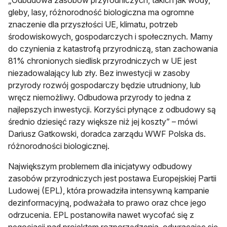
„Odbudowa zasobów przyrodniczych, takich jak wody,
gleby, lasy, różnorodność biologiczna ma ogromne
znaczenie dla przyszłości UE, klimatu, potrzeb
środowiskowych, gospodarczych i społecznych. Mamy
do czynienia z katastrofą przyrodniczą, stan zachowania
81% chronionych siedlisk przyrodniczych w UE jest
niezadowalający lub zły. Bez inwestycji w zasoby
przyrody rozwój gospodarczy będzie utrudniony, lub
wręcz niemożliwy. Odbudowa przyrody to jedna z
najlepszych inwestycji. Korzyści płynące z odbudowy są
średnio dziesięć razy większe niż jej koszty” – mówi
Dariusz Gatkowski, doradca zarządu WWF Polska ds.
różnorodności biologicznej.
Największym problemem dla inicjatywy odbudowy
zasobów przyrodniczych jest postawa Europejskiej Partii
Ludowej (EPL), która prowadziła intensywną kampanie
dezinformacyjną, podważała to prawo oraz chce jego
odrzucenia. EPL postanowiła nawet wycofać się z