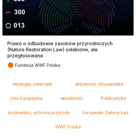
Prawo o odbudowie zasobów przyrodniczych
(Nature Restoration Law) osłabione, ale
przegłosowane
●
Fundacja WWF Polska
Tagi
ekologia, zwierzęta
aktywność obywatelska
Unia Europejska
aktualności
Publicystyka
środowisko, ochrona przyrody
Europejski Zielony Ład
WWF Polska