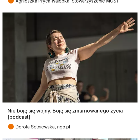
●
Agnieszka Pryca-Nalepka, Stowarzyszenie MOST
Nie boję się wojny. Boję się zmarnowanego życia
[podcast]
●
Dorota Setniewska, ngo.pl