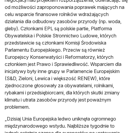
negocjacji nad projektem rozporządzenia, odwracając się
od możliwości zaproponowania poprawek mających na
celu wsparcie finansowe rolników wdrażających
działania dla odbudowy zasobów przyrody (np. woda,
gleby). Członkami EPL są polskie partie, Platforma
Obywatelska i Polskie Stronnictwo Ludowe, których
przedstawicie są członkami Komisji Środowiska
Parlamentu Europejskiego. Przeciw są również
Europejscy Konserwatyści i Reformatorzy, których
członkiem jest Prawo i Sprawiedliwość. Wsparciem dla
inicjatywy były inne grupy w Parlamencie Europejskim
(S&D, Zieloni, Lewica i większość RENEW), które
zjednoczone głosowały za obywatelami, rolnikami,
rybakami i przedsiębiorcami, dla których skutki zmiany
klimatu i utrata zasobów przyrody jest poważnym
problemem.
„Dzisiaj Unia Europejska ledwo uniknęła ogromnego
międzynarodowego wstydu. Najbliższe tygodnie to