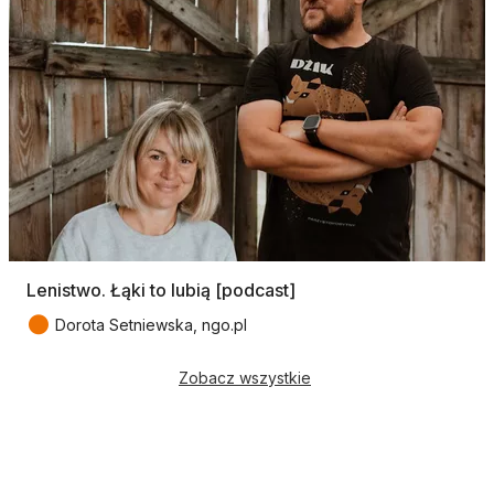
Lenistwo. Łąki to lubią [podcast]
●
Dorota Setniewska, ngo.pl
Zobacz wszystkie