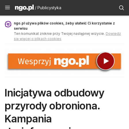
Publicystyka - ngo.pl
/ Publicystyka
ngo.pl używa plików cookies, żeby ułatwić Ci korzystanie z
serwisu
Ten komunikat zniknie przy Twojej następnej wizycie.
Dowiedz
się więcej o plikach cookies
Inicjatywa odbudowy
przyrody obroniona.
Kampania