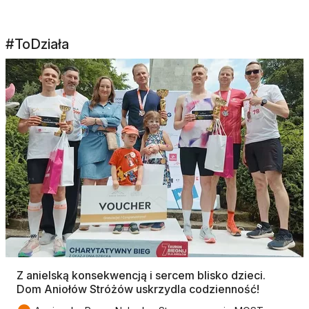
#ToDziała
Z anielską konsekwencją i sercem blisko dzieci.
Dom Aniołów Stróżów uskrzydla codzienność!