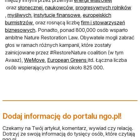
między innymi przez przemysł
energii wiatrowej
otwiera się w nowej karcie
otwiera się w nowej karcie
otwiera się w nowej karcie
oraz
słonecznej,
naukowców
,
progresywnych rolników
otwiera się w nowej karcie
otwiera się w nowej karcie
otwiera się w nowej karcie
,
myśliwych
,
instytucje finansowe
,
europejskich
otwiera się w nowej karcie
burmistrzów
, oraz rosnącą liczbę
firm i stowarzyszeń
otwiera się w nowej karcie
biznesowych
. Ponadto, ponad 800,000 osób wsparło
ambitne Nature Restoration Law. Obywatele mogli zabrać
głos w ramach różnych kampanii, które zostały
zainicjowane przez #RestoreNature coalition (w tym
otwiera się w nowej karcie
otwiera się w nowej ka
Avaaz),
WeMove
,
European Greens
itd. Łączna liczba
osób wspierających wynosi około 825 000.
Dodaj informację do portalu ngo.pl!
Czekamy na Twój artykuł, komentarz, wywiad czy relację.
Dotrzyj ze swoją informacją do tysięcy osób, które czytają
ngo.pl.