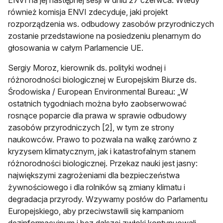
ENVI na jej następnej sesji w dniu 27 czerwca. Wtedy
również komisja ENVI zdecyduje, jaki projekt
rozporządzenia ws. odbudowy zasobów przyrodniczych
zostanie przedstawione na posiedzeniu plenarnym do
głosowania w całym Parlamencie UE.
Sergiy Moroz, kierownik ds. polityki wodnej i
różnorodności biologicznej w Europejskim Biurze ds.
Środowiska / European Environmental Bureau: „W
ostatnich tygodniach można było zaobserwować
rosnące poparcie dla prawa w sprawie odbudowy
zasobów przyrodniczych [2], w tym ze strony
naukowców. Prawo to pozwala na walkę zarówno z
kryzysem klimatycznym, jak i katastrofalnym stanem
różnorodności biologicznej. Przekaz nauki jest jasny:
największymi zagrożeniami dla bezpieczeństwa
żywnościowego i dla rolników są zmiany klimatu i
degradacja przyrody. Wzywamy posłów do Parlamentu
Europejskiego, aby przeciwstawili się kampaniom