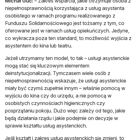
Michał Guć:
– Zakres wsparcia, jakie otrzymuje osoba z
niepełnosprawnością korzystająca z usług asystenta
osobistego w ramach programu realizowanego z
Funduszu Solidarnościowego jest tożsamy z tym, co
oferowane jest w ramach usług opiekuńczych. Jedyne,
co wykracza poza ten standard, to możliwość wyjścia z
asystentem do kina lub teatru.
Jeżeli utrzymamy ten model, to tak – usługi asystenckie
mogą stać się kluczowym elementem
deinstytucjonalizacji. Tymczasem wiele osób z
niepełnosprawnością wskazuje, że usługi asystenckie
miały być czymś zupełnie innym – właśnie pomocą w
wyjściu do kina czy do urzędu, a nie pomocą w
osobistych czynnościach higienicznych czy
posprzątaniu pokoju. Dużo więc zależy od tego, jakie
będą działania rządu i jakie podejmie on decyzje w
sprawie kształtu usług asystenckich.
Jeśli kształt i zakres usług asystenckich się zmieni, to