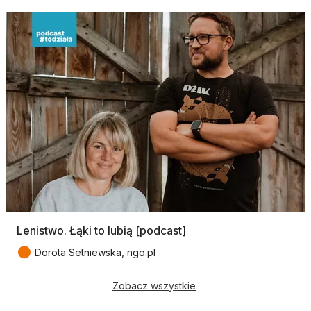
Lenistwo. Łąki to lubią [podcast]
●
Dorota Setniewska, ngo.pl
Zobacz wszystkie