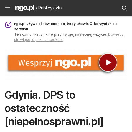
Publicystyka - ngo.pl
/ Publicystyka
ngo.pl używa plików cookies, żeby ułatwić Ci korzystanie z
serwisu
Ten komunikat zniknie przy Twojej następnej wizycie.
Dowiedz
się więcej o plikach cookies
Gdynia. DPS to
ostateczność
[niepelnosprawni.pl]