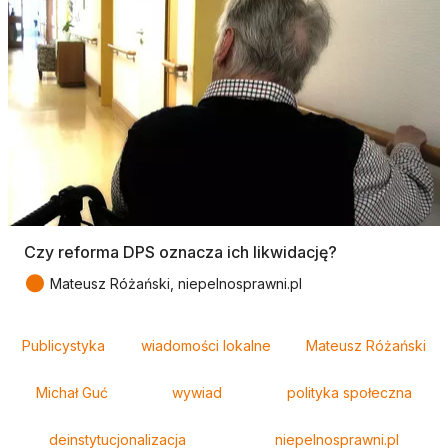
Czy reforma DPS oznacza ich likwidację?
●
Mateusz Różański, niepelnosprawni.pl
Tagi
Publicystyka
wiadomości lokalne
Mateusz Różański
Michał Guć
wywiad
polityka społeczna
deinstytucjonalizacja
niepelnosprawni.pl