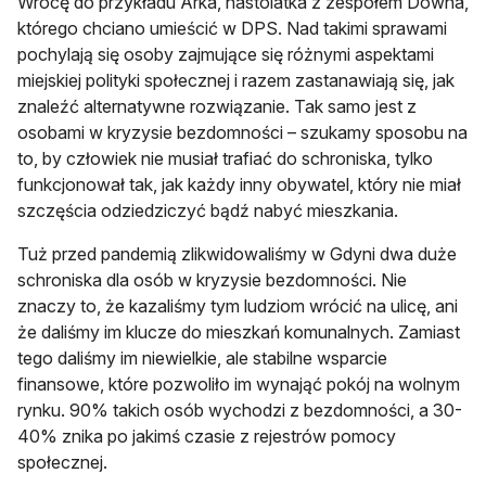
Wrócę do przykładu Arka, nastolatka z zespołem Downa,
którego chciano umieścić w DPS. Nad takimi sprawami
pochylają się osoby zajmujące się różnymi aspektami
miejskiej polityki społecznej i razem zastanawiają się, jak
znaleźć alternatywne rozwiązanie. Tak samo jest z
osobami w kryzysie bezdomności – szukamy sposobu na
to, by człowiek nie musiał trafiać do schroniska, tylko
funkcjonował tak, jak każdy inny obywatel, który nie miał
szczęścia odziedziczyć bądź nabyć mieszkania.
Tuż przed pandemią zlikwidowaliśmy w Gdyni dwa duże
schroniska dla osób w kryzysie bezdomności. Nie
znaczy to, że kazaliśmy tym ludziom wrócić na ulicę, ani
że daliśmy im klucze do mieszkań komunalnych. Zamiast
tego daliśmy im niewielkie, ale stabilne wsparcie
finansowe, które pozwoliło im wynająć pokój na wolnym
rynku. 90% takich osób wychodzi z bezdomności, a 30-
40% znika po jakimś czasie z rejestrów pomocy
społecznej.