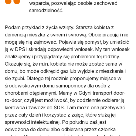
wsparcia, pozwalając osobie zachować
samodzielność.
Podam przykład z życia wzięty. Starsza kobieta z
demencją mieszka z synem i synową. Oboje pracują i nie
mogą się nią zajmować. Pojawia się pomysł, by umieścić
ją w DPS i składają odpowiedni wniosek. My ten wniosek
analizujemy i przyglądamy się problemom tej rodziny.
Okazuje się, że m.in. kobieta nie może zostać sama w
domu, bo może odkręcić gaz lub wyjdzie z mieszkania i
się zgubi. Dlatego tej rodzinie proponujemy miejsce w
środowiskowym domu samopomocy dla osób z
chorobami otępiennymi. Mamy w Gdyni transport door-
to-door, czyli jest możliwość, by codziennie odbierał ją
kierowca i zawoził do ŚDS. Tam może ona przebywać
przez cały dzień i korzystać z zajęć, które służą jej
sprawności intelektualnej. Po południu zaś jest
odwożona do domu albo odbierana przez członka