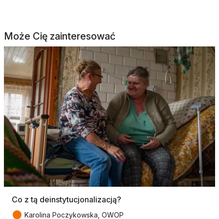
Może Cię zainteresować
Co z tą deinstytucjonalizacją?
●
Karolina Poczykowska, OWOP