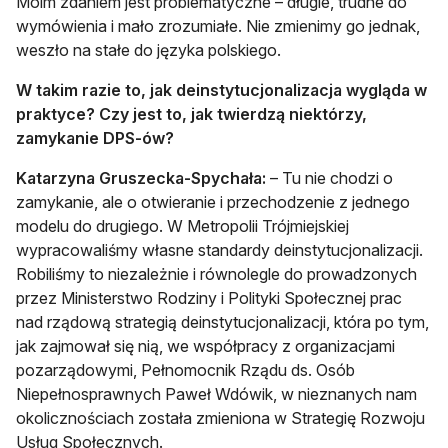
Moim zdaniem jest problematyczne – długie, trudne do
wymówienia i mało zrozumiałe. Nie zmienimy go jednak,
weszło na stałe do języka polskiego.
W takim razie to, jak deinstytucjonalizacja wygląda w
praktyce? Czy jest to, jak twierdzą niektórzy,
zamykanie DPS-ów?
Katarzyna Gruszecka-Spychała:
– Tu nie chodzi o
zamykanie, ale o otwieranie i przechodzenie z jednego
modelu do drugiego. W Metropolii Trójmiejskiej
wypracowaliśmy własne standardy deinstytucjonalizacji.
Robiliśmy to niezależnie i równolegle do prowadzonych
przez Ministerstwo Rodziny i Polityki Społecznej prac
nad rządową strategią deinstytucjonalizacji, która po tym,
jak zajmował się nią, we współpracy z organizacjami
pozarządowymi, Pełnomocnik Rządu ds. Osób
Niepełnosprawnych Paweł Wdówik, w nieznanych nam
okolicznościach została zmieniona w Strategię Rozwoju
Usług Społecznych.