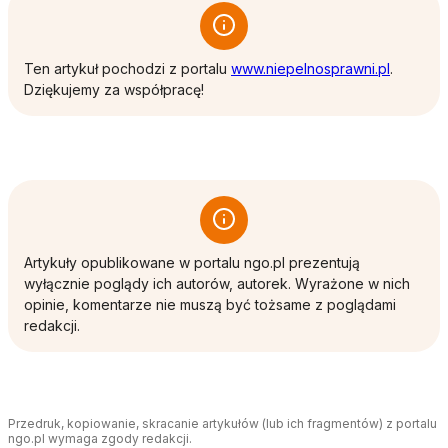
otwiera 
Ten artykuł pochodzi z portalu
www.niepelnosprawni.pl
.
Dziękujemy za współpracę!
Artykuły opublikowane w portalu ngo.pl prezentują
wyłącznie poglądy ich autorów, autorek. Wyrażone w nich
opinie, komentarze nie muszą być tożsame z poglądami
redakcji.
Przedruk, kopiowanie, skracanie artykułów (lub ich fragmentów) z portalu
ngo.pl wymaga zgody redakcji.