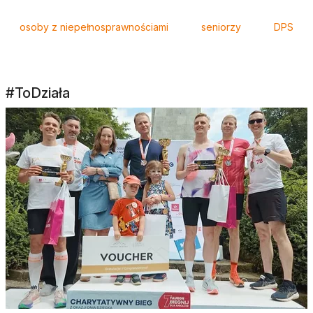
osoby z niepełnosprawnościami
seniorzy
DPS
#ToDziała