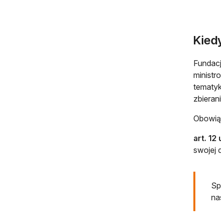
Kied
Fundacj
ministr
tematyk
zbieran
Obowiąz
art. 12
swojej d
Sp
na