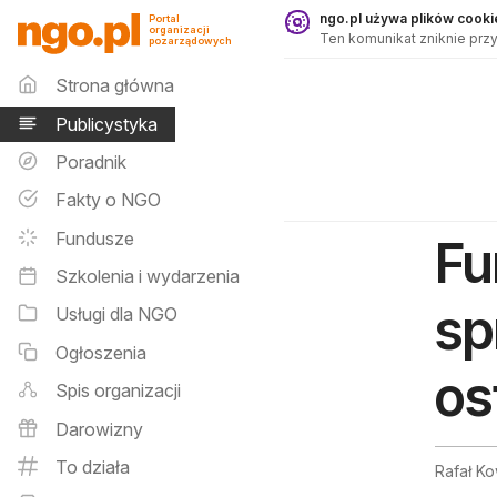
Publicystyka - ngo.pl
ngo.pl używa plików cookie
Portal
organizacji
Ten komunikat zniknie przy
pozarządowych
Menu główne
Strona główna
Publicystyka
Poradnik
Fakty o NGO
Fundusze
Fu
Szkolenia i wydarzenia
sp
Usługi dla NGO
Ogłoszenia
os
Spis organizacji
Darowizny
To działa
Rafał Ko