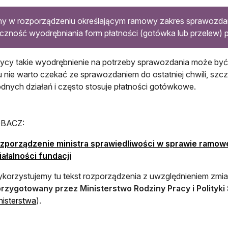
y w rozporządzeniu określającym ramowy zakres sprawozdani
czność wyodrębniania form płatności (gotówka lub przelew) p
ycy takie wyodrębnienie na potrzeby sprawozdania może być
nie warto czekać ze sprawozdaniem do ostatniej chwili, szcze
dnych działań i często stosuje płatności gotówkowe.
BACZ:
zporządzenie ministra sprawiedliwości w sprawie ramow
otwiera się w nowej karcie
iałalności fundacji
korzystujemy tu tekst rozporządzenia z uwzględnieniem zmian
przygotowany przez Ministerstwo Rodziny Pracy i Polityki
otwiera się w nowej karcie
nisterstwa
).