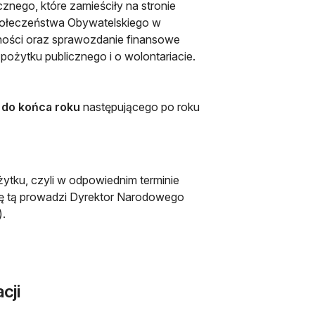
cznego, które zamieściły na stronie
połeczeństwa Obywatelskiego w
alności oraz sprawozdanie finansowe
 pożytku publicznego i o wolontariacie.
a do końca roku
następującego po roku
tku, czyli w odpowiednim terminie
ę tą prowadzi Dyrektor Narodowego
otwiera się w nowej karcie
).
cji