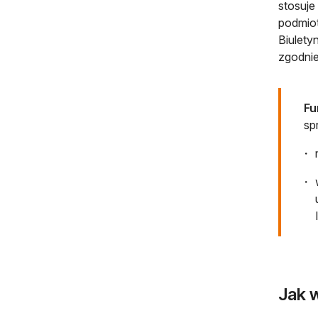
stosuje
podmio
Biulety
zgodnie
Fu
sp
Jak w