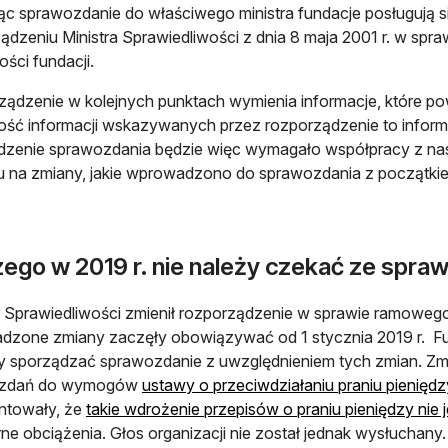
ąc sprawozdanie do właściwego ministra fundacje posługują
ądzeniu Ministra Sprawiedliwości z dnia 8 maja 2001 r. w sp
ości fundacji.
ądzenie w kolejnych punktach wymienia informacje, które po
ść informacji wskazywanych przez rozporządzenie to inform
dzenie sprawozdania będzie więc wymagało współpracy z na
 na zmiany, jakie wprowadzono do sprawozdania z początkie
zego w 2019 r. nie należy czekać ze spr
r Sprawiedliwości zmienił rozporządzenie w sprawie ramowego 
zone zmiany zaczęły obowiązywać od 1 stycznia 2019 r. Fun
 sporządzać sprawozdanie z uwzględnieniem tych zmian. Zm
ozdań do wymogów
ustawy o przeciwdziałaniu praniu pieniędz
ntowały, że
takie wdrożenie przepisów o praniu pieniędzy nie 
ne obciążenia. Głos organizacji nie został jednak wysłuchany.