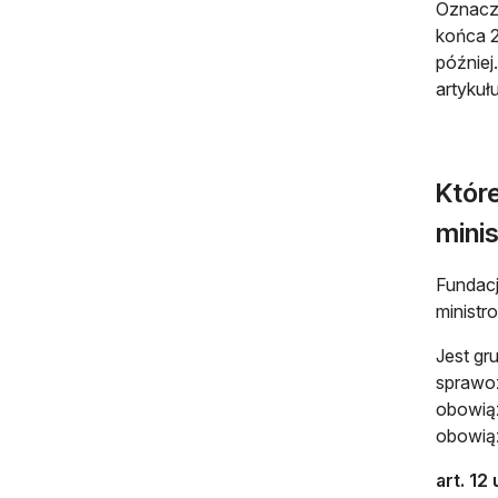
Oznacza
końca 2
później
artykułu
Które
minis
Fundacj
ministr
Jest gr
sprawoz
obowiąz
obowiąz
art. 12