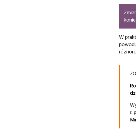
Zmian
konie
W prakt
powodu 
różnoro
ZO
Ro
dz
Wy
r.
Mi