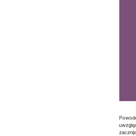
Powodem
uwzględ
zacznij