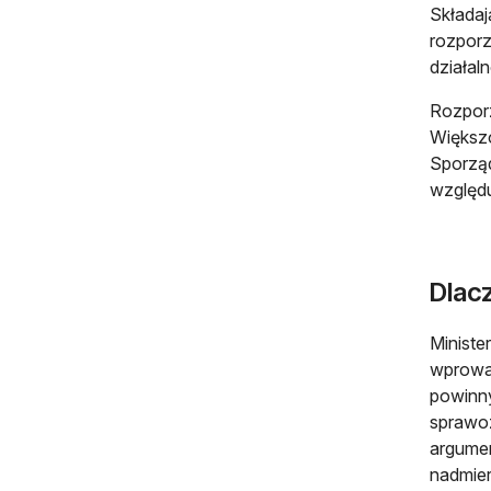
Składaj
rozporz
działaln
Rozporz
Większo
Sporzą
względu
Dlac
Ministe
wprowad
powinny
spraw
argume
nadmier