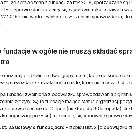
 to, że sprawozdania fundacji za rok 2018, sporządzane są i
019 r. Sprawozdać możemy się w połowie roku, a nawet i wcz
. W 2019 r. nie warto zwlekać ze złożeniem sprawozdania, do
.
 fundacje w ogóle nie muszą składać spra
tra
e możemy podzielić na dwie grupy: na te, które do końca ro
owi sprawozdanie z działalności i na te, które nie muszą. Od c
upa fundacji zwolniona z obowiązku sprawozdawania się ministr
danie złożyły. Są to fundacje mające status organizacji pożyt
ek sprawozdać się do 15 lipca (niektóre do 30 listopada). Jeś
ku organizacji pożytku), nie muszą się ponownie sprawozda
 ust. 2a ustawy o fundacjach:
Przepisu ust. 2 [o obowiązku z