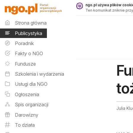
Publicystyka - ngo.pl
ngo.pl używa plików cookie
Portal
organizacji
Ten komunikat zniknie przy
pozarządowych
Menu główne
Strona główna
Publicystyka
Poradnik
Fakty o NGO
Fundusze
Fu
Szkolenia i wydarzenia
to
Usługi dla NGO
Ogłoszenia
Spis organizacji
Julia K
Darowizny
To działa