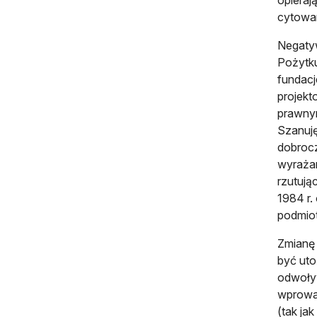
cytowan
Negatyw
Pożytk
fundacj
projek
prawnym
Szanuję
dobrocz
wyraża
rzutują
1984 r.
podmiot
Zmianę 
być uto
odwoływ
wprowad
(tak ja