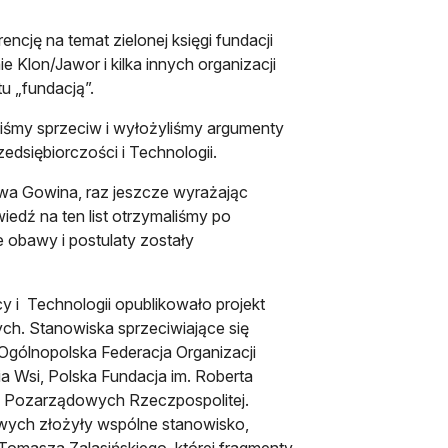
cję na temat zielonej księgi fundacji
 Klon/Jawor i kilka innych organizacji
 „fundacją”.
liśmy sprzeciw i wyłożyliśmy argumenty
dsiębiorczości i Technologii.
wa Gowina, raz jeszcze wyrażając
iedź na ten list otrzymaliśmy po
ze obawy i postulaty zostały
 i Technologii opublikowało projekt
ych. Stanowiska sprzeciwiające się
Ogólnopolska Federacja Organizacji
Wsi, Polska Fundacja im. Roberta
w Pozarządowych Rzeczpospolitej.
wych złożyły wspólne stanowisko,
Tomasza Zalasińskiego, której fragmenty