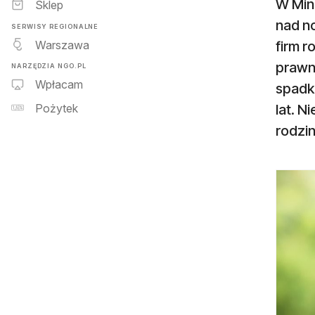
W Min
Sklep
nad n
SERWISY REGIONALNE
Warszawa
firm r
prawn
NARZĘDZIA NGO.PL
Wpłacam
spadko
lat. N
Pożytek
rodzin