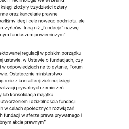
księgi złożyły trzydzieści cztery
inne oraz kancelarie prawne
arliśmy ideę i cele nowego podmiotu, ale
Darczyńców. Inną niż „fundacja” nazwę
zinnym funduszem powierniczym”
jektowanej regulacji w polskim porządku
j ustawie, w Ustawie o fundacjach, czy
ni w odpowiedziach na to pytanie, Forum
wie. Ostatecznie ministerstwo
rcie z konsultacji zielonej księgi
ealizacji prywatnych zamierzeń
y lub konsolidacja majątku
utworzeniem i działalnością fundacji
ch w celach społecznych rozwiązań
h fundacji w sferze prawa prywatnego i
sobnym akcie prawnym”