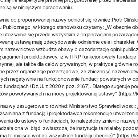
e są w niniejszym opracowaniu.
nie do proponowanej nazwy odniósł się również Piotr Glińsk
u Publicznego, w którego stanowisku czytamy: „W obecnie 
e utożsamia się przede wszystkim z organizacjami pozarząd
towaną ustawą mają zdecydowanie odmienne cele i charakte
 nazewnictwo wzbudza obawy o dezorientację opinii publiczne
 argument projektodawcy, iż w II RP funkcjonowały fundacje t
ynnej, ale także dla celów prywatnych, w praktyce głównie r
ne przez organizacje pozarządowe, że zbieżność nazewnict
cych negatywnie na funkcjonowanie fundacji powstałych w opa
 o fundacjach (Dz.U. z 2020 r. poz. 2167). Dlatego sugeruję po
ów powoływanych na mocy projektowanej ustawy” (https://legi
nazwy zasugerowało również Ministerstwo Sprawiedliwości: „Je
żsamiana z fundacją i projektodawca rekomenduje utworzenie 
ania do ustawy o fundacjach, to należałoby zmienić nazwę pro
zała ona w błąd, zwłaszcza, że instytucja ta miałaby pozo
k ma to miejsce wobec wszystkich fundacji obecnie)” (https://leg