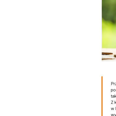
Pr
po
ta
Z 
w 
wy