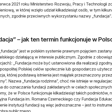
zerwca 2021 roku Ministerstwo Rozwoju, Pracy i Technologii 
eniową, w której wzięło udział kilkadziesiąt osób, w tym kilkun
nych, zgodnie przeciwnych wykorzystaniu nazwy „fundacja”.
acja” – jak ten termin funkcjonuje w Pols
„fundacja” jest w polskim systemie prawnym pojęciem zastan
lskiego działającą w interesie publicznym. Zgodnie z obowią
cjach): „Fundacja może być ustanowiona dla realizacji zgod
ospolitej Polskiej celów społecznie lub gospodarczo użytec
ucja, której podstawą istnienia jest majątek przeznaczony przez
ny”. Nazwa „fundacja rodzinna”, choć nie istnieje w regulacja
 do oznaczania fundacji zakładanych w celach społecznych 
my, że w Polsce funkcjonuje kilkadziesiąt takich podmiotów,
jna Fundacja im. Romana Czerneckiego czy Fundacja Edukacyj
ienie instytucji fundacji są więc jednoznaczne – jest to instrum
obra publicznego.