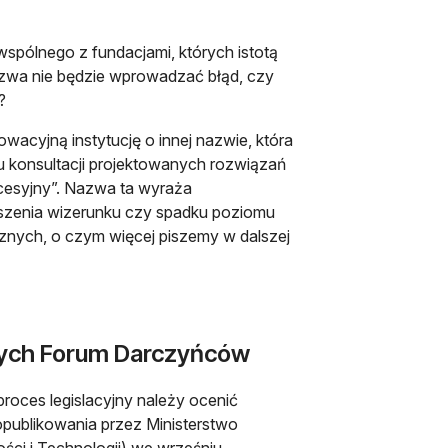
wspólnego z fundacjami, których istotą
azwa nie będzie wprowadzać błąd, czy
?
wacyjną instytucję o innej nazwie, która
u konsultacji projektowanych rozwiązań
cesyjny”. Nazwa ta wyraża
rszenia wizerunku czy spadku poziomu
cznych, o czym więcej piszemy w dalszej
iczych Forum Darczyńców
proces legislacyjny należy ocenić
opublikowania przez Ministerstwo
ści i Technologii) we wrześniu