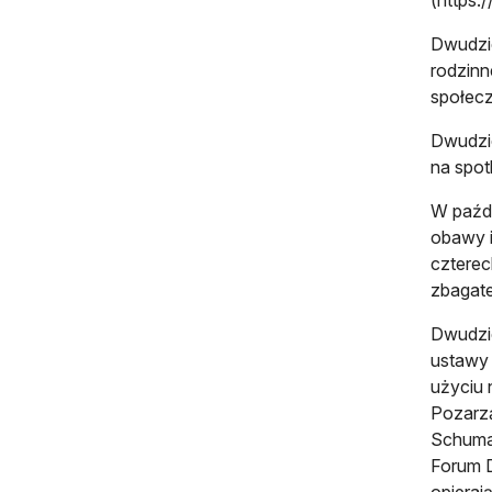
Dwudzie
rodzinn
społecz
Dwudzie
na spot
W paźdz
obawy i
czterec
zbagate
Dwudzie
ustawy 
użyciu 
Pozarzą
Schuman
Forum D
opieraj