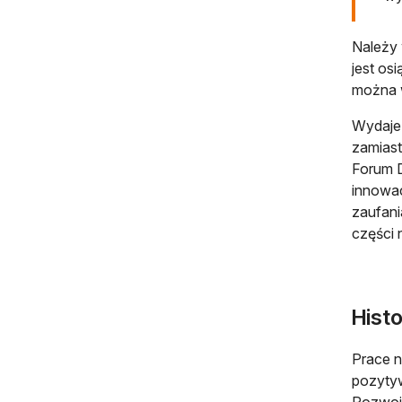
Należy 
jest os
można w
Wydaje 
zamiast
Forum 
innowac
zaufani
części 
Histo
Prace n
pozytyw
Rozwoju