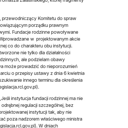
i, przewodniczący Komitetu do spraw
obowiązującym porządku prawnym
owymi. Fundacje rodzinne powoływane
r. Wprowadzane w projektowanym akcie
j co do charakteru obu instytucji.
worzone nie tylko dla działalności
odzinnych, ale podzielam obawy
wa może prowadzić do nieporozumień
rciu o przepisy ustawy z dnia 6 kwietnia
szukiwanie innego terminu dla określenia
slacja.rcl.gov.pl).
śli instytucja fundacji rodzinnej ma nie
odrębnej regulacji szczególnej, bez
jektowanej instytucji tak, aby nie
stać poza nadzorem właściwego ministra
islacja.rcl.gov.pl). W dniach