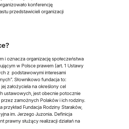
zorganizowało konferencję
astu przedstawicieli organizacji
ce?
ym i oznacza organizację społeczeństwa
zującym w Polsce prawem (art. 1 Ustawy
nych z podstawowymi interesami
znych”. Słownikowo fundacja to:
 jej założyciela na określony cel
ch usta­wowych, jest obecnie potocznie
przez zamożnych Polaków i ich rodziny.
 na przykład Fundacja Rodziny Staraków,
na im. Jerzego Juzonia. Definicja
ent prawny służący realizacji działań na