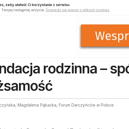
s, żeby ułatwić Ci korzystanie z serwisu
 Twojej następnej wizycie.
Dowiedz się więcej o plikach cookies
ndacja rodzinna – sp
żsamość
luczyńska, Magdalena Pękacka, Forum Darczyńców w Polsce