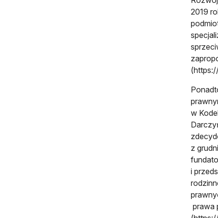
2019 ro
podmiot
specjal
sprzeci
zapropo
(https:
Ponadto
prawnym
w Kodek
Darczyń
zdecydo
z grudn
fundato
i przed
rodzinn
prawnyc
prawa p
(https: