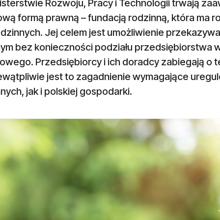
isterstwie Rozwoju, Pracy i Technologii trwają z
ową formą prawną – fundacją rodzinną, która ma 
odzinnych. Jej celem jest umożliwie­nie przekazyw
ym bez konieczności podziału przedsiębiorstwa w
wego. Przedsiębiorcy i ich doradcy zabie­gają o 
iewątpliwie jest to zagadnienie wymagające uregu
nych, jak i pol­skiej gospodarki.