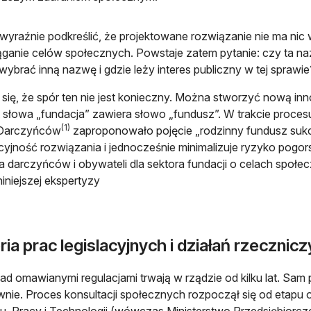
wyraźnie podkreślić, że projektowane rozwiązanie nie ma nic 
iąganie celów społecznych. Powstaje zatem pytanie: czy ta n
ybrać inną nazwę i gdzie leży interes publiczny w tej sprawie
się, że spór ten nie jest konieczny. Można stworzyć nową inno
 słowa „fundacja” zawiera słowo „fundusz”. W trakcie proces
(1)
Darczyńców
zaproponowało pojęcie „rodzinny fundusz suk
yjność rozwiązania i jednocześnie minimalizuje ryzyko pogo
a darczyńców i obywateli dla sektora fundacji o celach społe
niniejszej ekspertyzy
ria prac legislacyjnych i działań rzeczn
ad omawianymi regulacjami trwają w rządzie od kilku lat. Sam 
nie. Proces konsultacji społecznych rozpoczął się od etapu 
, Pracy i Technologii (wówczas Ministerstwo Przedsiębiorczo