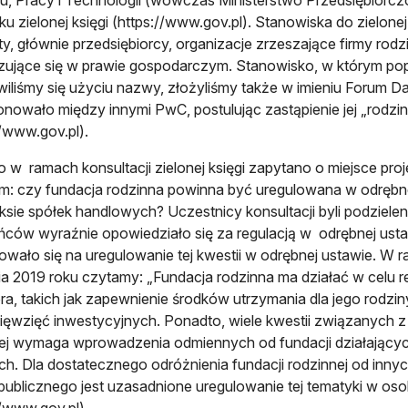
ku zielonej księgi (https://www.gov.pl). Stanowiska do zielonej 
y, głównie przedsiębiorcy, organizacje zrzeszające firmy rodz
izujące się w prawie gospodarczym. Stanowisko, w którym pop
wiliśmy się użyciu nazwy, złożyliśmy także w imieniu Forum 
nowało między innymi PwC, postulując zastąpienie jej „rod
//www.gov.pl).
 w ramach konsultacji zielonej księgi zapytano o miejsce pro
: czy fundacja rodzinna powinna być uregulowana w odrębne
sie spółek handlowych? Uczestnicy konsultacji byli podziele
ców wyraźnie opowiedziało się za regulacją w odrębnej usta
wało się na uregulowanie tej kwestii w odrębnej ustawie. W rapo
ia 2019 roku czytamy: „Fundacja rodzinna ma działać w celu r
ra, takich jak zapewnienie środków utrzymania dla jego rodzin
sięwzięć inwestycyjnych. Ponadto, wiele kwestii związanych z 
ej wymaga wprowadzenia odmiennych od fundacji działający
h. Dla dostatecznego odróżnienia fundacji rodzinnej od innyc
ublicznego jest uzasadnione uregulowanie tej tematyki w o
//www.gov.pl).