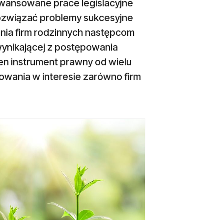
aawansowane prace legislacyjne
rozwiązać problemy sukcesyjne
ania firm rodzinnych następcom
ynika­jącej z postępowania
ten instrument prawny od wielu
lowania w interesie zarówno firm