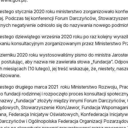
stego stycznia 2020 roku ministerstwo zorganizowało konferen
ej. Podczas tej konferencji Forum Darczyńców, Stowarzyszenie
nych negatywnie odniosło się do nazywania nowego podmiotu
stego dziewiątego września 2020 roku po raz kolejny wyrazi
kaniu konsultacyjnym zorganizowanym przez Ministerstwo Prze
ierniku 2020 roku wystosowaliśmy pismo do ministra Jarosła
 postulując, aby nazwa nie zawierała słowa „fundacja”. Odpow
h miesiącach (10 lutego), jej treść wskazuje, że, niestety, nas
lizowane.
stego drugiego marca 2021 roku Ministerstwo Rozwoju, Pracy
o fundacji rodzinnej i rozpoczęło proces konsultacji społeczn
nazwy „fundacja” złożyły między innymi Forum Darczyńców, 
dowych, Stowarzyszenie Klon/Jawor, Fundacja Wspomagania 
a, Federacja Inicjatyw Oświatowych, Konfederacja Inicjaty
arczyńców i Ogólnopolska Federacja Organizacji Pozarządo
ąc się na ekspertyzie prawnej przygotowanej przez mecenasa 