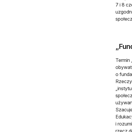
7 i 8 c
uzgodni
społecz
„Fund
Termin 
obywate
o funda
Rzeczyp
„instyt
społecz
używana
Szacuje
Edukacy
i rozum
rzecz d