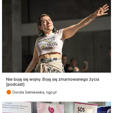
Nie boję się wojny. Boję się zmarnowanego życia
[podcast]
●
Dorota Setniewska, ngo.pl