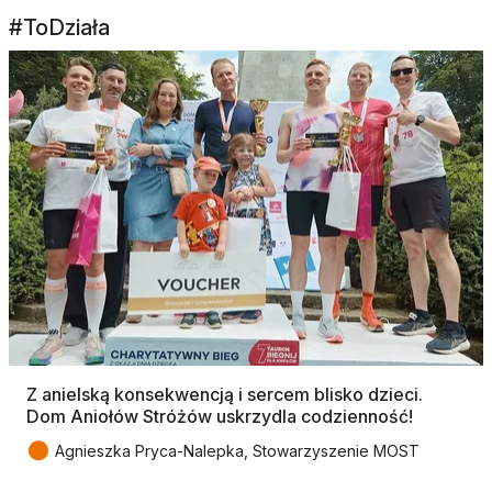
#ToDziała
Z anielską konsekwencją i sercem blisko dzieci.
Dom Aniołów Stróżów uskrzydla codzienność!
●
Agnieszka Pryca-Nalepka, Stowarzyszenie MOST