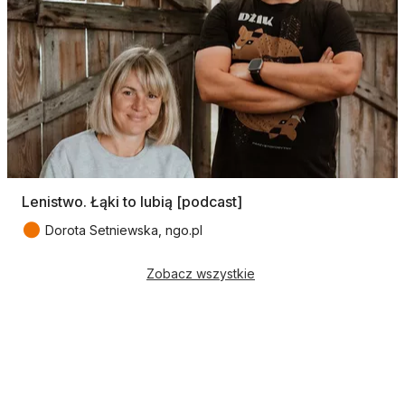
Lenistwo. Łąki to lubią [podcast]
●
Dorota Setniewska, ngo.pl
Zobacz wszystkie