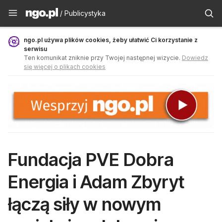
Publicystyka - ngo.pl
/ Publicystyka
ngo.pl używa plików cookies, żeby ułatwić Ci korzystanie z
serwisu
Ten komunikat zniknie przy Twojej następnej wizycie.
Dowiedz
się więcej o plikach cookies
Fundacja PVE Dobra
Energia i Adam Zbyryt
łączą siły w nowym