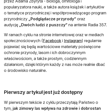
przez Adama Zbyryta - biologa, ornitologa i
popularyzatora nauki, a także autora książek i artykułów
o tematyce przyrodniczej i współprowadzącego program
przyrodniczy
„Podglądacze przyrody”
oraz
audycję
„Dwóch ludzi z puszczy”
na antenie Radia 357.
W ramach cyklu na stronie internetowej oraz w mediach
otwiera się w nowej karcie
otwiera się w no
społecznościowych (
Facebook
i
Instagram
) regularnie
pojawiać się będą wartościowe materiały poświęcone
ochronie przyrody, lasom i ich dobroczynnym
właściwościom, a także prostym, codziennym
działaniom, dzięki którym każdy z nas może realnie dbać
o środowisko naturalne.
Pierwszy artykuł jest już dostępny
W pierwszym tekście z cyklu przeczytają Państwo o
tym,
jak zimowy las wpływa na zdrowie i dobrostan