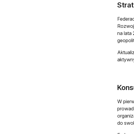
Strat
Federac
Rozwoju
na lata
geopoli
Aktuali
aktywny
Konsu
W pierw
prowadz
organiz
do swob