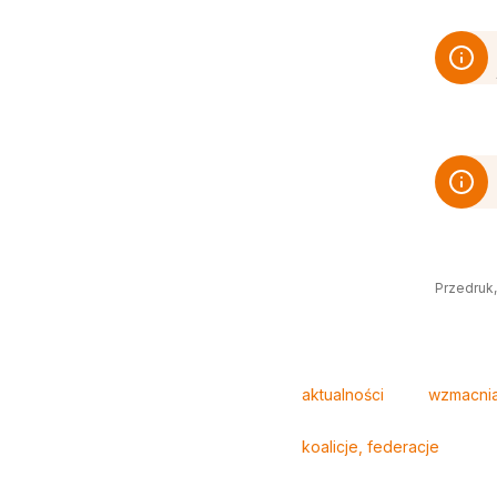
Przedruk,
Tagi
aktualności
wzmacnian
koalicje, federacje