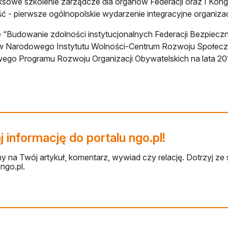
sowe szkolenie zarządcze dla organów Federacji oraz I Kong
 - pierwsze ogólnopolskie wydarzenie integracyjne organizac
 “Budowanie zdolności instytucjonalnych Federacji Bezpiecz
w Narodowego Instytutu Wolności-Centrum Rozwoju Społec
ego Programu Rozwoju Organizacji Obywatelskich na lata 20
 informację do portalu ngo.pl!
 na Twój artykuł, komentarz, wywiad czy relację. Dotrzyj ze 
ngo.pl.