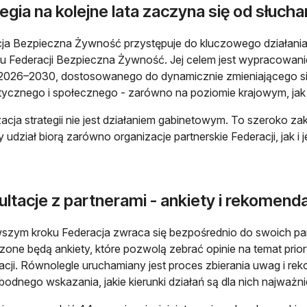
egia na kolejne lata zaczyna się od słucha
ja Bezpieczna Żywność przystępuje do kluczowego działania z
 Federacji Bezpieczna Żywność. Jej celem jest wypracowan
 2026–2030, dostosowanego do dynamicznie zmieniającego się
tycznego i społecznego - zarówno na poziomie krajowym, jak 
zacja strategii nie jest działaniem gabinetowym. To szeroko z
 udział biorą zarówno organizacje partnerskie Federacji, jak i j
ltacje z partnerami - ankiety i rekomend
szym kroku Federacja zwraca się bezpośrednio do swoich par
one będą ankiety, które pozwolą zebrać opinie na temat prio
acji. Równolegle uruchamiany jest proces zbierania uwag i re
odnego wskazania, jakie kierunki działań są dla nich najważni