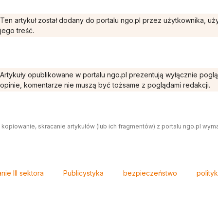
Ten artykuł został dodany do portalu ngo.pl przez użytkownika, u
jego treść.
Artykuły opublikowane w portalu ngo.pl prezentują wyłącznie pogl
opinie, komentarze nie muszą być tożsame z poglądami redakcji.
 kopiowanie, skracanie artykułów (lub ich fragmentów) z portalu ngo.pl wym
ie III sektora
Publicystyka
bezpieczeństwo
polity