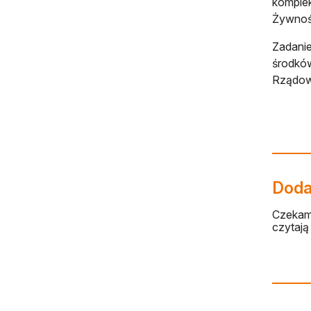
komplek
Żywność
Zadanie
środkó
Rządow
Dodaj
Czekamy
czytają 