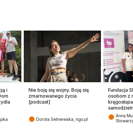
ją i
Nie boję się wojny. Boję się
Fundacja 
 Dom
zmarnowanego życia
osobom z 
zydla
[podcast]
kręgosłupa
samodziel
●
Anna Mu
●
epka
Dorota Setniewska, ngo.pl
Stowarz