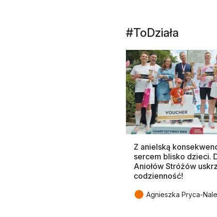
#ToDziała
Z anielską konsekwenc
sercem blisko dzieci.
Aniołów Stróżów uskr
codzienność!
●
Agnieszka Pryca-Nal