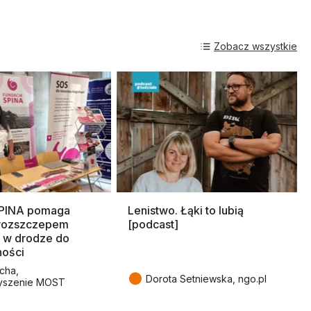
Zobacz wszystkie
SPINA pomaga
Lenistwo. Łąki to lubią
rozszczepem
[podcast]
 w drodze do
ności
cha,
●
Dorota Setniewska, ngo.pl
yszenie MOST