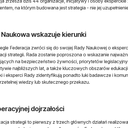
ja zrzesza dziś 44 organizacje, inicjatywy i osoby eksperckie
ntem, na którym budowana jest strategia - nie jej uzupełnieni
 Naukowa wskazuje kierunki
gle Federacja zwróci się do swojej Rady Naukowej o eksperck
zacji strategii. Rada zostanie poproszona o wskazanie najważ
ących na bezpieczeństwo żywności, priorytetów legislacyjn
tywie najbliższych lat, a także kluczowych obszarów edukacji
ki i eksperci Rady zidentyfikują ponadto luki badawcze i komu
 rzetelnej wiedzy lub skutecznego przekazu.
eracyjnej dojrzałości
zacja strategii to pierwszy z trzech głównych działań realizo