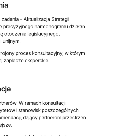
nia
adania - Aktualizacja Strategii
ie precyzyjnego harmonogramu działań
 otoczenia legislacyjnego,
i unijnym.
akrojony proces konsultacyjny, w którym
ej zaplecze eksperckie.
acje
tnerów. W ramach konsultacji
rytetów i stanowisk poszczególnych
komendacji, dający partnerom przestrzeń
ejsze.