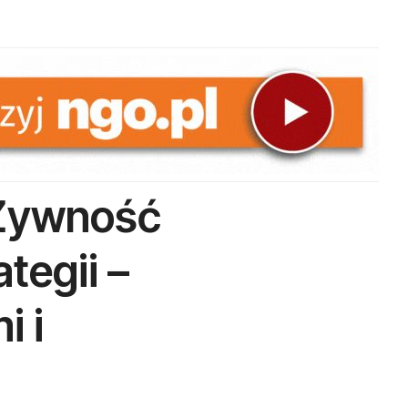
 Żywność
ategii –
i i