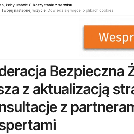
s, żeby ułatwić Ci korzystanie z serwisu
 Twojej następnej wizycie.
Dowiedz się więcej o plikach cookies
deracja Bezpieczna
sza z aktualizacją str
nsultacje z partneram
spertami