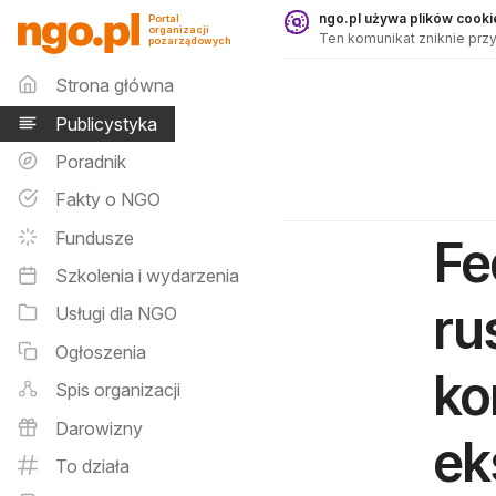
Publicystyka - ngo.pl
ngo.pl używa plików cookie
Portal
organizacji
Ten komunikat zniknie przy
pozarządowych
Menu główne
Strona główna
Publicystyka
Poradnik
Fakty o NGO
Fundusze
Fe
Szkolenia i wydarzenia
ru
Usługi dla NGO
Ogłoszenia
ko
Spis organizacji
Darowizny
ek
To działa