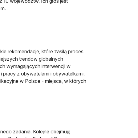
 z 10 województw. Ich głos jest
em.
ie rekomendacje, które zasilą proces
niejszych trendów globalnych
ych wymagających interwencji w
 i pracy z obywatelami i obywatelkami.
nikacyjne w Polsce - miejsca, w których
wanego zadania. Kolejne obejmują