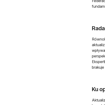
Federac
fundame
Rada
Równole
aktuali
wpływaj
perspek
Ekspert
brakuje
Ku op
Aktuali