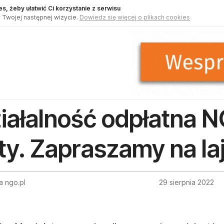
s, żeby ułatwić Ci korzystanie z serwisu
 Twojej następnej wizycie.
Dowiedz się więcej o plikach cookies
iałalność odpłatna N
ty. Zapraszamy na la
a ngo.pl
29 sierpnia 2022