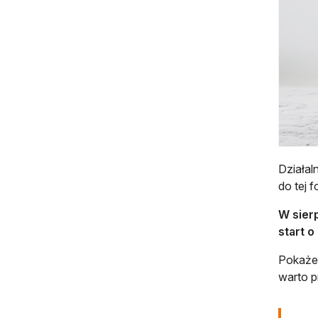
Działal
do tej 
W sierp
start o
Pokażem
warto p