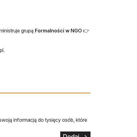
ministruje grupą
Formalności w NGO
👉
w nowej karcie
pl.
swoją informacją do tysięcy osób, które
Dodaj