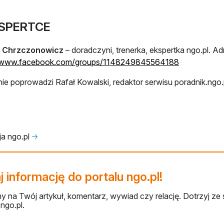
KSPERTCE
 Chrzczonowicz
– doradczyni, trenerka, ekspertka ngo.pl. Ad
otwiera się 
//www.facebook.com/groups/1148249845564188
ie poprowadzi Rafał Kowalski, redaktor serwisu poradnik.ngo.
a ngo.pl
🡢
 informację do portalu ngo.pl!
 na Twój artykuł, komentarz, wywiad czy relację. Dotrzyj ze 
ngo.pl.