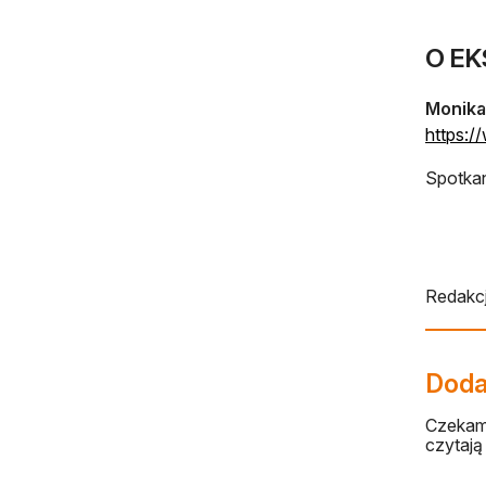
O E
Monika
https:
Spotkan
Redakcj
Dodaj
Czekamy
czytają 