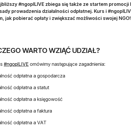
jbliższy #ngoplLIVE zbiega się także ze startem promocji
sady prowadzenia działalności odpłatnej. Kurs i #ngoplL
m, jak pobierać opłaty i zwiększać możliwości swojej NG
CZEGO WARTO WZIĄĆ UDZIAŁ?
otwiera się w nowej karcie
as
#ngoplLIVE
omówimy następujące zagadnienia:
alność odpłatna a gospodarcza
alność odpłatna a statut
alność odpłatna a księgowość
alność odpłatna a faktura
alność odpłatna a VAT