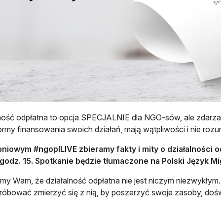
ność odpłatna to opcja SPECJALNIE dla NGO-sów, ale zdarza 
formy finansowania swoich działań, mają wątpliwości i nie rozumi
niowym #ngoplLIVE zbieramy fakty i mity o działalności o
 godz. 15. Spotkanie będzie tłumaczone na Polski Język M
y Wam, że działalność odpłatna nie jest niczym niezwykłym. Nie
róbować zmierzyć się z nią, by poszerzyć swoje zasoby, doś