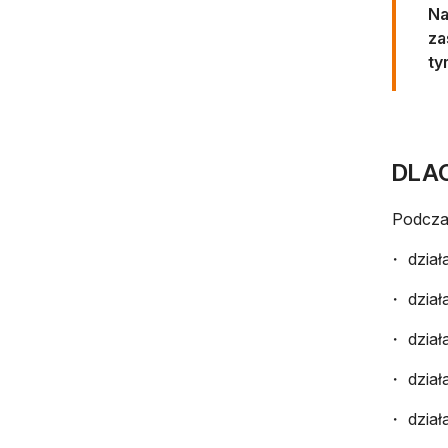
Na
za
ty
DLA
Podcz
dział
dział
dział
dział
dział