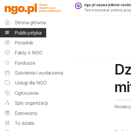
Publicystyka - ngo.pl
ngo.pl używa plików cookie
Portal
organizacji
Ten komunikat zniknie przy
pozarządowych
Menu główne
Strona główna
Publicystyka
Poradnik
Fakty o NGO
Fundusze
Dz
Szkolenia i wydarzenia
mi
Usługi dla NGO
Ogłoszenia
Spis organizacji
Redakcj
Darowizny
To działa