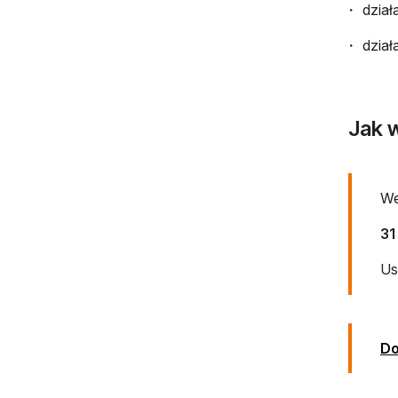
dział
dział
Jak w
We
31
Us
Do