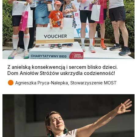
Z anielską konsekwencją i sercem blisko dzieci.
Dom Aniołów Stróżów uskrzydla codzienność!
●
Agnieszka Pryca-Nalepka, Stowarzyszenie MOST