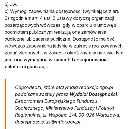
b) Jw.
c) Wymogi zapewniania dostępności (wynikające z art.
6) zgodnie z art. 4 ust. 3 ustawy dotyczą organizacji
pozarządowych wówczas, gdy w oparciu o umowę z
podmiotem publicznym realizują one zamówienia
publiczne lub zadania publiczne. Dostępność ma być
wówczas zapewniona jedynie w zakresie realizowanych
zadań zleconych i w zakresie określonym w umowie.
Nie
jest ona wymagana w ramach funkcjonowania
całości organizacji.
Odpowiedzi, które otrzymała redakcja ngo.pl
podpisane zostały przez
Wydział Dostępności
,
Departament Europejskiego Funduszu
Społecznego, Ministerstwo Funduszy i Polityki
Regionalnej, ul. Wspólna 2/4, 00-926 Warszawa,
otwiera się w nowej kar
dostepnosc.plus@mfipr.gov.pl
.