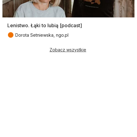
Lenistwo. Łąki to lubią [podcast]
●
Dorota Setniewska, ngo.pl
Zobacz wszystkie