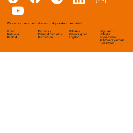
Wszystko, czego potrzebujesz, żeby skutecznie działać.
O nas
Partnerzy
Reklama
Regulamin
Redakcja
Patronat medialny
Wesprzyj nas
Polityka
Kontakt
Dla mediów
English
prywatności
© Stowarzyszenie
Klon/Jawor