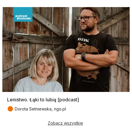
Lenistwo. Łąki to lubią [podcast]
●
Dorota Setniewska, ngo.pl
Zobacz wszystkie