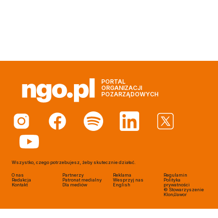
PORTAL
ORGANIZACJI
POZARZĄDOWYCH
Wszystko, czego potrzebujesz, żeby skutecznie działać.
O nas
Partnerzy
Reklama
Regulamin
Redakcja
Patronat medialny
Wesprzyj nas
Polityka
Kontakt
Dla mediów
English
prywatności
© Stowarzyszenie
Klon/Jawor