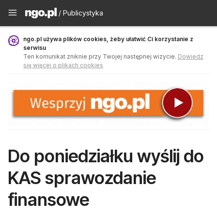
Publicystyka - ngo.pl
/ Publicystyka
ngo.pl używa plików cookies, żeby ułatwić Ci korzystanie z
serwisu
Ten komunikat zniknie przy Twojej następnej wizycie.
Dowiedz
się więcej o plikach cookies
Do poniedziałku wyślij do
KAS sprawozdanie
finansowe