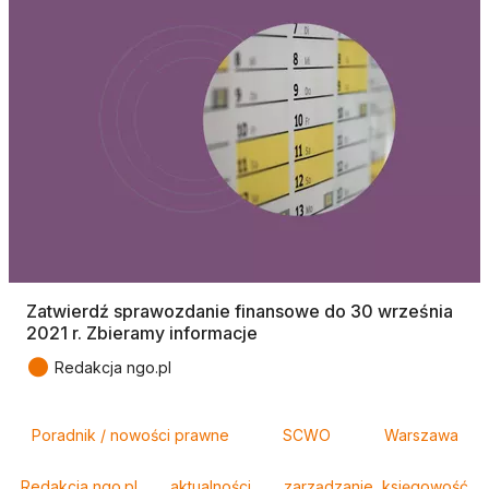
Zatwierdź sprawozdanie finansowe do 30 września
2021 r. Zbieramy informacje
●
Redakcja ngo.pl
Tagi
Poradnik / nowości prawne
SCWO
Warszawa
Redakcja ngo.pl
aktualności
zarządzanie, księgowość