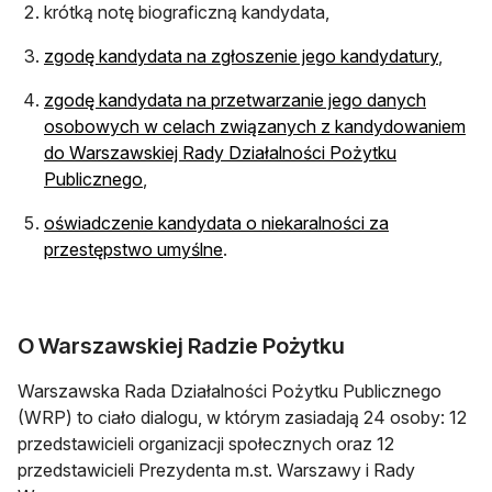
krótką notę biograficzną kandydata,
otwier
zgodę kandydata na zgłoszenie jego kandydatury
,
zgodę kandydata na przetwarzanie jego danych
osobowych w celach związanych z kandydowaniem
do Warszawskiej Rady Działalności Pożytku
otwiera się w nowej karcie
Publicznego
,
oświadczenie kandydata o niekaralności za
otwiera się w nowej karcie
przestępstwo umyślne
.
O Warszawskiej Radzie Pożytku
Warszawska Rada Działalności Pożytku Publicznego
(WRP) to ciało dialogu, w którym zasiadają 24 osoby: 12
przedstawicieli organizacji społecznych oraz 12
przedstawicieli Prezydenta m.st. Warszawy i Rady