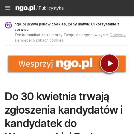
Publicystyka - ngo.pl
/ Publicystyka
ngo.pl używa plików cookies, żeby ułatwić Ci korzystanie z
serwisu
Ten komunikat zniknie przy Twojej następnej wizycie.
Dowiedz
się więcej o plikach cookies
Do 30 kwietnia trwają
zgłoszenia kandydatów i
kandydatek do