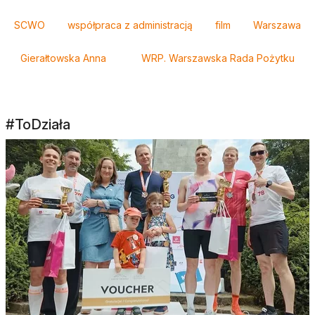
Tagi
SCWO
współpraca z administracją
film
Warszawa
Gierałtowska Anna
WRP. Warszawska Rada Pożytku
#ToDziała