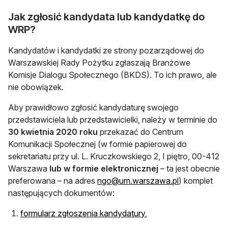
Jak zgłosić kandydata lub kandydatkę do
WRP?
Kandydatów i kandydatki ze strony pozarządowej do
Warszawskiej Rady Pożytku zgłaszają Branżowe
Komisje Dialogu Społecznego (BKDS). To ich prawo, ale
nie obowiązek.
Aby prawidłowo zgłosić kandydaturę swojego
przedstawiciela lub przedstawicielki, należy w terminie do
30 kwietnia 2020 roku
przekazać do Centrum
Komunikacji Społecznej (w formie papierowej do
sekretariatu przy ul. L. Kruczkowskiego 2, I piętro, 00-412
Warszawa
lub w formie elektronicznej
– ta jest obecnie
otwiera się w
preferowana – na adres
ngo@um.warszawa.pl
) komplet
następujących dokumentów:
otwiera się w nowej ka
formularz zgłoszenia kandydatury
,