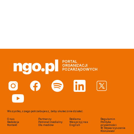
PORTAL
ORGANIZACJI
POZARZĄDOWYCH
Wszystko, czego potrzebujesz, żeby skutecznie działać.
O nas
Partnerzy
Reklama
Regulamin
Redakcja
Patronat medialny
Wesprzyj nas
Polityka
Kontakt
Dla mediów
English
prywatności
© Stowarzyszenie
Klon/Jawor