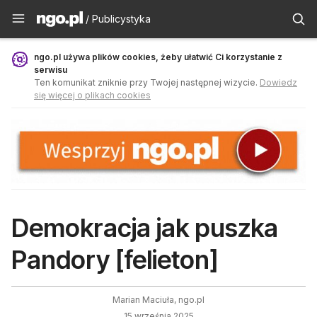
Publicystyka - ngo.pl
/ Publicystyka
ngo.pl używa plików cookies, żeby ułatwić Ci korzystanie z
serwisu
Ten komunikat zniknie przy Twojej następnej wizycie.
Dowiedz
się więcej o plikach cookies
Demokracja jak puszka
Pandory [felieton]
Marian Maciuła, ngo.pl
15 września 2025