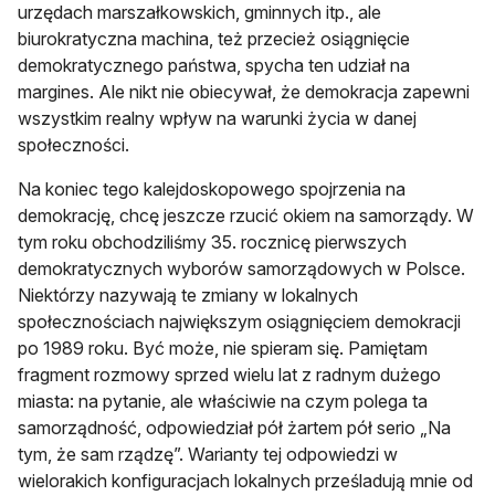
urzędach marszałkowskich, gminnych itp., ale
biurokratyczna machina, też przecież osiągnięcie
demokratycznego państwa, spycha ten udział na
margines. Ale nikt nie obiecywał, że demokracja zapewni
wszystkim realny wpływ na warunki życia w danej
społeczności.
Na koniec tego kalejdoskopowego spojrzenia na
demokrację, chcę jeszcze rzucić okiem na samorządy. W
tym roku obchodziliśmy 35. rocznicę pierwszych
demokratycznych wyborów samorządowych w Polsce.
Niektórzy nazywają te zmiany w lokalnych
społecznościach największym osiągnięciem demokracji
po 1989 roku. Być może, nie spieram się. Pamiętam
fragment rozmowy sprzed wielu lat z radnym dużego
miasta: na pytanie, ale właściwie na czym polega ta
samorządność, odpowiedział pół żartem pół serio „Na
tym, że sam rządzę”. Warianty tej odpowiedzi w
wielorakich konfiguracjach lokalnych prześladują mnie od