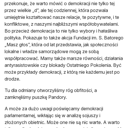
przekonuje, że warto mówić o demokracji nie tylko tej
przez wielkie „d”, ale tej codziennej, która pozwala
umiejętnie kształtować nasze relacje, te pozytywne, i te
konfliktowe, z naszymi najbliższymi współobywatelami.
Bo przecież demokracja to nie tylko wybory i hałaśliwa
polityka. Pokazuje to także akcja Fundacji im. S. Batorego
„Masz głos”, która od lat przedstawia, jak społeczności
lokalne i władze samorządowe mogą ze sobą
współpracować. Mamy także marsze równości, działania
antyrasistowskie czy blokady Ostatniego Pokolenia. Być
może przykłady demokracji, z którą nie każdemu jest po
drodze.
Tu dla odmiany otworzyliśmy róg obfitości, a
zamknęliśmy puszkę Pandory.
A może za dużo uwagi poświęcamy demokracji
parlamentarnej, wikłając się w analizę sojuszy i
złożonych obietnic. Może one nie są nic warte. A warto