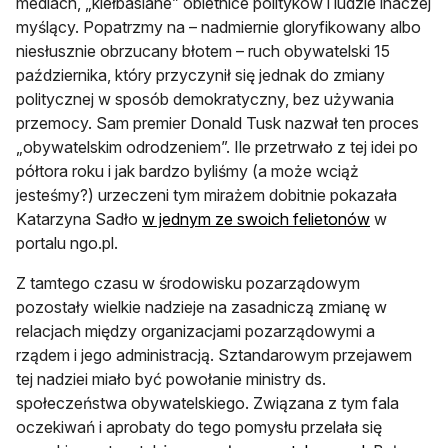
mediach, „kiełbasiane” obietnice polityków i ludzie inaczej
myślący. Popatrzmy na – nadmiernie gloryfikowany albo
niesłusznie obrzucany błotem – ruch obywatelski 15
października, który przyczynił się jednak do zmiany
politycznej w sposób demokratyczny, bez używania
przemocy. Sam premier Donald Tusk nazwał ten proces
„obywatelskim odrodzeniem”. Ile przetrwało z tej idei po
półtora roku i jak bardzo byliśmy (a może wciąż
jesteśmy?) urzeczeni tym mirażem dobitnie pokazała
Katarzyna Sadło
w jednym ze swoich felietonów
w
portalu ngo.pl.
Z tamtego czasu w środowisku pozarządowym
pozostały wielkie nadzieje na zasadniczą zmianę w
relacjach między organizacjami pozarządowymi a
rządem i jego administracją. Sztandarowym przejawem
tej nadziei miało być powołanie ministry ds.
społeczeństwa obywatelskiego. Związana z tym fala
oczekiwań i aprobaty do tego pomysłu przelała się