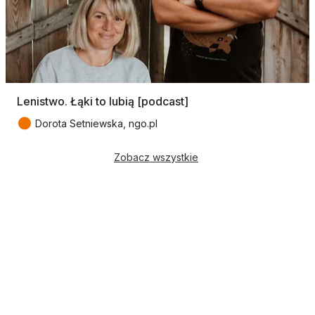
Lenistwo. Łąki to lubią [podcast]
●
Dorota Setniewska, ngo.pl
Zobacz wszystkie