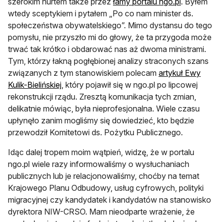
szerokim nurtem także przez
łamy portalu ngo.pl
. Byłem
wtedy sceptykiem i pytałem „Po co nam minister ds.
społeczeństwa obywatelskiego”. Mimo dystansu do tego
pomysłu, nie przyszło mi do głowy, że ta przygoda może
trwać tak krótko i obdarować nas aż dwoma ministrami.
Tym, którzy łakną pogłębionej analizy straconych szans
związanych z tym stanowiskiem polecam
artykuł Ewy
Kulik-Bielińskiej
, który pojawił się w ngo.pl po lipcowej
rekonstrukcji rządu. Zresztą komunikacja tych zmian,
delikatnie mówiąc, była nieprofesjonalna. Wiele czasu
upłynęło zanim mogliśmy się dowiedzieć, kto będzie
przewodził Komitetowi ds. Pożytku Publicznego.
Idąc dalej tropem moim wątpień, widzę, że w portalu
ngo.pl wiele razy informowaliśmy o wysłuchaniach
publicznych lub je relacjonowaliśmy, choćby na temat
Krajowego Planu Odbudowy, usług cyfrowych, polityki
migracyjnej czy kandydatek i kandydatów na stanowisko
dyrektora NIW-CRSO. Mam nieodparte wrażenie, że