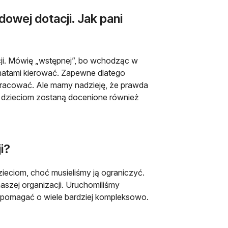
dowej dotacji. Jak pani
cji. Mówię „wstępnej”, bo wchodząc w
hematami kierować. Zapewne dlatego
łpracować. Ale mamy nadzieję, że prawda
y dzieciom zostaną docenione również
i?
eciom, choć musieliśmy ją ograniczyć.
naszej organizacji. Uruchomiliśmy
my pomagać o wiele bardziej kompleksowo.