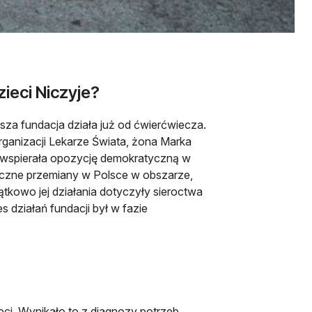
zieci Niczyje?
sza fundacja działa już od ćwierćwiecza.
organizacji Lekarze Świata, żona Marka
t wspierała opozycję demokratyczną w
yczne przemiany w Polsce w obszarze,
tkowo jej działania dotyczyły sieroctwa
s działań fundacji był w fazie
eci. Wynikało to z diagnozy potrzeb,