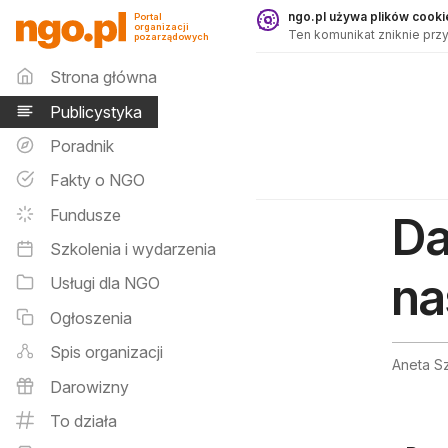
Publicystyka - ngo.pl
ngo.pl używa plików cookie
Portal
organizacji
Ten komunikat zniknie przy
pozarządowych
Menu główne
Strona główna
Publicystyka
Poradnik
Fakty o NGO
Fundusze
Da
Szkolenia i wydarzenia
na
Usługi dla NGO
Ogłoszenia
Spis organizacji
Aneta Sz
Darowizny
To działa