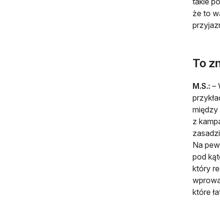
takie p
że to w
przyjaz
To z
M.S.:
– 
przykła
między 
z kampa
zasadzi
Na pew
pod kąt
który r
wprowad
które ł