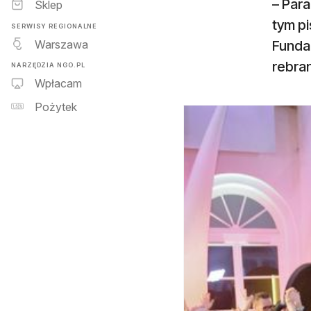
– Para
Sklep
tym pi
SERWISY REGIONALNE
Warszawa
Fundac
rebran
NARZĘDZIA NGO.PL
Wpłacam
Pożytek