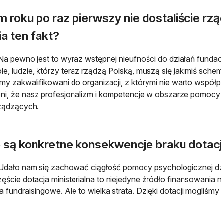
 roku po raz pierwszy nie dostaliście rzą
a ten fakt?
Na pewno jest to wyraz wstępnej nieufności do działań funda
le, ludzie, którzy teraz rządzą Polską, muszą się jakimiś sc
śmy zakwalifikowani do organizacji, z którymi nie warto wspó
oni, że nasz profesjonalizm i kompetencje w obszarze pomoc
ządzących.
e są konkretne konsekwencje braku dotacj
Udało nam się zachować ciągłość pomocy psychologicznej dzi
ęście dotacja ministerialna to niejedyne źródło finansowania 
ia fundraisingowe. Ale to wielka strata. Dzięki dotacji mogliś