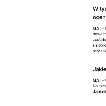
W tym
oceni
M.S.:
– 
nowe ro
zostali
się obr
przez r
Jaki
M.S.:
– 
Na szcz
działan