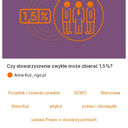
Czy stowarzyszenie zwykłe może zbierać 1,5%?
●
Anna Kuć, ngo.pl
Tagi
Poradnik / nowości prawne
SCWO
Warszawa
Anna Kuć
artykuł
prawo i obowiązki
ustawa Prawo o stowarzyszeniach