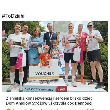
#ToDziała
Z anielską konsekwencją i sercem blisko dzieci.
Dom Aniołów Stróżów uskrzydla codzienność!