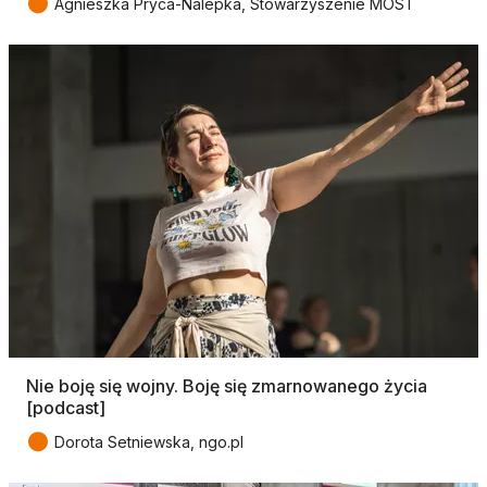
●
Agnieszka Pryca-Nalepka, Stowarzyszenie MOST
Nie boję się wojny. Boję się zmarnowanego życia
[podcast]
●
Dorota Setniewska, ngo.pl