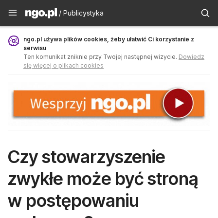
Publicystyka - ngo.pl
/ Publicystyka
ngo.pl używa plików cookies, żeby ułatwić Ci korzystanie z
serwisu
Ten komunikat zniknie przy Twojej następnej wizycie.
Dowiedz
się więcej o plikach cookies
Czy stowarzyszenie
zwykłe może być stroną
w postępowaniu