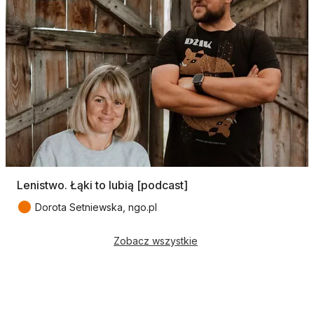
Lenistwo. Łąki to lubią [podcast]
●
Dorota Setniewska, ngo.pl
Zobacz wszystkie