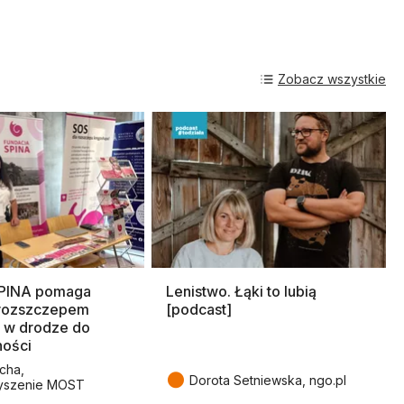
Zobacz wszystkie
SPINA pomaga
Lenistwo. Łąki to lubią
rozszczepem
[podcast]
 w drodze do
ności
cha,
●
Dorota Setniewska, ngo.pl
yszenie MOST