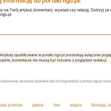
 informację do portalu ngo.pl!
 na Twój artykuł, komentarz, wywiad czy relację. Dotrzyj ze 
ngo.pl.
Artykuły opublikowane w portalu ngo.pl prezentują wyłącznie pogl
opinie, komentarze nie muszą być tożsame z poglądami redakcji.
 kopiowanie, skracanie artykułów (lub ich fragmentów) z portalu ngo.pl wym
tyka, podróże
galeria
foto
zdjęcia
Ekologia, ś