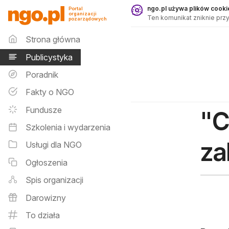
Publicystyka - ngo.pl
ngo.pl używa plików cookie
Portal
organizacji
Ten komunikat zniknie przy
pozarządowych
Menu główne
Strona główna
Publicystyka
Poradnik
Fakty o NGO
Fundusze
"C
Szkolenia i wydarzenia
za
Usługi dla NGO
Ogłoszenia
Spis organizacji
Darowizny
To działa