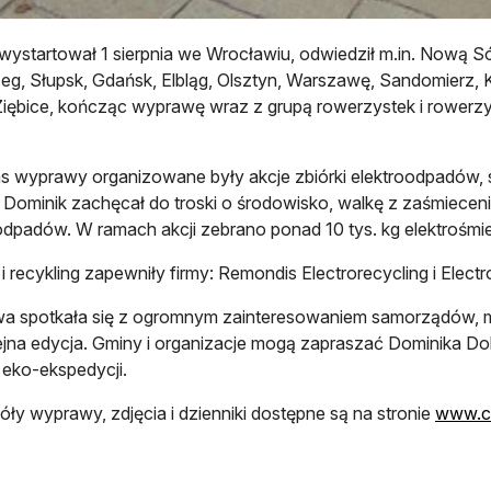
wystartował 1 sierpnia we Wrocławiu, odwiedził m.in. Nową Só
eg, Słupsk, Gdańsk, Elbląg, Olsztyn, Warszawę, Sandomierz, K
Ziębice, kończąc wyprawę wraz z grupą rowerzystek i rowerzy
 wyprawy organizowane były akcje zbiórki elektroodpadów, s
 Dominik zachęcał do troski o środowisko, walkę z zaśmiecen
odpadów. W ramach akcji zebrano ponad 10 tys. kg elektrośmieci 
 i recykling zapewniły firmy: Remondis Electrorecycling i Ele
a spotkała się z ogromnym zainteresowaniem samorządów, m
lejna edycja. Gminy i organizacje mogą zapraszać Dominika D
j eko-ekspedycji.
ły wyprawy, zdjęcia i dzienniki dostępne są na stronie
www.cy