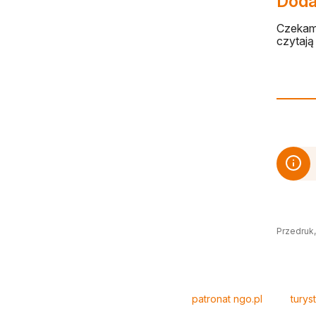
Dodaj
Czekamy
czytają 
Przedruk,
Tagi
patronat ngo.pl
turys