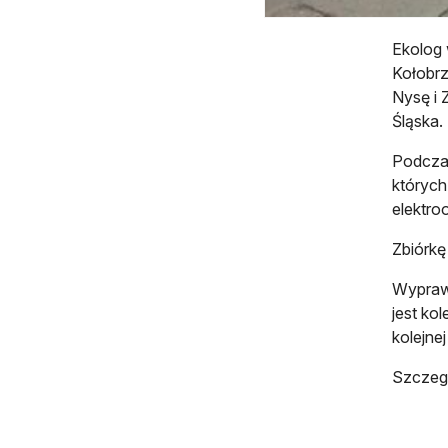
Ekolog 
Kołobrz
Nysę i 
Śląska.
Podczas
których
elektro
Zbiórkę
Wypraw
jest ko
kolejne
Szczegó