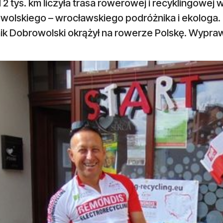
2 tys. km liczyła trasa rowerowej i recyklingowej
wolskiego – wrocławskiego podróżnika i ekologa. 
k Dobrowolski okrążył na rowerze Polskę. Wyprawi