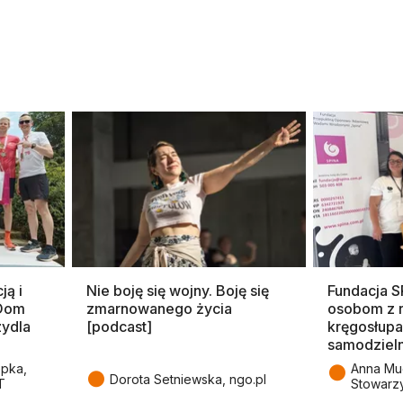
ją i
Nie boję się wojny. Boję się
Fundacja 
 Dom
zmarnowanego życia
osobom z 
zydla
[podcast]
kręgosłupa
samodziel
●
epka,
Anna Mu
●
Dorota Setniewska, ngo.pl
T
Stowarz