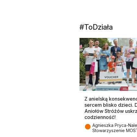
#ToDziała
Z anielską konsekwenc
sercem blisko dzieci.
Aniołów Stróżów uskr
codzienność!
●
Agnieszka Pryca-Nal
Stowarzyszenie MOS