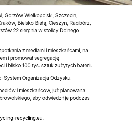
l, Gorzów Wielkopolski, Szczecin,
raków, Bielsko Białą, Cieszyn, Racibórz,
stów 22 sierpnia w stolicy Dolnego
potkania z mediami i mieszkańcami, na
iem i promował segregację
i blisko 100 tys. sztuk zużytych baterii.
ctro-System Organizacja Odzysku.
ediów i mieszkańców, już planowana
obrowolskiego, aby odwiedził je podczas
cling-recycling.eu
.