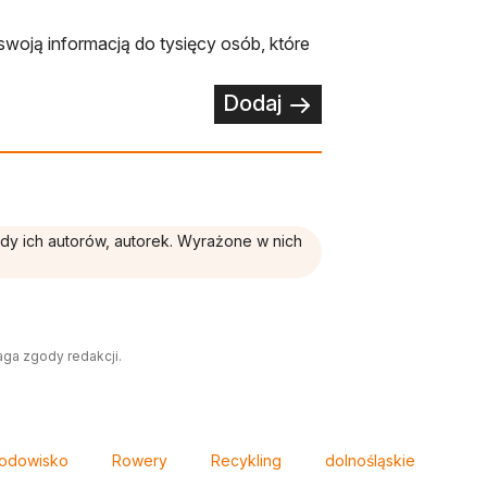
swoją informacją do tysięcy osób, które
Dodaj
ądy ich autorów, autorek. Wyrażone w nich
aga zgody redakcji.
rodowisko
Rowery
Recykling
dolnośląskie